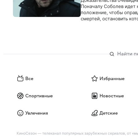
Доказательства очевидны
Поначалу Соболев идет 
положение, чтобы оправд
смертей, остановить ко
Все
Избранные
Спортивные
Новостные
Увлечения
Детские
КиноСезон — телеканал популярных зарубежных сериалов, от «мы