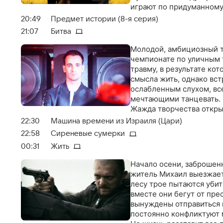
играют по придуманному
20:49
Предмет истории (8-я серия)
21:07
Битва
Молодой, амбициозный т
чемпионате по уличным т
травму, в результате кот
смысла жить, однако вст
ослабленным слухом, все
мечтающими танцевать. И
Жажда творчества открыв
в том, что для танца нет
22:30
Машина времени из Израиля (Цари)
22:58
Сиреневые сумерки
00:31
Жить
Начало осени, заброшенн
житель Михаил выезжает 
лесу трое пытаются убит
вместе они бегут от пр
вынуждены отправиться 
постоянно конфликтуют 