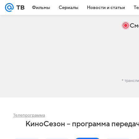
Фильмы
Сериалы
Новости и статьи
Те
См
* трансл
Телепрограмма
КиноСезон – программа переда