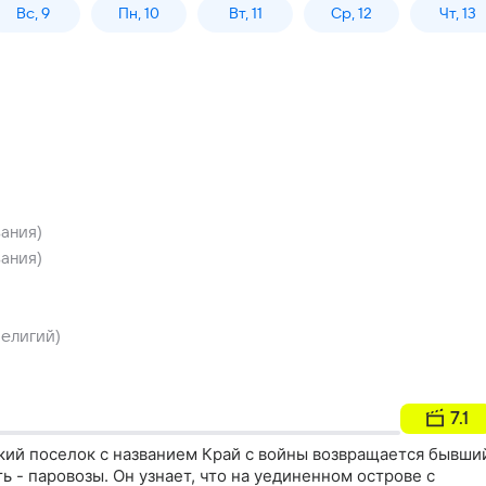
Вс, 9
Пн, 10
Вт, 11
Ср, 12
Чт, 13
ания)
ания)
елигий)
7.1
екий поселок с названием Край с войны возвращается бывши
ть - паровозы. Он узнает, что на уединенном острове с