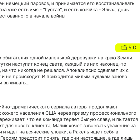
н немецкий паровоз, и принимается его восстанавливать.
за уже есть имя - "Густав", и есть хозяйка - Эльза, дочь
естованного в начале войны
5.0
х обитателях одной маленькой деревушки на краю Земли.
 сутки наступит конец света, каждый из них наконец-то
, на что никогда не решался. Апокалипсис сдвигает их с
 и не происходит. И приходится милым чудакам заново
 и выживать…
ийно-драматического сериала авторы продолжают
окожего населения США через призму профессионального
переживает, что ее команда теряет былую славу, и пытается
т для нового клиента, Малик хочет завоевать уважение за
 и идет на всяческие уловки, а Ракель ищет себя в
Героям предстоит понять, где они настоящие, а где лишь