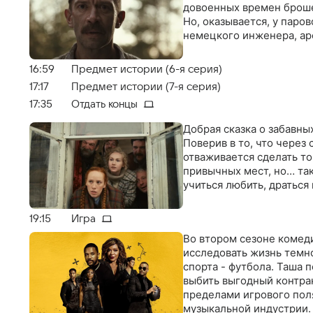
довоенных времен броше
Но, оказывается, у парово
немецкого инженера, ар
16:59
Предмет истории (6-я серия)
17:17
Предмет истории (7-я серия)
17:35
Отдать концы
Добрая сказка о забавны
Поверив в то, что через
отваживается сделать то
привычных мест, но… так
учиться любить, драться
19:15
Игра
Во втором сезоне комед
исследовать жизнь темн
спорта - футбола. Таша 
выбить выгодный контрак
пределами игрового поля
музыкальной индустрии. 