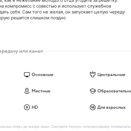
, как и нежелание молодого отца угодить за решетку.
на компромисс с совестью и использует служебное
ать себя. Сам того не желая, он запускает целую череду
торую решится слишком поздно
Основные
Центральные
Местные
Образовательн
HD
Для взрослых
льных опер» до жанра экшн. Смотрите полную телепрограмму телеканала 