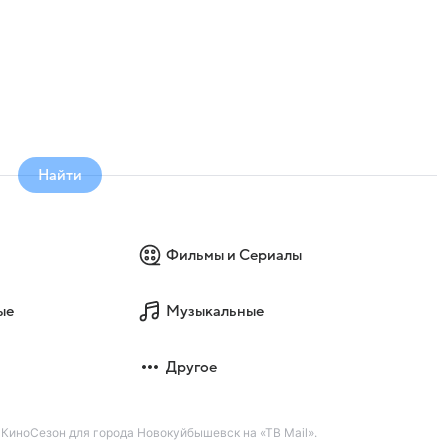
Найти
Фильмы и Сериалы
ые
Музыкальные
Другое
КиноСезон для города Новокуйбышевск на «ТВ Mail».