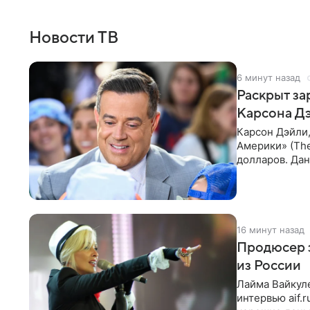
Новости ТВ
6 минут назад
Раскрыт за
Карсона Д
Карсон Дэйли
Америки» (The
долларов. Дан
команды прое
16 минут назад
Продюсер з
из России
Лайма Вайкуле
интервью aif.