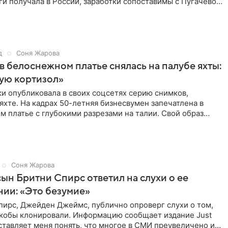
и получала в России, заработки сопоставимы с Пугачевой,
д
Соня Жарова
в белоснежном платье снялась на палубе яхты:
ую кортизол»
и опубликовала в своих соцсетях серию снимков,
яхте. На кадрах 50-летняя бизнесвумен запечатлена в
 платье с глубокими разрезами на талии. Свой образ
полнила
Соня Жарова
сын Бритни Спирс ответил на слухи о ее
ии: «Это безумие»
пирс, Джейден Джеймс, публично опроверг слухи о том,
 якобы клонировали. Информацию сообщает издание Just
аставляет меня понять, что многое в СМИ преувеличено и