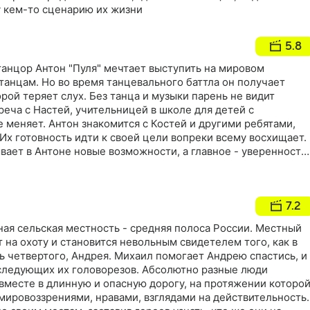
 кем-то сценарию их жизни
5.8
анцор Антон "Пуля" мечтает выступить на мировом
анцам. Но во время танцевального баттла он получает
орой теряет слух. Без танца и музыки парень не видит
реча с Настей, учительницей в школе для детей с
 меняет. Антон знакомится с Костей и другими ребятами,
х готовность идти к своей цели вопреки всему восхищает.
ает в Антоне новые возможности, а главное - уверенность
 преград
7.2
ая сельская местность - средняя полоса России. Местный
на охоту и становится невольным свидетелем того, как в
ь четвертого, Андрея. Михаил помогает Андрею спастись, и
еследующих их головорезов. Абсолютно разные люди
вместе в длинную и опасную дорогу, на протяжении которо
мировоззрениями, нравами, взглядами на действительность.