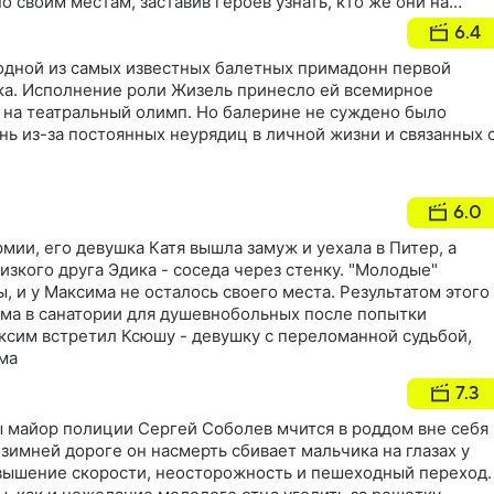
о своим местам, заставив героев узнать, кто же они на
6.4
одной из самых известных балетных примадонн первой
ка. Исполнение роли Жизель принесло ей всемирное
е на театральный олимп. Но балерине не суждено было
ь из-за постоянных неурядиц в личной жизни и связанных 
6.0
мии, его девушка Катя вышла замуж и уехала в Питер, а
изкого друга Эдика - соседа через стенку. "Молодые"
, и у Максима не осталось своего места. Результатом этого
ма в санатории для душевнобольных после попытки
ксим встретил Ксюшу - девушку с переломанной судьбой,
ма
7.3
ы майор полиции Сергей Соболев мчится в роддом вне себя
 зимней дороге он насмерть сбивает мальчика на глазах у
вышение скорости, неосторожность и пешеходный переход.