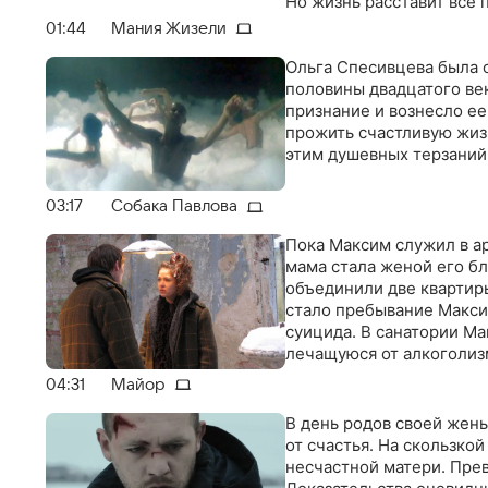
Но жизнь расставит все п
самом деле
01:44
Мания Жизели
Ольга Спесивцева была 
половины двадцатого ве
признание и вознесло е
прожить счастливую жизн
этим душевных терзаний
03:17
Собака Павлова
Пока Максим служил в ар
мама стала женой его бл
объединили две квартиры
стало пребывание Макси
суицида. В санатории Ма
лечащуюся от алкоголиз
04:31
Майор
В день родов своей жен
от счастья. На скользкой
несчастной матери. Пре