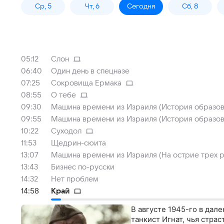
Ср, 5
Чт, 6
Сегодня
Сб, 8
05:12
Слон
06:40
Один день в спецназе
07:25
Сокровища Ермака
08:55
О тебе
09:30
Машина времени из Израиля (История образов
09:55
Машина времени из Израиля (История образов
10:22
Суходол
11:53
Щедрин-сюита
13:07
Машина времени из Израиля (На острие трех р
13:43
Бизнес по-русски
14:32
Нет проблем
14:58
Край
В августе 1945-го в дал
танкист Игнат, чья страс