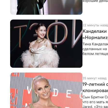
хорошие деньг
10−20
22 минуты наза
Канделаки 
«Нормализ
Тина Канделак
сделанных на 
белом летящем
Канделаки до
35 минут назад
19-летний 
клонирован
Сын Бритни С
что его мать
Jared. «Это з