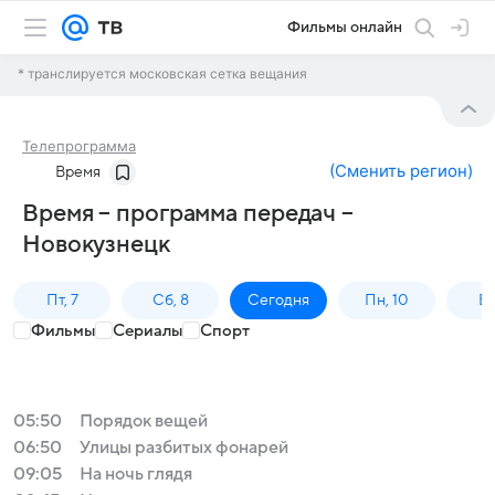
Фильмы онлайн
* транслируется московская сетка вещания
Телепрограмма
(
Сменить регион
)
Время
Время – программа передач –
Новокузнецк
Пт, 7
Сб, 8
Сегодня
Пн, 10
Вт,
Фильмы
Сериалы
Спорт
05:50
Порядок вещей
06:50
Улицы разбитых фонарей
09:05
На ночь глядя