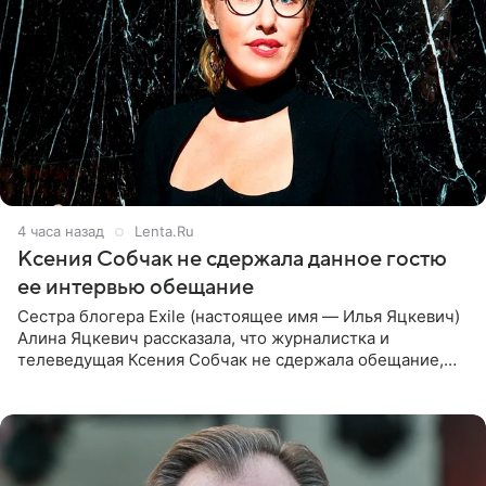
4 часа назад
Lenta.Ru
Ксения Собчак не сдержала данное гостю
ее интервью обещание
Сестра блогера Exile (настоящее имя — Илья Яцкевич)
Алина Яцкевич рассказала, что журналистка и
телеведущая Ксения Собчак не сдержала обещание,
которое дала ему во время интервью с ним. Об этом она
заявила в