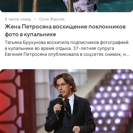
8 часов назад
Соня Жарова
Жена Петросяна восхищение поклонников
фото в купальнике
Татьяна Брухунова восхитила подписчиков фотографией
в купальнике во время отдыха. 37-летняя супруга
Евгения Петросяна опубликовала в соцсетях снимок, на
котором позирует у бассейна в белоснежном монокини
с