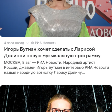
4 часа назад
© РИА Новости
Игорь Бутман хочет сделать с Ларисой
Долиной новую музыкальную программу
МОСКВА, 8 авг — РИА Новости. Народный артист
России, джазмен Игорь Бутман в интервью РИА Новости
назвал народную артистку Ларису Долину
великолепной певицей и рассказал о желании сделать с
ней новую совместную