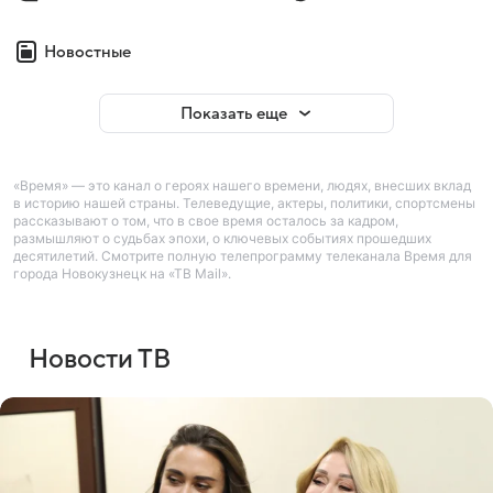
Новостные
Показать еще
«Время» — это канал о героях нашего времени, людях, внесших вклад
в историю нашей страны. Телеведущие, актеры, политики, спортсмены
рассказывают о том, что в свое время осталось за кадром,
размышляют о судьбах эпохи, о ключевых событиях прошедших
десятилетий. Смотрите полную телепрограмму телеканала Время для
города Новокузнецк на «ТВ Mail».
Новости ТВ