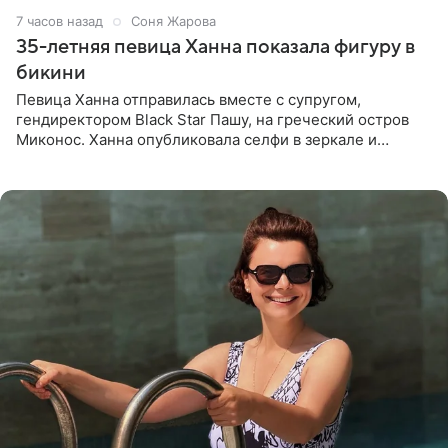
7 часов назад
Соня Жарова
35-летняя певица Ханна показала фигуру в
бикини
Певица Ханна отправилась вместе с супругом,
гендиректором Black Star Пашу, на греческий остров
Миконос. Ханна опубликовала селфи в зеркале и
призналась, что сейчас особенно довольна собой. По
словам певицы, она