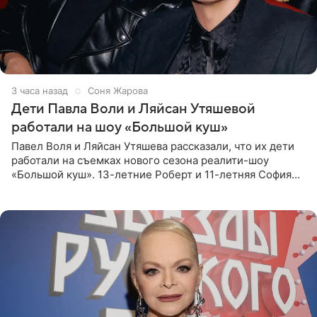
3 часа назад
Соня Жарова
Дети Павла Воли и Ляйсан Утяшевой
работали на шоу «Большой куш»
Павел Воля и Ляйсан Утяшева рассказали, что их дети
работали на съемках нового сезона реалити-шоу
«Большой куш». 13-летние Роберт и 11-летняя София
отправились вместе с родителями в Таиланд и успели
поработать