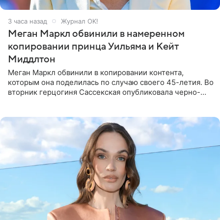
3 часа назад
Журнал OK!
Меган Маркл обвинили в намеренном
копировании принца Уильяма и Кейт
Миддлтон
Меган Маркл обвинили в копировании контента,
которым она поделилась по случаю своего 45-летия. Во
вторник герцогиня Сассекская опубликовала черно-
белую фотографию, на которой она прыгает в бассейн с
воздушными