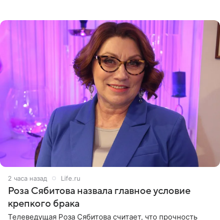
остался без звуковой дорожки в виде песни August
(«Август») американской
2 часа назад
Life.ru
Роза Сябитова назвала главное условие
крепкого брака
Телеведущая Роза Сябитова считает, что прочность