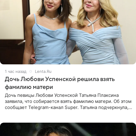
1 час назад
Lenta.Ru
Дочь Любови Успенской решила взять
фамилию матери
Дочь певицы Любови Успенской Татьяна Плаксина
заявила, что собирается взять фамилию матери. Об этом
сообщает Telegram-канал Super. Татьяна подчеркнула,
что приняла решение о смене фамилии, поскольку
именно от