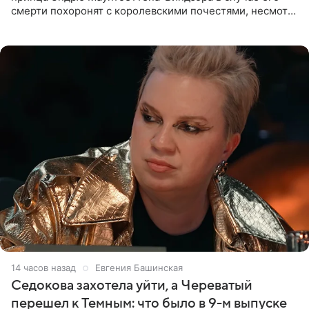
смерти похоронят с королевскими почестями, несмотря
на лишение всех титулов, сообщает Daily Mail со
ссылкой на
14 часов назад
Евгения Башинская
Седокова захотела уйти, а Череватый
перешел к Темным: что было в 9-м выпуске