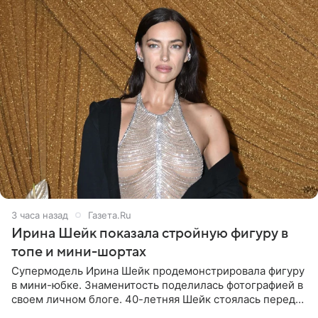
3 часа назад
Газета.Ru
Ирина Шейк показала стройную фигуру в
топе и мини-шортах
Супермодель Ирина Шейк продемонстрировала фигуру
в мини-юбке. Знаменитость поделилась фотографией в
своем личном блоге. 40-летняя Шейк стоялась перед
зеркалом в черном топе с кружевом, который