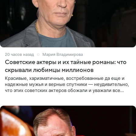
20 часов назад
Мария Владимирова
Советские актеры и их тайные романы: что
скрывали любимцы миллионов
Красивые, харизматичные, востребованные да еще и
надежные мужья и верные спутники — неудивительно,
что этих советских актеров обожали и уважали все
женщины большой страны, и наверняка не раз ставили
их в