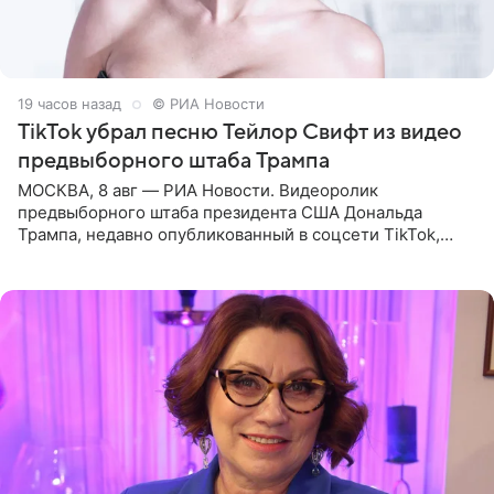
19 часов назад
© РИА Новости
TikTok убрал песню Тейлор Свифт из видео
предвыборного штаба Трампа
МОСКВА, 8 авг — РИА Новости. Видеоролик
предвыборного штаба президента США Дональда
Трампа, недавно опубликованный в соцсети TikTok,
остался без звуковой дорожки в виде песни August
(«Август») американской