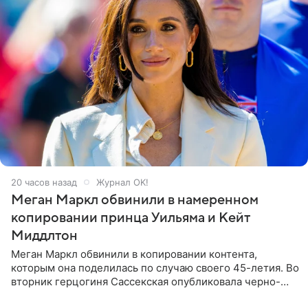
20 часов назад
Журнал OK!
Меган Маркл обвинили в намеренном
копировании принца Уильяма и Кейт
Миддлтон
Меган Маркл обвинили в копировании контента,
которым она поделилась по случаю своего 45-летия. Во
вторник герцогиня Сассекская опубликовала черно-
белую фотографию, на которой она прыгает в бассейн с