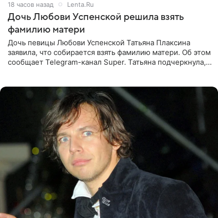
18 часов назад
Lenta.Ru
Дочь Любови Успенской решила взять
фамилию матери
Дочь певицы Любови Успенской Татьяна Плаксина
заявила, что собирается взять фамилию матери. Об этом
сообщает Telegram-канал Super. Татьяна подчеркнула,
что приняла решение о смене фамилии, поскольку
именно от