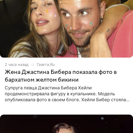
2 часа назад
Газета.Ru
Жена Джастина Бибера показала фото в
бархатном желтом бикини
Супруга певца Джастина Бибера Хейли
продемонстрирвала фигуру в купальнике. Модель
опубликовала фото в своем блоге. Хейли Бибер стояла
перед зеркалом в желтом крошечном бархатном
бикини, которое дополнила