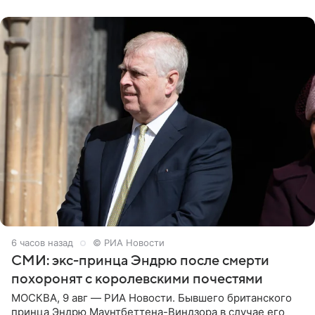
дополнила
6 часов назад
© РИА Новости
СМИ: экс-принца Эндрю после смерти
похоронят с королевскими почестями
МОСКВА, 9 авг — РИА Новости. Бывшего британского
принца Эндрю Маунтбеттена-Виндзора в случае его