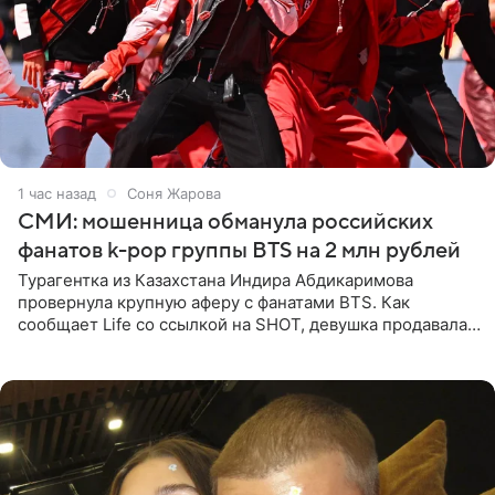
1 час назад
Соня Жарова
СМИ: мошенница обманула российских
фанатов k-pop группы BTS на 2 млн рублей
Турагентка из Казахстана Индира Абдикаримова
провернула крупную аферу с фанатами BTS. Как
сообщает Life со ссылкой на SHOT, девушка продавала
поддельные туры на концерт группы в Пусане. По
данным издания,