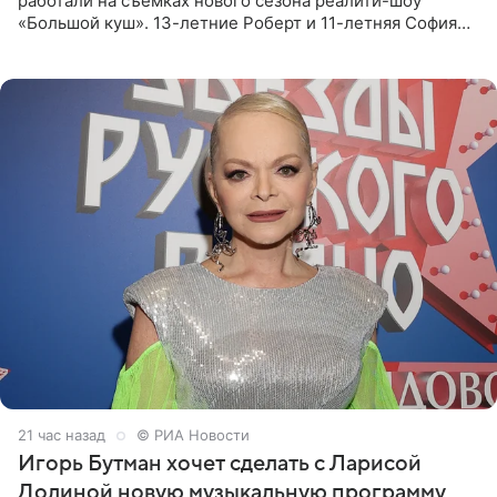
работали на съемках нового сезона реалити-шоу
«Большой куш». 13-летние Роберт и 11-летняя София
отправились вместе с родителями в Таиланд и успели
поработать
21 час назад
© РИА Новости
Игорь Бутман хочет сделать с Ларисой
Долиной новую музыкальную программу