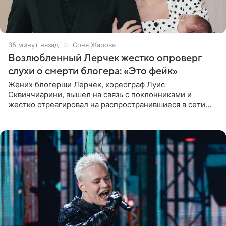
35 минут назад
Соня Жарова
Возлюбленный Лерчек жестко опроверг
слухи о смерти блогера: «Это фейк»
Жених блогерши Лерчек, хореограф Луис
Сквиччиарини, вышел на связь с поклонниками и
жестко отреагировал на распространившиеся в сети
слухи о смерти Валерии Чекалиной. «Это фейк! Я в
шоке, что такие люди