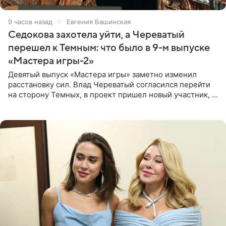
9 часов назад
Евгения Башинская
Седокова захотела уйти, а Череватый
перешел к Темным: что было в 9-м выпуске
«Мастера игры-2»
Девятый выпуск «Мастера игры» заметно изменил
расстановку сил. Влад Череватый согласился перейти
на сторону Темных, в проект пришел новый участник, а
Курбан Омаров и Анна Седокова оказались под таким
давлением.