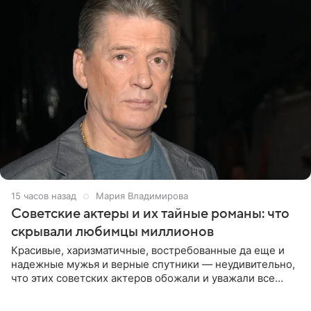
15 часов назад
Мария Владимирова
Советские актеры и их тайные романы: что
скрывали любимцы миллионов
Красивые, харизматичные, востребованные да еще и
надежные мужья и верные спутники — неудивительно,
что этих советских актеров обожали и уважали все
женщины большой страны, и наверняка не раз ставили
их в