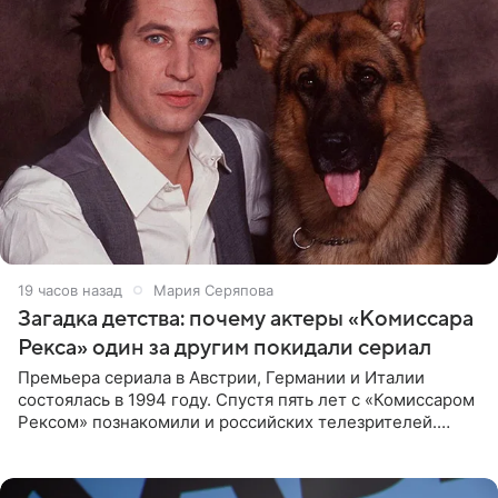
19 часов назад
Мария Серяпова
Загадка детства: почему актеры «Комиссара
Рекса» один за другим покидали сериал
Премьера сериала в Австрии, Германии и Италии
состоялась в 1994 году. Спустя пять лет с «Комиссаром
Рексом» познакомили и российских телезрителей.
Необычайно умная собака мгновенно влюбляла в себя
публику. Но и