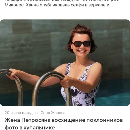
Миконос. Ханна опубликовала селфи в зеркале и
призналась, что сейчас особенно довольна собой. По
словам певицы, она
20 часов назад
Соня Жарова
Жена Петросяна восхищение поклонников
фото в купальнике