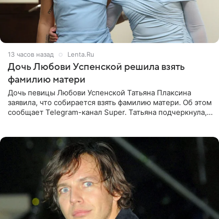
13 часов назад
Lenta.Ru
Дочь Любови Успенской решила взять
фамилию матери
Дочь певицы Любови Успенской Татьяна Плаксина
заявила, что собирается взять фамилию матери. Об этом
сообщает Telegram-канал Super. Татьяна подчеркнула,
что приняла решение о смене фамилии, поскольку
именно от