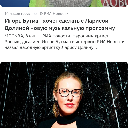
16 часов назад
© РИА Новости
Игорь Бутман хочет сделать с Ларисой
Долиной новую музыкальную программу
МОСКВА, 8 авг — РИА Новости. Народный артист
России, джазмен Игорь Бутман в интервью РИА Новости
назвал народную артистку Ларису Долину
великолепной певицей и рассказал о желании сделать с
ней новую совместную