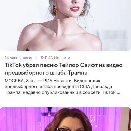
14 часов назад
© РИА Новости
TikTok убрал песню Тейлор Свифт из видео
предвыборного штаба Трампа
МОСКВА, 8 авг — РИА Новости. Видеоролик
предвыборного штаба президента США Дональда
Трампа, недавно опубликованный в соцсети TikTok,
остался без звуковой дорожки в виде песни August
(«Август») американской