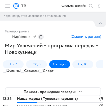
Фильмы онлайн
* транслируется московская сетка вещания
Телепрограмма
(
Сменить регион
)
Мир Увлечений
Мир Увлечений – программа передач –
Новокузнецк
Пт, 7
Сб, 8
Сегодня
Пн, 10
Вт,
Фильмы
Сериалы
Спорт
Показать прошедшие передачи
13:35
Наша марка (Тульская гармонь)