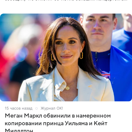
Кремлевском дворце, а вместе с ним на сцену выйдут
его друзья —
15 часов назад
Журнал OK!
Меган Маркл обвинили в намеренном
копировании принца Уильяма и Кейт
Миддлтон