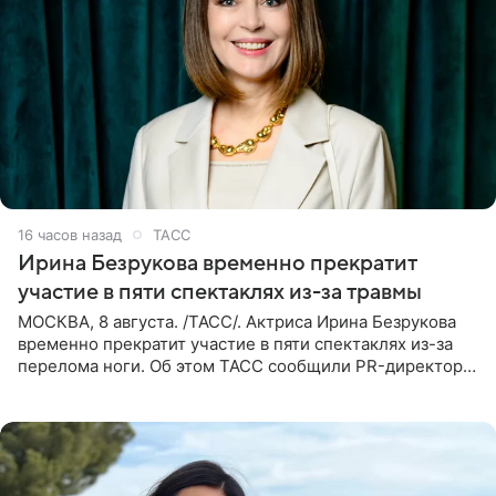
16 часов назад
ТАСС
Ирина Безрукова временно прекратит
участие в пяти спектаклях из-за травмы
МОСКВА, 8 августа. /ТАСС/. Актриса Ирина Безрукова
временно прекратит участие в пяти спектаклях из-за
перелома ноги. Об этом ТАСС сообщили PR-директор
артистки Станислав Влайку и пресс-атташе
Московского