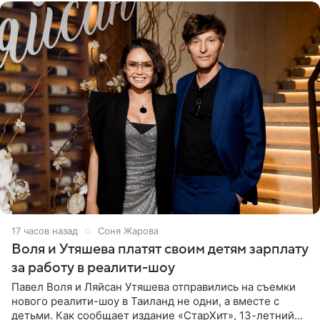
17 часов назад
Соня Жарова
Воля и Утяшева платят своим детям зарплату
за работу в реалити-шоу
Павел Воля и Ляйсан Утяшева отправились на съемки
нового реалити-шоу в Таиланд не одни, а вместе с
детьми. Как сообщает издание «СтарХит», 13-летний