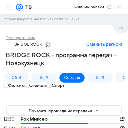
Фильмы онлайн
* транслируется московская сетка вещания
Телепрограмма
(
Сменить регион
)
BRIDGE ROCK
BRIDGE ROCK – программа передач –
Новокузнецк
Сб, 8
Вс, 9
Сегодня
Вт, 11
Ср,
Фильмы
Сериалы
Спорт
Показать прошедшие передачи
12:30
Рок Миксер