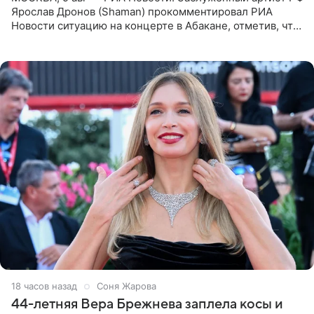
Ярослав Дронов (Shaman) прокомментировал РИА
Новости ситуацию на концерте в Абакане, отметив, что
во время исполнения песни «Братья-славяне» он
обменивался
18 часов назад
Соня Жарова
44-летняя Вера Брежнева заплела косы и