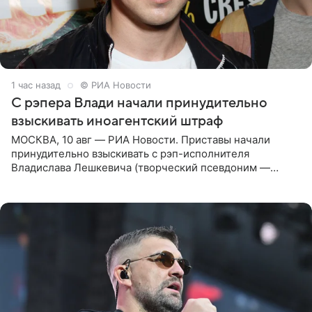
1 час назад
© РИА Новости
С рэпера Влади начали принудительно
взыскивать иноагентский штраф
МОСКВА, 10 авг — РИА Новости. Приставы начали
принудительно взыскивать с рэп-исполнителя
Владислава Лешкевича (творческий псевдоним —
Влади; признан иноагентом в РФ) штраф за нарушение
порядка деятельности