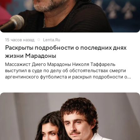
15 часов назад
Lenta.Ru
Раскрыты подробности о последних днях
жизни Марадоны
Массажист Диего Марадоны Николя Таффарель
выступил в суде по делу об обстоятельствах смерти
аргентинского футболиста и раскрыл подробности о
последних днях его жизни. Его слова приводит AFP. На
заседании