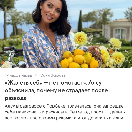
17 часов назад
Соня Жарова
«Жалеть себя — не помогает»: Алсу
объяснила, почему не страдает после
развода
Алсу в разговоре с PopCake призналась: она запрещает
себе паниковать и раскисать. Ее метод прост — делать
все возможное своими руками, а итог доверять высшим
силам. Певица утверждает, что истерики и потеря