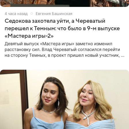
4 часа назад
Евгения Башинская
Седокова захотела уйти, а Череватый
перешел к Темным: что было в 9-м выпуске
«Мастера игры-2»
Девятый выпуск «Мастера игры» заметно изменил
расстановку сил. Влад Череватый согласился перейти
на сторону Темных, в проект пришел новый участник, а
Курбан Омаров и Анна Седокова оказались под таким
давлением.