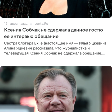
12 часов назад
Lenta.Ru
Ксения Собчак не сдержала данное гостю
ее интервью обещание
Сестра блогера Exile (настоящее имя — Илья Яцкевич)
Алина Яцкевич рассказала, что журналистка и
телеведущая Ксения Собчак не сдержала обещание,
которое дала ему во время интервью с ним. Об этом она
заявила в