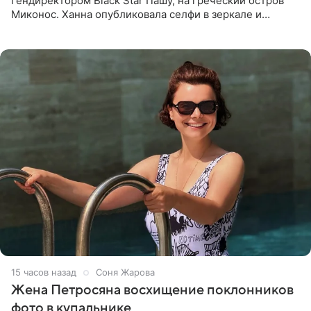
гендиректором Black Star Пашу, на греческий остров
Миконос. Ханна опубликовала селфи в зеркале и
призналась, что сейчас особенно довольна собой. По
словам певицы, она
15 часов назад
Соня Жарова
Жена Петросяна восхищение поклонников
фото в купальнике