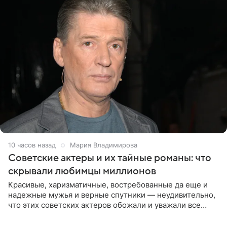
10 часов назад
Мария Владимирова
Советские актеры и их тайные романы: что
скрывали любимцы миллионов
Красивые, харизматичные, востребованные да еще и
надежные мужья и верные спутники — неудивительно,
что этих советских актеров обожали и уважали все
женщины большой страны, и наверняка не раз ставили
их в