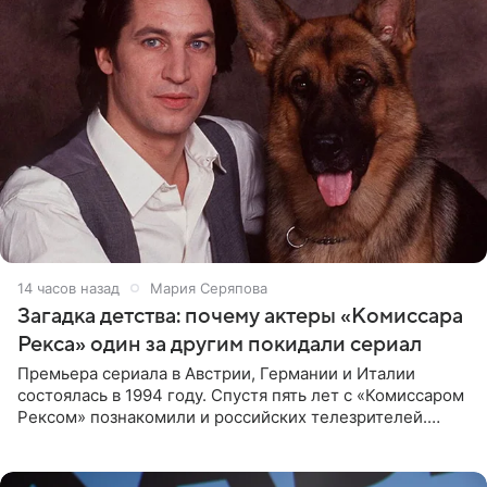
14 часов назад
Мария Серяпова
Загадка детства: почему актеры «Комиссара
Рекса» один за другим покидали сериал
Премьера сериала в Австрии, Германии и Италии
состоялась в 1994 году. Спустя пять лет с «Комиссаром
Рексом» познакомили и российских телезрителей.
Необычайно умная собака мгновенно влюбляла в себя
публику. Но и