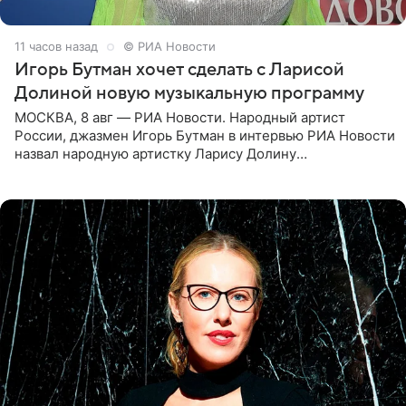
11 часов назад
© РИА Новости
Игорь Бутман хочет сделать с Ларисой
Долиной новую музыкальную программу
МОСКВА, 8 авг — РИА Новости. Народный артист
России, джазмен Игорь Бутман в интервью РИА Новости
назвал народную артистку Ларису Долину
великолепной певицей и рассказал о желании сделать с
ней новую совместную