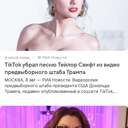
9 часов назад
© РИА Новости
TikTok убрал песню Тейлор Свифт из видео
предвыборного штаба Трампа
МОСКВА, 8 авг — РИА Новости. Видеоролик
предвыборного штаба президента США Дональда
Трампа, недавно опубликованный в соцсети TikTok,
остался без звуковой дорожки в виде песни August
(«Август») американской