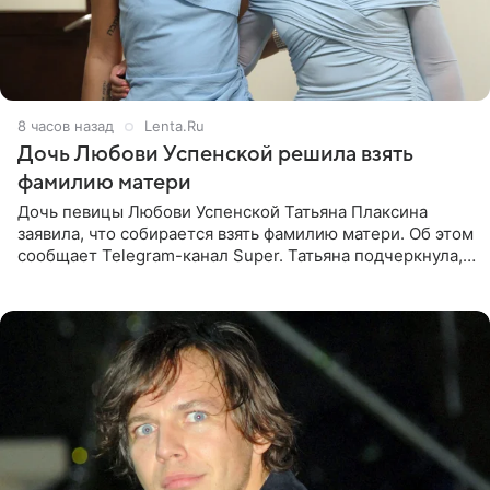
8 часов назад
Lenta.Ru
Дочь Любови Успенской решила взять
фамилию матери
Дочь певицы Любови Успенской Татьяна Плаксина
заявила, что собирается взять фамилию матери. Об этом
сообщает Telegram-канал Super. Татьяна подчеркнула,
что приняла решение о смене фамилии, поскольку
именно от