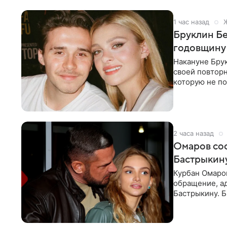
1 час назад
Бруклин Бе
годовщину
Накануне Бру
своей повтор
которую не по
считает это
2 часа назад
Омаров соо
Бастрыкину
Курбан Омаро
обращение, а
Бастрыкину. 
в личном блог