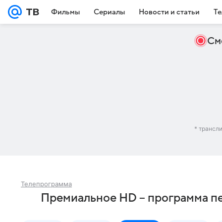
Фильмы
Сериалы
Новости и статьи
Те
См
* трансл
Телепрограмма
Премиальное HD – программа п