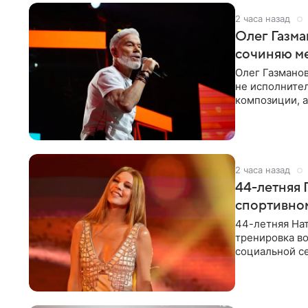
2 часа назад
Олег Газма
сочиняю м
Олег Газманов
не исполнител
композиции, а
музыканта,
2 часа назад
44-летняя 
спортивно
44-летняя Нат
тренировка во
социальной се
красном