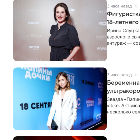
3 часа назад
Фигуристка
18-летнего
Ирина Слуцкая
взрослого сын
антураж — со
фигуристка
3 часа назад
Беременная
ультракор
Звезда «Папин
юбке. Актриса
несколько сел
социальной се