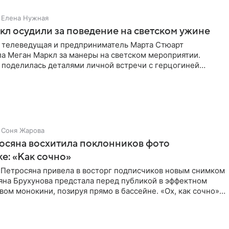
Елена Нужная
л осудили за поведение на светском ужине
 телеведущая и предприниматель Марта Стюарт
ла Меган Маркл за манеры на светском мероприятии.
 поделилась деталями личной встречи с герцогиней
ишет PageSix. По
Соня Жарова
осяна восхитила поклонников фото
ке: «Как сочно»
 Петросяна привела в восторг подписчиков новым снимком
ьяна Брухунова предстала перед публикой в эффектном
ом монокини, позируя прямо в бассейне. «Ох, как сочно»,