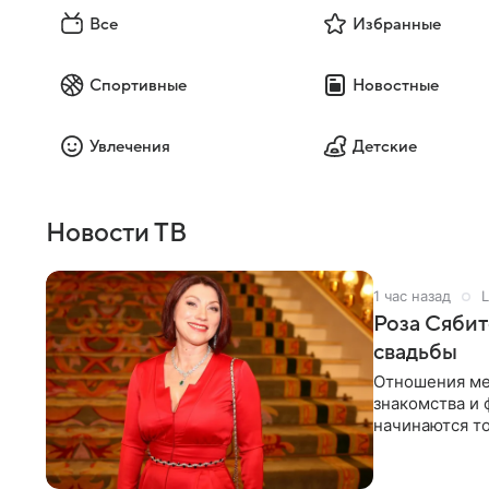
Все
Избранные
Спортивные
Новостные
Увлечения
Детские
Новости ТВ
1 час назад
L
Роза Сябит
свадьбы
Отношения ме
знакомства и 
начинаются то
многого,