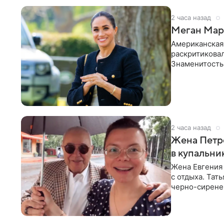
2 часа назад
Меган Марк
Американская
раскритикова
Знаменитость
Сассекской, п
2 часа назад
Жена Петр
в купальни
Жена Евгения
с отдыха. Тат
черно-сиренев
«Татьяна,