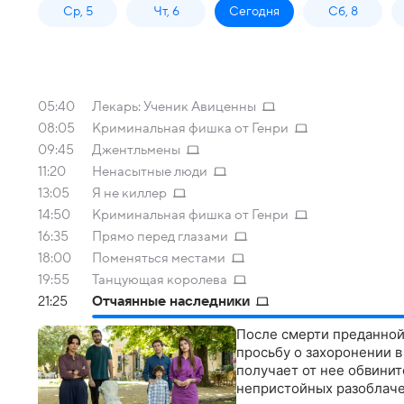
Ср, 5
Чт, 6
Сегодня
Сб, 8
05:40
Лекарь: Ученик Авиценны
08:05
Криминальная фишка от Генри
09:45
Джентльмены
11:20
Ненасытные люди
13:05
Я не киллер
14:50
Криминальная фишка от Генри
16:35
Прямо перед глазами
18:00
Поменяться местами
19:55
Танцующая королева
21:25
Отчаянные наследники
После смерти преданной
просьбу о захоронении 
получает от нее обвинит
непристойных разоблач