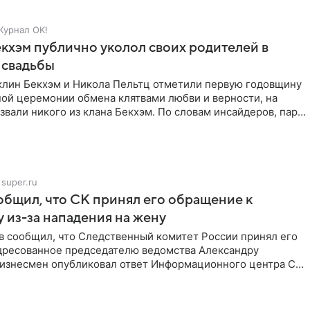
Журнал OK!
кхэм публично уколол своих родителей в
 свадьбы
клин Бекхэм и Никола Пельтц отметили первую годовщину
ной церемонии обмена клятвами любви и верности, на
звали никого из клана Бекхэм. По словам инсайдеров, пара
super.ru
бщил, что СК принял его обращение к
 из-за нападения на жену
в сообщил, что Следственный комитет России принял его
дресованное председателю ведомства Александру
Бизнесмен опубликовал ответ Информационного центра СК
е. В