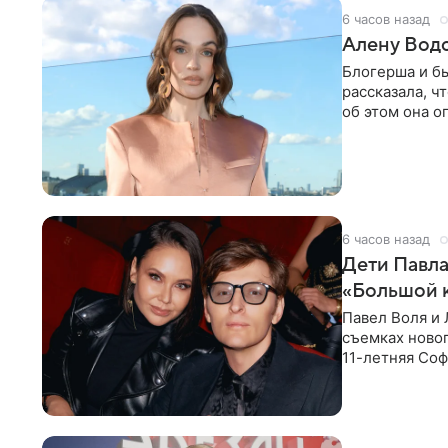
6 часов назад
Алену Вод
Блогерша и б
рассказала, ч
об этом она о
время отдыха
6 часов назад
Дети Павла
«Большой 
Павел Воля и 
съемках новог
11-летняя Соф
поработать