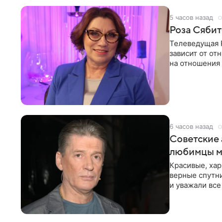
5 часов назад
Роза Сябит
Телеведущая Р
зависит от о
на отношения
канала на
6 часов назад
Советские 
любимцы м
Красивые, ха
верные спутни
и уважали все
в