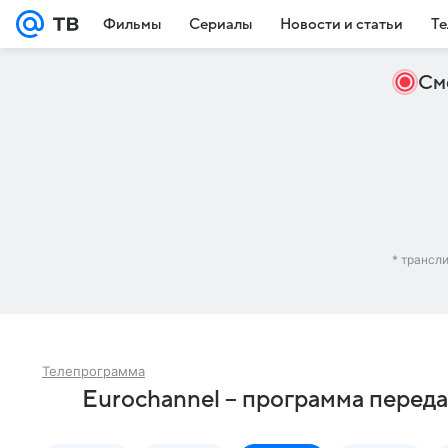
Фильмы
Сериалы
Новости и статьи
Те
См
* трансл
Телепрограмма
Eurochannel – программа перед