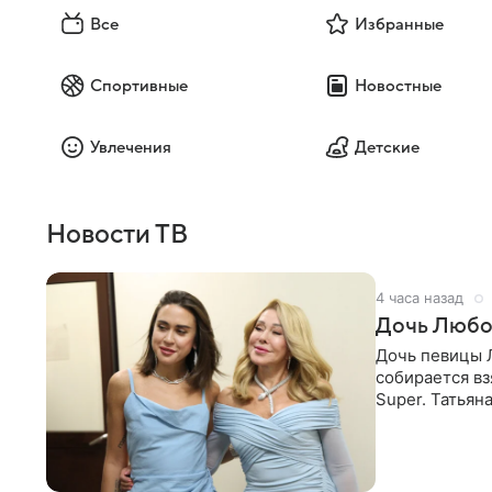
Все
Избранные
Спортивные
Новостные
Увлечения
Детские
Новости ТВ
4 часа назад
Дочь Любо
Дочь певицы Л
собирается вз
Super. Татьян
поскольку им