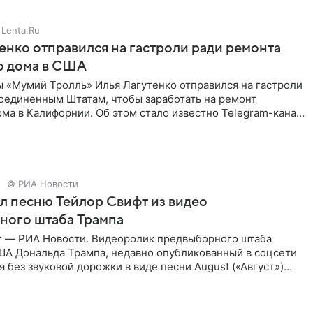
Lenta.Ru
енко отправился на гастроли ради ремонта
о дома в США
ы «Мумий Тролль» Илья Лагутенко отправился на гастроли
Соединенным Штатам, чтобы заработать на ремонт
ма в Калифорнии. Об этом стало известно Telegram-каналу
х
© РИА Новости
ал песню Тейлор Свифт из видео
ного штаба Трампа
г — РИА Новости. Видеоролик предвыборного штаба
ША Дональда Трампа, недавно опубликованный в соцсети
ся без звуковой дорожки в виде песни August («Август»)