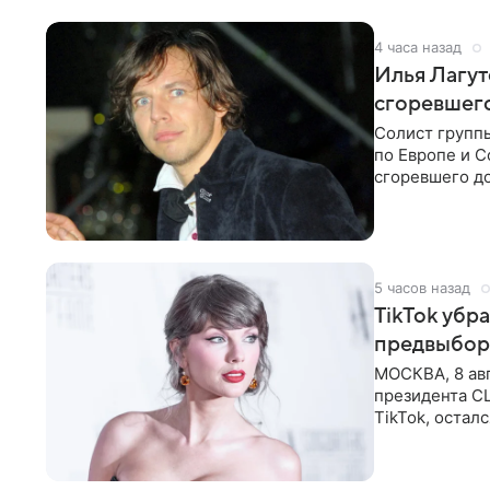
4 часа назад
Илья Лагут
сгоревшег
Солист групп
по Европе и 
сгоревшего до
Shot. В рамка
5 часов назад
TikTok убр
предвыбор
МОСКВА, 8 ав
президента С
TikTok, остал
американской