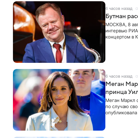
6 часов назад
Бутман рас
МОСКВА, 8 ав
интервью РИА
концертом в К
друзья —
6 часов назад
Меган Мар
принца Уи
Меган Маркл 
по случаю сво
опубликовала 
бассейн с во