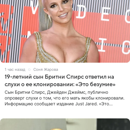
1 час назад
Соня Жарова
19-летний сын Бритни Спирс ответил на
слухи о ее клонировании: «Это безумие»
Сын Бритни Спирс, Джейден Джеймс, публично
опроверг слухи о том, что его мать якобы клонировали.
Информацию сообщает издание Just Jared. «Это
заставляет меня понять, что многое в СМИ
преувеличено и фальшиво.