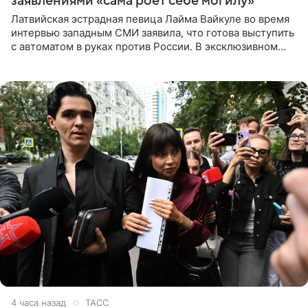
заявлениями «сама роет себе могилу»
Латвийская эстрадная певица Лайма Вайкуле во время
интервью западным СМИ заявила, что готова выступить
с автоматом в руках против России. В эксклюзивном
комментарии aif.ru продюсер Сергей Дворцов отметил,
что
4 часа назад
ТАСС