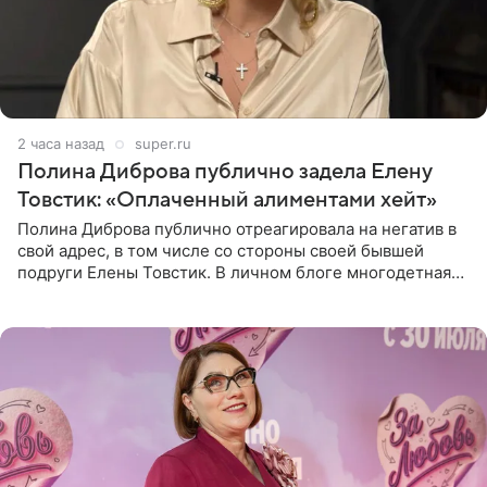
2 часа назад
super.ru
Полина Диброва публично задела Елену
Товстик: «Оплаченный алиментами хейт»
Полина Диброва публично отреагировала на негатив в
свой адрес, в том числе со стороны своей бывшей
подруги Елены Товстик. В личном блоге многодетная
мама дала понять, что считает экс‑супругу Романа
Товстика