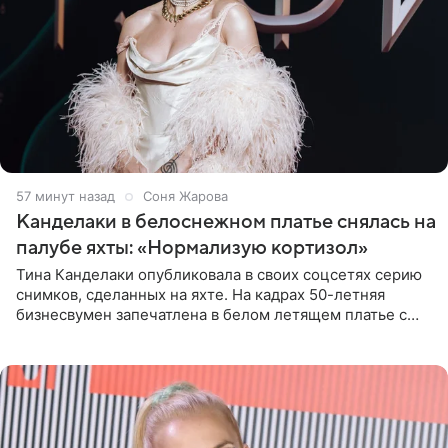
57 минут назад
Соня Жарова
Канделаки в белоснежном платье снялась на
палубе яхты: «Нормализую кортизол»
Тина Канделаки опубликовала в своих соцсетях серию
снимков, сделанных на яхте. На кадрах 50-летняя
бизнесвумен запечатлена в белом летящем платье с
глубокими разрезами на талии. Свой образ Канделаки
дополнила