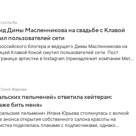
Lenta.Ru
д Димы Масленникова на свадьбе с Клавой
ил пользователей сети
российского блогера и ведущего Димы Масленникова на
ицей Клавой Кокой смутил пользователей сети. Пост
транице артистки в Instagram (принадлежит компании Meta,
Соня Жарова
альских пельменей» ответила хейтерам:
аже бить меня»
ральские пельмени» Илана Юрьева столкнулась с волной
е анонса открытия собственного салона красоты на
истка поделилась планами с подписчиками, однако
ики