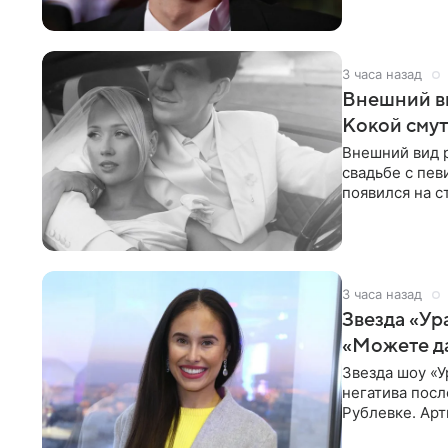
3 часа назад
Внешний ви
Кокой смут
Внешний вид 
свадьбе с пев
появился на с
признанной
3 часа назад
Звезда «Ур
«Можете д
Звезда шоу «У
негатива посл
Рублевке. Арт
реакция публ