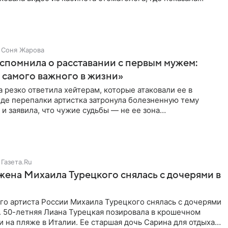
ия
Соня Жарова
спомнила о расставании с первым мужем:
самого важного в жизни»
 резко ответила хейтерам, которые атаковали ее в
оде перепалки артистка затронула болезненную тему
 и заявила, что чужие судьбы — не ее зона
ти. От Валентина
Газета.Ru
жена Михаила Турецкого снялась с дочерями в
го артиста России Михаила Турецкого снялась с дочерями
. 50-летняя Лиана Турецкая позировала в крошечном
 на пляже в Италии. Ее старшая дочь Сарина для отдыха