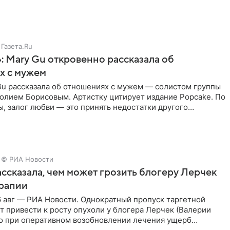
о
Газета.Ru
: Mary Gu откровенно рассказала об
х с мужем
Gu рассказала об отношениях с мужем — солистом группы
олием Борисовым. Артистку цитирует издание Popcake. По
, залог любви — это принять недостатки другого
кже
© РИА Новости
ссказала, чем может грозить блогеру Лерчек
ерапии
 авг — РИА Новости. Однократный пропуск таргетной
 привести к росту опухоли у блогера Лерчек (Валерии
но при оперативном возобновлении лечения ущерб