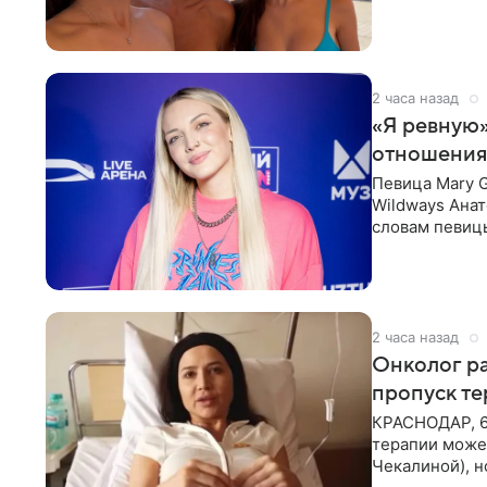
выбрала банд
2 часа назад
«Я ревную»
отношения
Певица Mary 
Wildways Анат
словам певицы
человека. Та
2 часа назад
Онколог ра
пропуск т
КРАСНОДАР, 6
терапии может
Чекалиной), 