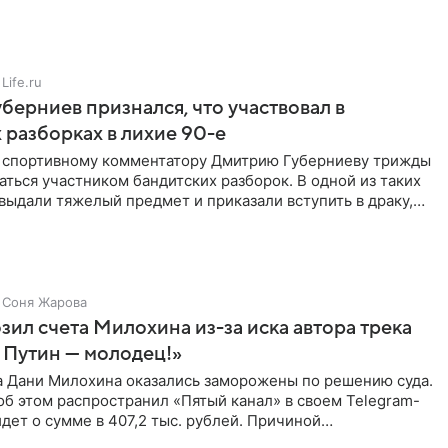
ритичен,
Life.ru
берниев признался, что участвовал в
 разборках в лихие 90-е
ы спортивному комментатору Дмитрию Губерниеву трижды
аться участником бандитских разборок. В одной из таких
выдали тяжелый предмет и приказали вступить в драку,
Соня Жарова
зил счета Милохина из-за иска автора трека
 Путин — молодец!»
а Дани Милохина оказались заморожены по решению суда.
б этом распространил «Пятый канал» в своем Telegram-
идет о сумме в 407,2 тыс. рублей. Причиной
ва стал