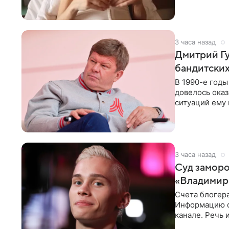
здоровью не к
3 часа назад
Дмитрий Гу
бандитских
В 1990-е год
довелось оказ
ситуаций ему 
однако он
3 часа назад
Суд заморо
«Владимир
Счета блогер
Информацию о
канале. Речь 
разбирательст