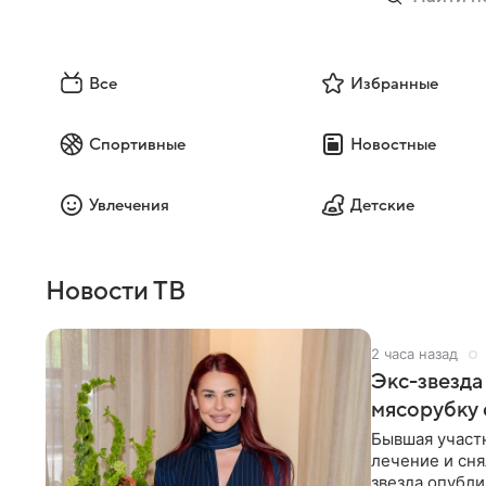
Все
Избранные
Спортивные
Новостные
Увлечения
Детские
Новости ТВ
2 часа назад
Экс-звезда
мясорубку 
Бывшая участ
лечение и сня
звезда опубли