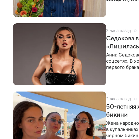
процесс снят
2 часа назад
Седокова в
«Лишилась 
Анна Седокова
соцсетях. В х
первого брака
ответственнос
2 часа назад
50-летняя 
бикини
Жена народно
в купальниках
черном бикини