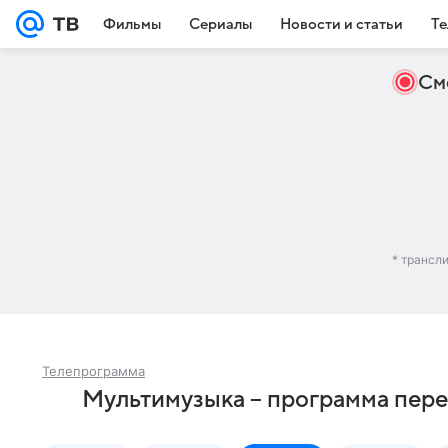
Фильмы
Сериалы
Новости и статьи
Те
См
* трансл
Телепрограмма
Мультимузыка – программа пере