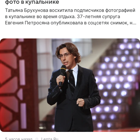
фото в купальнике
Татьяна Брухунова восхитила подписчиков фотографией
в купальнике во время отдыха. 37-летняя супруга
Евгения Петросяна опубликовала в соцсетях снимок, на
котором позирует у бассейна в белоснежном монокини
с
5 часов назад
Lenta.Ru