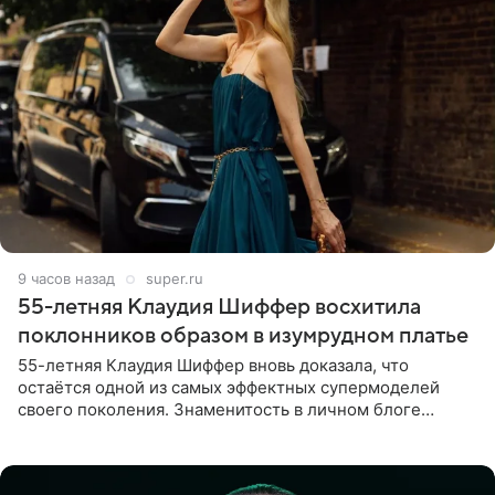
9 часов назад
super.ru
55-летняя Клаудия Шиффер восхитила
поклонников образом в изумрудном платье
55-летняя Клаудия Шиффер вновь доказала, что
остаётся одной из самых эффектных супермоделей
своего поколения. Знаменитость в личном блоге
поделилась фотографиями с недавней свадьбы, где
появилась в роли гостьи,