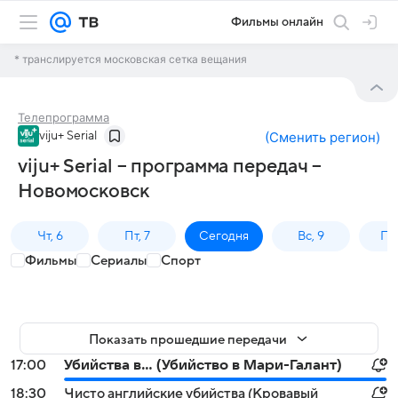
Фильмы онлайн
* транслируется московская сетка вещания
Телепрограмма
viju+ Serial
(
Сменить регион
)
viju+ Serial – программа передач –
Новомосковск
Чт, 6
Пт, 7
Сегодня
Вс, 9
Пн,
Фильмы
Сериалы
Спорт
Показать прошедшие передачи
17:00
Убийства в... (Убийство в Мари-Галант)
18:30
Чисто английские убийства (Кровавый