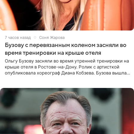
7 часов назад
Соня Жарова
Бузову с перевязанным коленом засняли во
время тренировки на крыше отеля
Ольгу Бузову засняли во время утренней тренировки на
крыше отеля в Ростове-на-Дону. Ролик с артисткой
опубликовала хореограф Диана Кобзева. Бузова вышла
на занятие спортом в 32-градусную жару ранним утром,