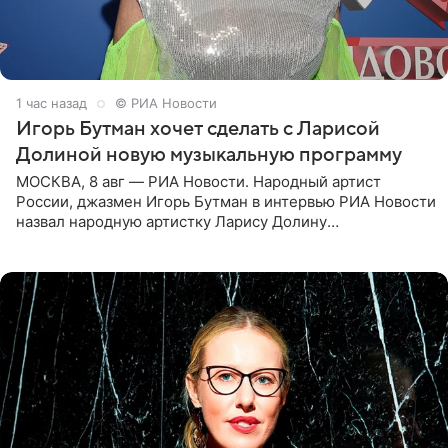
1 час назад
© РИА Новости
Игорь Бутман хочет сделать с Ларисой
Долиной новую музыкальную программу
МОСКВА, 8 авг — РИА Новости. Народный артист
России, джазмен Игорь Бутман в интервью РИА Новости
назвал народную артистку Ларису Долину
великолепной певицей и рассказал о желании сделать с
ней новую совместную