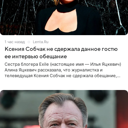
1 час назад
Lenta.Ru
Ксения Собчак не сдержала данное гостю
ее интервью обещание
Сестра блогера Exile (настоящее имя — Илья Яцкевич)
Алина Яцкевич рассказала, что журналистка и
телеведущая Ксения Собчак не сдержала обещание,
которое дала ему во время интервью с ним. Об этом она
заявила в