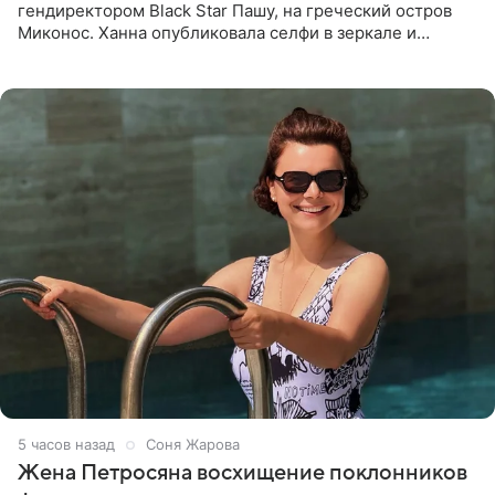
гендиректором Black Star Пашу, на греческий остров
Миконос. Ханна опубликовала селфи в зеркале и
призналась, что сейчас особенно довольна собой. По
словам певицы, она
5 часов назад
Соня Жарова
Жена Петросяна восхищение поклонников