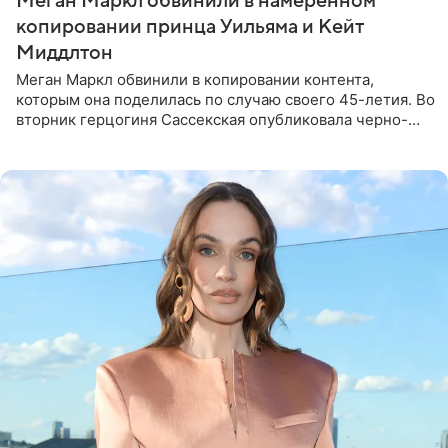
Меган Маркл обвинили в намеренном
копировании принца Уильяма и Кейт
Миддлтон
Меган Маркл обвинили в копировании контента,
которым она поделилась по случаю своего 45-летия. Во
вторник герцогиня Сассекская опубликовала черно-
белую фотографию, на которой она прыгает в бассейн с
воздушными