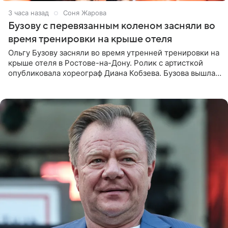
3 часа назад
Соня Жарова
Бузову с перевязанным коленом засняли во
время тренировки на крыше отеля
Ольгу Бузову засняли во время утренней тренировки на
крыше отеля в Ростове-на-Дону. Ролик с артисткой
опубликовала хореограф Диана Кобзева. Бузова вышла
на занятие спортом в 32-градусную жару ранним утром,