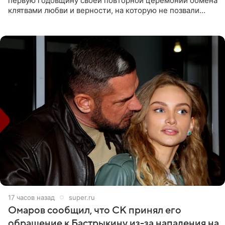
первую годовщину своей повторной церемонии обмена
клятвами любви и верности, на которую не позвали
никого из клана Бекхэм. По словам инсайдеров, пара
считает это
17 часов назад
super.ru
Омаров сообщил, что СК принял его
обращение к Бастрыкину из-за нападения на