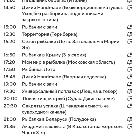
14:20
На дальних берегах (Италия)
14:50
Дикий Handmade (Безынерционная катушка.
Уход без разборки за подшипниками
закрытого типа)
15:00
Рыбачим с вами
15:30
Территория (Териберка)
16:20
Сезон рыбалки (Лето. За голавлем в Марий
Эл)
16:50
Рыбалка в Крыму (3-я серия)
17:20
Мой мир в рыбалке (Московская область)
17:50
Рыбинка. Лето
18:45
Дикий Handmade (Якорная подвеска)
19:00
Рыбачим с вами
19:30
Универсальный поплавок (Лещ на штекер)
20:00
Ловля хищных рыб (Судак. Джиг на реке)
20:30
Секреты успеха (Штекерная снасть на
судоходном канале)
21:00
Рыбалка в Беларуси (Полудонка)
21:35
Академия нахлыста (В Казахстан за жерехом.
Часть 3-я)