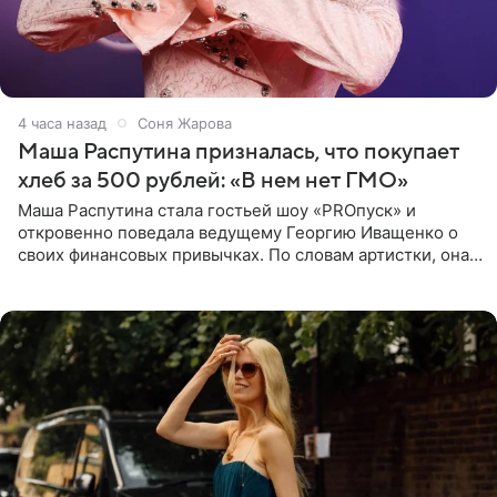
4 часа назад
Соня Жарова
Маша Распутина призналась, что покупает
хлеб за 500 рублей: «В нем нет ГМО»
Маша Распутина стала гостьей шоу «PROпуск» и
откровенно поведала ведущему Георгию Иващенко о
своих финансовых привычках. По словам артистки, она
давно перестала следить за тратами и может позволить
себе жить,