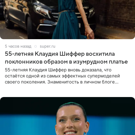
5 часов назад
super.ru
55-летняя Клаудия Шиффер восхитила
поклонников образом в изумрудном платье
55-летняя Клаудия Шиффер вновь доказала, что
остаётся одной из самых эффектных супермоделей
своего поколения. Знаменитость в личном блоге
поделилась фотографиями с недавней свадьбы, где
появилась в роли гостьи,