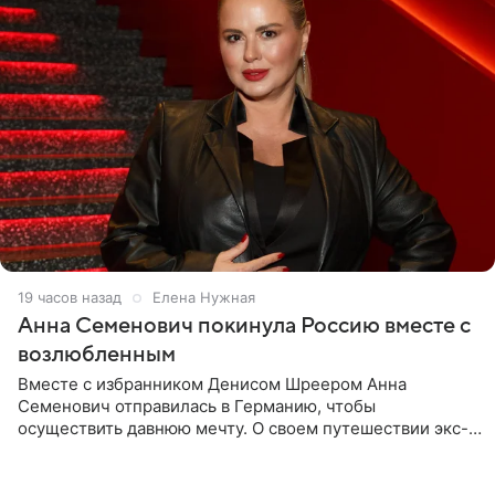
19 часов назад
Елена Нужная
Анна Семенович покинула Россию вместе с
возлюбленным
Вместе с избранником Денисом Шреером Анна
Семенович отправилась в Германию, чтобы
осуществить давнюю мечту. О своем путешествии экс-
солистка «Блестящих» рассказала поклонникам на
личной странице в социальной