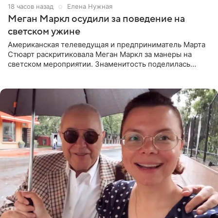
18 часов назад
Елена Нужная
Меган Маркл осудили за поведение на
светском ужине
Американская телеведущая и предприниматель Марта
Стюарт раскритиковала Меган Маркл за манеры на
светском мероприятии. Знаменитость поделилась
деталями личной встречи с герцогиней Сассекской,
пишет PageSix. По