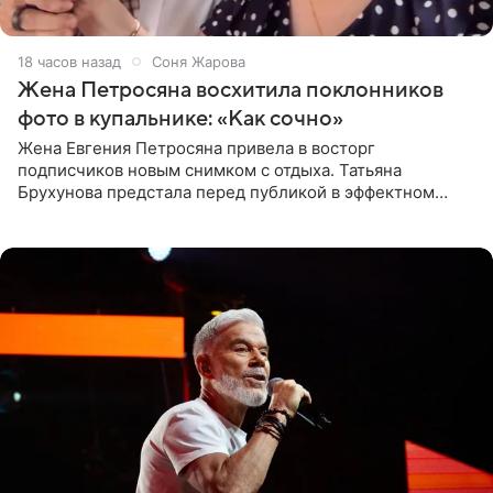
18 часов назад
Соня Жарова
Жена Петросяна восхитила поклонников
фото в купальнике: «Как сочно»
Жена Евгения Петросяна привела в восторг
подписчиков новым снимком с отдыха. Татьяна
Брухунова предстала перед публикой в эффектном
черно-сиреневом монокини, позируя прямо в бассейне.
«Ох, как сочно», «Татьяна,