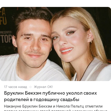
многого,
17 часов назад
Журнал OK!
Бруклин Бекхэм публично уколол своих
родителей в годовщину свадьбы
Накануне Бруклин Бекхэм и Никола Пельтц отметили