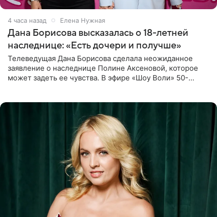
4 часа назад
Елена Нужная
Дана Борисова высказалась о 18-летней
наследнице: «Есть дочери и получше»
Телеведущая Дана Борисова сделала неожиданное
заявление о наследнице Полине Аксеновой, которое
может задеть ее чувства. В эфире «Шоу Воли» 50-
летняя знаменитость откровенно призналась, что не
считает свою дочь