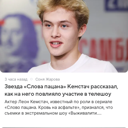
3 часа назад
Соня Жарова
Звезда «Слова пацана» Кемстач рассказал,
как на него повлияло участие в телешоу
Актер Леон Кемстач, известный по роли в сериале
«Слово пацана. Кровь на асфальте», признался, что
съемки в экстремальном шоу «Выживалити.
Наследники» кардинально повлияли на его образ жизни.
Подробностями он