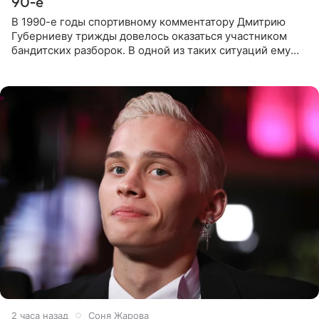
90-е
В 1990-е годы спортивному комментатору Дмитрию
Губерниеву трижды довелось оказаться участником
бандитских разборок. В одной из таких ситуаций ему
выдали тяжелый предмет и приказали вступить в драку,
однако он
2 часа назад
Соня Жарова