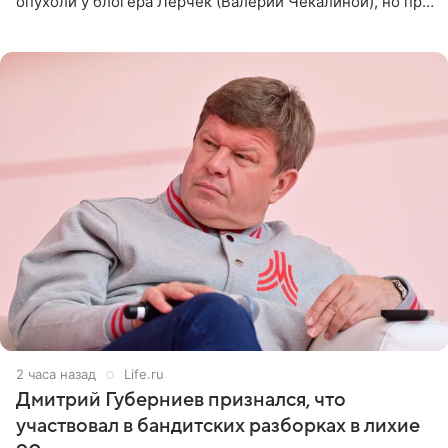
опухоли у блогера Лерчек (Валерии Чекалиной), но при
оперативном возобновлении лечения ущерб здоровью
не критичен,
2 часа назад
Life.ru
Дмитрий Губерниев признался, что
участвовал в бандитских разборках в лихие