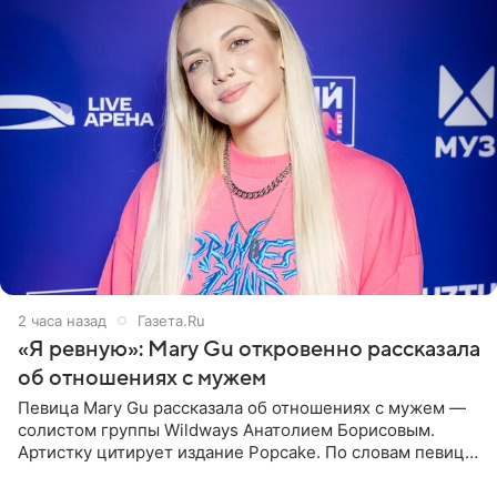
2 часа назад
Газета.Ru
«Я ревную»: Mary Gu откровенно рассказала
об отношениях с мужем
Певица Mary Gu рассказала об отношениях с мужем —
солистом группы Wildways Анатолием Борисовым.
Артистку цитирует издание Popcake. По словам певицы,
залог любви — это принять недостатки другого
человека. Также