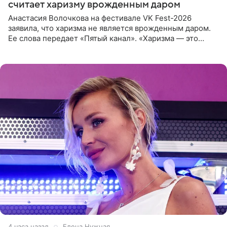
считает харизму врожденным даром
Анастасия Волочкова на фестивале VK Fest-2026
заявила, что харизма не является врожденным даром.
Ее слова передает «Пятый канал». «Харизма — это
отчасти все-таки приобретенное качество, а не
врожденное, потому
4 часа назад
Елена Нужная