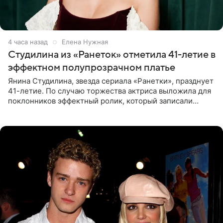
4 часа назад
Елена Нужная
Студилина из «Ранеток» отметила 41-летие в
эффектном полупрозрачном платье
Янина Студилина, звезда сериала «Ранетки», празднует
41-летие. По случаю торжества актриса выложила для
поклонников эффектный ролик, который записали
прошлой ночью. В кадре артистка предстала в
вечернем