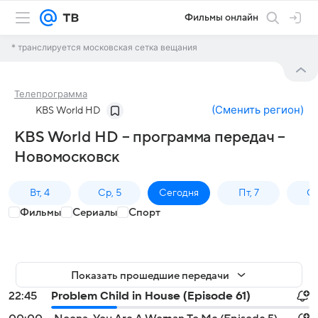
Фильмы онлайн
* транслируется московская сетка вещания
Телепрограмма
(
Сменить регион
)
KBS World HD
KBS World HD – программа передач –
Новомосковск
Вт, 4
Ср, 5
Сегодня
Пт, 7
Сб
Фильмы
Сериалы
Спорт
Показать прошедшие передачи
22:45
Problem Child in House (Episode 61)