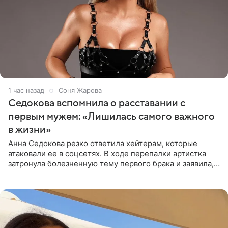
1 час назад
Соня Жарова
Седокова вспомнила о расставании с
первым мужем: «Лишилась самого важного
в жизни»
Анна Седокова резко ответила хейтерам, которые
атаковали ее в соцсетях. В ходе перепалки артистка
затронула болезненную тему первого брака и заявила,
что чужие судьбы — не ее зона ответственности. От
Валентина