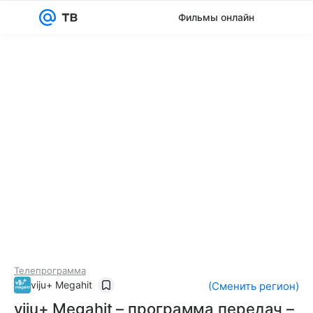
Фильмы онлайн
Войти
Регистрация
Телепрограмма
viju+ Megahit
(
Сменить регион
)
viju+ Megahit – программа передач –