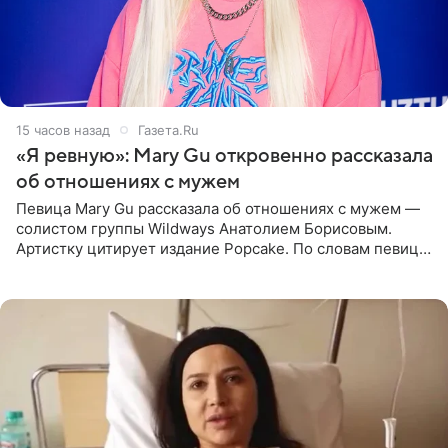
15 часов назад
Газета.Ru
«Я ревную»: Mary Gu откровенно рассказала
об отношениях с мужем
Певица Mary Gu рассказала об отношениях с мужем —
солистом группы Wildways Анатолием Борисовым.
Артистку цитирует издание Popcake. По словам певицы,
залог любви — это принять недостатки другого
человека. Также