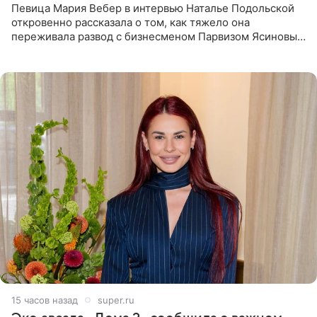
Певица Мария Вебер в интервью Наталье Подольской
откровенно рассказала о том, как тяжело она
переживала развод с бизнесменом Парвизом Ясиновым.
Артистка призналась, что измена бывшего супруга стала
для нее
15 часов назад
super.ru