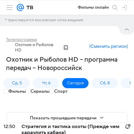
Фильмы онлайн
* транслируется московская сетка вещания
Телепрограмма
Охотник и Рыболов
(
Сменить регион
)
HD
Охотник и Рыболов HD – программа
передач – Новороссийск
Ср, 5
Чт, 6
Сегодня
Сб, 8
Вс
Фильмы
Сериалы
Спорт
Показать прошедшие передачи
12:50
Стратегия и тактика охоты (Прежде чем
караулить кабана)