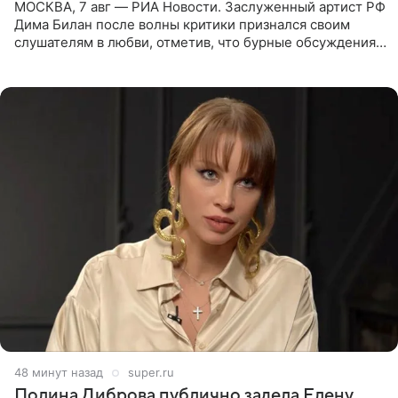
МОСКВА, 7 авг — РИА Новости. Заслуженный артист РФ
Дима Билан после волны критики признался своим
слушателям в любви, отметив, что бурные обсуждения
запустили процесс поиска смыслов, возможностей и
глубин. В
48 минут назад
super.ru
Полина Диброва публично задела Елену