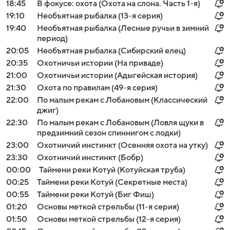
18:45
В фокусе: охота (Охота на слона. Часть 1-я)
19:10
Необъятная рыбалка (13-я серия)
19:40
Необъятная рыбалка (Лесные ручьи в зимний
период)
20:05
Необъятная рыбалка (Сибирский елец)
20:35
Охотничьи истории (На приваде)
21:00
Охотничьи истории (Адыгейская история)
21:30
Охота по правилам (49-я серия)
22:00
По малым рекам с Лобановым (Классический
джиг)
22:30
По малым рекам с Лобановым (Ловля щуки в
предзимний сезон спиннигом с лодки)
23:00
Охотничий инстинкт (Осенняя охота на утку)
23:30
Охотничий инстинкт (Бобр)
00:00
Таймени реки Котуй (Котуйская труба)
00:25
Таймени реки Котуй (Секретные места)
00:55
Таймени реки Котуй (Биг Фиш)
01:20
Основы меткой стрельбы (11-я серия)
01:50
Основы меткой стрельбы (12-я серия)