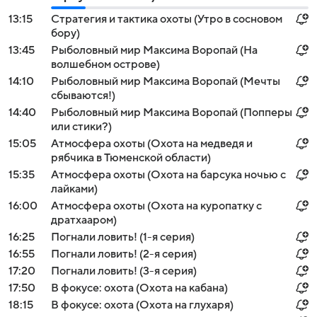
13:15
Стратегия и тактика охоты (Утро в сосновом
бору)
13:45
Рыболовный мир Максима Воропай (На
волшебном острове)
14:10
Рыболовный мир Максима Воропай (Мечты
сбываются!)
14:40
Рыболовный мир Максима Воропай (Попперы
или стики?)
15:05
Атмосфера охоты (Охота на медведя и
рябчика в Тюменской области)
15:35
Атмосфера охоты (Охота на барсука ночью с
лайками)
16:00
Атмосфера охоты (Охота на куропатку с
дратхааром)
16:25
Погнали ловить! (1-я серия)
16:55
Погнали ловить! (2-я серия)
17:20
Погнали ловить! (3-я серия)
17:50
В фокусе: охота (Охота на кабана)
18:15
В фокусе: охота (Охота на глухаря)