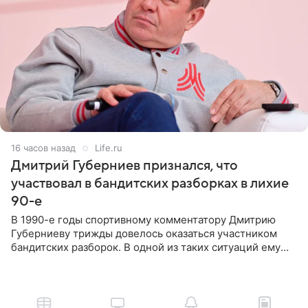
16 часов назад
Life.ru
Дмитрий Губерниев признался, что
участвовал в бандитских разборках в лихие
90-е
В 1990-е годы спортивному комментатору Дмитрию
Губерниеву трижды довелось оказаться участником
бандитских разборок. В одной из таких ситуаций ему
выдали тяжелый предмет и приказали вступить в драку,
однако он