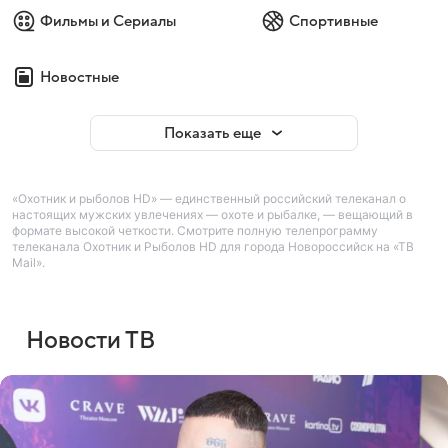
Фильмы и Сериалы
Спортивные
Новостные
Показать еще
«Охотник и рыболов HD» — единственный российский телеканал о
настоящих мужских увлечениях — охоте и рыбалке, — вещающий в
формате высокой четкости. Смотрите полную телепрограмму
телеканала Охотник и Рыболов HD для города Новороссийск на «ТВ
Mail».
Новости ТВ