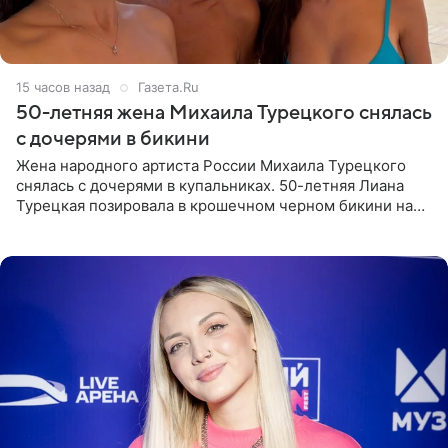
15 часов назад
Газета.Ru
50-летняя жена Михаила Турецкого снялась
с дочерями в бикини
Жена народного артиста России Михаила Турецкого
снялась с дочерями в купальниках. 50-летняя Лиана
Турецкая позировала в крошечном черном бикини на
пляже в Италии. Ее старшая дочь Сарина для отдыха
выбрала бандо