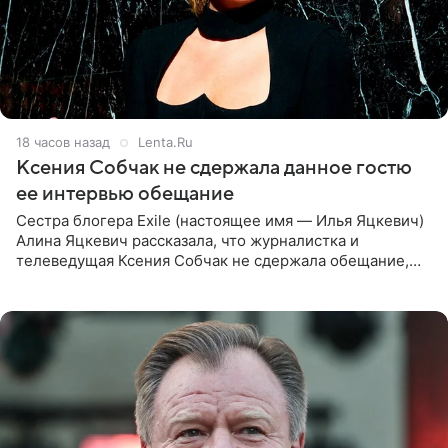
18 часов назад
Lenta.Ru
Ксения Собчак не сдержала данное гостю
ее интервью обещание
Сестра блогера Exile (настоящее имя — Илья Яцкевич)
Алина Яцкевич рассказала, что журналистка и
телеведущая Ксения Собчак не сдержала обещание,
которое дала ему во время интервью с ним. Об этом она
заявила в