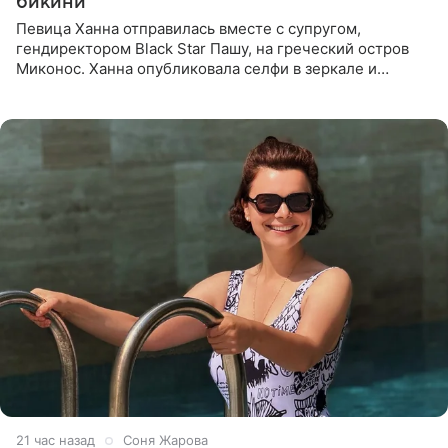
бикини
Певица Ханна отправилась вместе с супругом,
гендиректором Black Star Пашу, на греческий остров
Миконос. Ханна опубликовала селфи в зеркале и
призналась, что сейчас особенно довольна собой. По
словам певицы, она
21 час назад
Соня Жарова