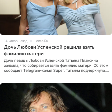
14 часов назад
Lenta.Ru
Дочь Любови Успенской решила взять
фамилию матери
Дочь певицы Любови Успенской Татьяна Плаксина
заявила, что собирается взять фамилию матери. Об этом
сообщает Telegram-канал Super. Татьяна подчеркнула,
что приняла решение о смене фамилии, поскольку
именно от