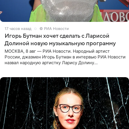
17 часов назад
© РИА Новости
Игорь Бутман хочет сделать с Ларисой
Долиной новую музыкальную программу
МОСКВА, 8 авг — РИА Новости. Народный артист
России, джазмен Игорь Бутман в интервью РИА Новости
назвал народную артистку Ларису Долину
великолепной певицей и рассказал о желании сделать с
ней новую совместную