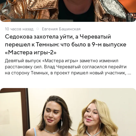
10 часов назад
Евгения Башинская
Седокова захотела уйти, а Череватый
перешел к Темным: что было в 9-м выпуске
«Мастера игры-2»
Девятый выпуск «Мастера игры» заметно изменил
расстановку сил. Влад Череватый согласился перейти
на сторону Темных, в проект пришел новый участник, а
Курбан Омаров и Анна Седокова оказались под таким
давлением.