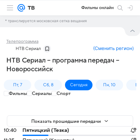
Фильмы онлайн
* транслируется московская сетка вещания
Телепрограмма
(
Сменить регион
)
НТВ Сериал
НТВ Сериал – программа передач –
Новороссийск
Пт, 7
Сб, 8
Сегодня
Пн, 10
Вт,
Фильмы
Сериалы
Спорт
Показать прошедшие передачи
10:40
Пятницкий (Тезка)