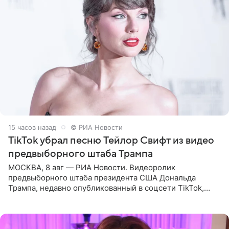
15 часов назад
© РИА Новости
TikTok убрал песню Тейлор Свифт из видео
предвыборного штаба Трампа
МОСКВА, 8 авг — РИА Новости. Видеоролик
предвыборного штаба президента США Дональда
Трампа, недавно опубликованный в соцсети TikTok,
остался без звуковой дорожки в виде песни August
(«Август») американской