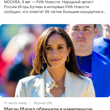
МОСКВА, 8 авг — РИА Новости. Народный артист
России Игорь Бутман в интервью РИА Новости
сообщил, что отметит 65-летие большим концертом в
Кремлевском дворце, а вместе с ним на сцену выйдут
его друзья —
17 часов назад
Журнал OK!
Меган Маркл обвинили в намеренном