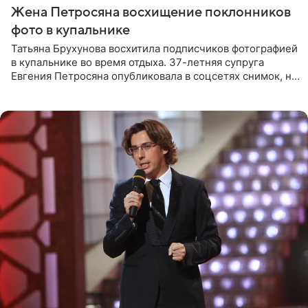
Жена Петросяна восхищение поклонников
фото в купальнике
Татьяна Брухунова восхитила подписчиков фотографией
в купальнике во время отдыха. 37-летняя супруга
Евгения Петросяна опубликовала в соцсетях снимок, на
котором позирует у бассейна в белоснежном монокини
с