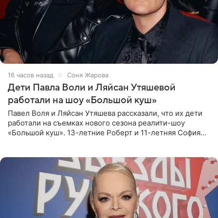
16 часов назад
Соня Жарова
Дети Павла Воли и Ляйсан Утяшевой
работали на шоу «Большой куш»
Павел Воля и Ляйсан Утяшева рассказали, что их дети
работали на съемках нового сезона реалити-шоу
«Большой куш». 13-летние Роберт и 11-летняя София
отправились вместе с родителями в Таиланд и успели
поработать