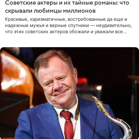
Советские актеры и их тайные романы: что
скрывали любимцы миллионов
Красивые, харизматичные, востребованные да еще и
надежные мужья и верные спутники — неудивительно,
что этих советских актеров обожали и уважали все
женщины большой страны, и наверняка не раз ставили
их в