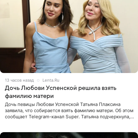
13 часов назад
Lenta.Ru
Дочь Любови Успенской решила взять
фамилию матери
Дочь певицы Любови Успенской Татьяна Плаксина
заявила, что собирается взять фамилию матери. Об этом
сообщает Telegram-канал Super. Татьяна подчеркнула,
что приняла решение о смене фамилии, поскольку
именно от