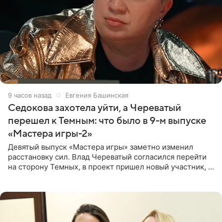
9 часов назад
Евгения Башинская
Седокова захотела уйти, а Череватый
перешел к Темным: что было в 9-м выпуске
«Мастера игры-2»
Девятый выпуск «Мастера игры» заметно изменил
расстановку сил. Влад Череватый согласился перейти
на сторону Темных, в проект пришел новый участник, а
Курбан Омаров и Анна Седокова оказались под таким
давлением.