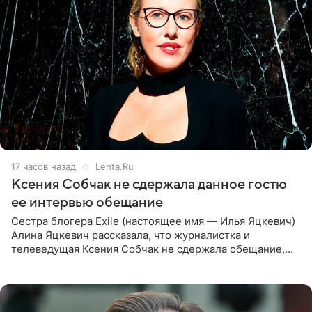
17 часов назад
Lenta.Ru
Ксения Собчак не сдержала данное гостю
ее интервью обещание
Сестра блогера Exile (настоящее имя — Илья Яцкевич)
Алина Яцкевич рассказала, что журналистка и
телеведущая Ксения Собчак не сдержала обещание,
которое дала ему во время интервью с ним. Об этом она
заявила в