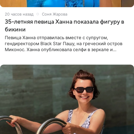
20 часов назад
Соня Жарова
35-летняя певица Ханна показала фигуру в
бикини
Певица Ханна отправилась вместе с супругом,
гендиректором Black Star Пашу, на греческий остров
Миконос. Ханна опубликовала селфи в зеркале и
призналась, что сейчас особенно довольна собой. По
словам певицы, она