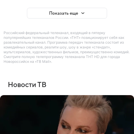
Показать еще
Российский федеральный телеканал, входящий в пятерку
популярнейших телеканалов России. «ТНТ» позиционирует себя как
развлекательный канал. Программа передач телеканала состоит из
комедийных сериалов, реалити шоу, шоу в жанре «стендап»,
мультсериалов, художественных фильмов, преимущественно комедий.
Смотрите полную телепрограмму телеканала ТНТ HD для города
Новороссийск на «ТВ Mail».
Новости ТВ