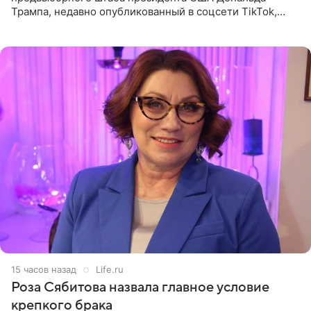
Трампа, недавно опубликованный в соцсети TikTok,
остался без звуковой дорожки в виде песни August
(«Август») американской
15 часов назад
Life.ru
Роза Сябитова назвала главное условие
крепкого брака