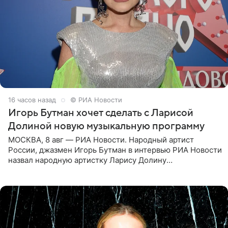
16 часов назад
© РИА Новости
Игорь Бутман хочет сделать с Ларисой
Долиной новую музыкальную программу
МОСКВА, 8 авг — РИА Новости. Народный артист
России, джазмен Игорь Бутман в интервью РИА Новости
назвал народную артистку Ларису Долину
великолепной певицей и рассказал о желании сделать с
ней новую совместную