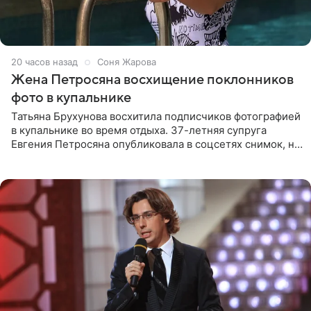
20 часов назад
Соня Жарова
Жена Петросяна восхищение поклонников
фото в купальнике
Татьяна Брухунова восхитила подписчиков фотографией
в купальнике во время отдыха. 37-летняя супруга
Евгения Петросяна опубликовала в соцсетях снимок, на
котором позирует у бассейна в белоснежном монокини
с