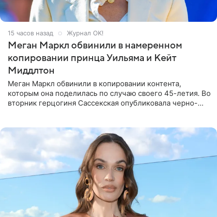
15 часов назад
Журнал OK!
Меган Маркл обвинили в намеренном
копировании принца Уильяма и Кейт
Миддлтон
Меган Маркл обвинили в копировании контента,
которым она поделилась по случаю своего 45-летия. Во
вторник герцогиня Сассекская опубликовала черно-
белую фотографию, на которой она прыгает в бассейн с
воздушными