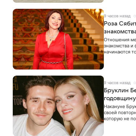
9 часов назад
Роза Сябит
знакомств
Отношения ме
знакомства и 
начинаются то
многого,
9 часов назад
Бруклин Б
годовщину
Накануне Бру
своей повтор
которую не по
считает это