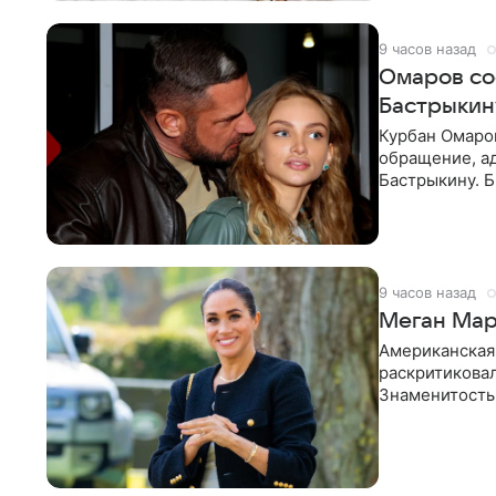
9 часов назад
Омаров со
Бастрыкин
Курбан Омаро
обращение, а
Бастрыкину. 
в личном блог
9 часов назад
Меган Мар
Американская
раскритикова
Знаменитость
Сассекской, п