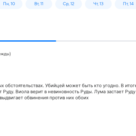
Пн, 10
Вт, 11
Ср, 12
Чт, 13
Пт, 14
ежды)
х обстоятельствах. Убийцей может быть кто угодно. В итог
 Руду. Виола верит в невиновность Руды. Лума застает Руду
выдвигает обвинения против них обоих