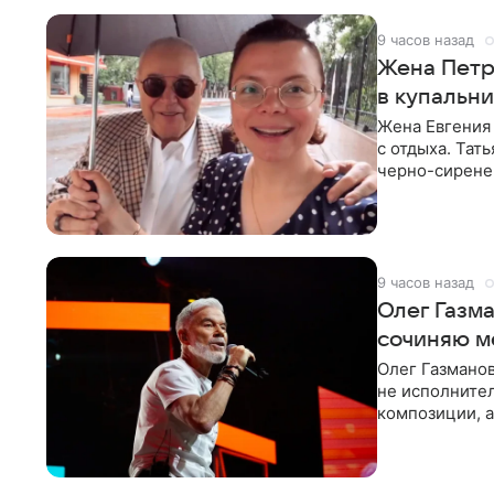
9 часов назад
Жена Петр
в купальни
Жена Евгения
с отдыха. Тат
черно-сиренев
«Татьяна,
9 часов назад
Олег Газма
сочиняю 
Олег Газманов
не исполнител
композиции, а
музыканта,