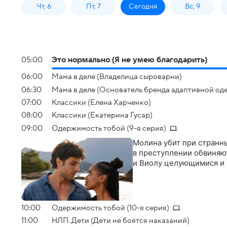
Чт, 6
Пт, 7
Сегодня
Вс, 9
05:00
Это нормально (Я не умею благодарить)
06:00
Мама в деле (Владелица сыроварни)
06:30
Мама в деле (Основатель бренда адаптивной од
07:00
Классики (Елена Харченко)
08:00
Классики (Екатерина Гусар)
09:00
Одержимость тобой (9-я серия)
Молина убит при странны
в преступлении обвиняют
и Виолу целующимися и 
10:00
Одержимость тобой (10-я серия)
11:00
НЛП. Дети (Дети не боятся наказаний)