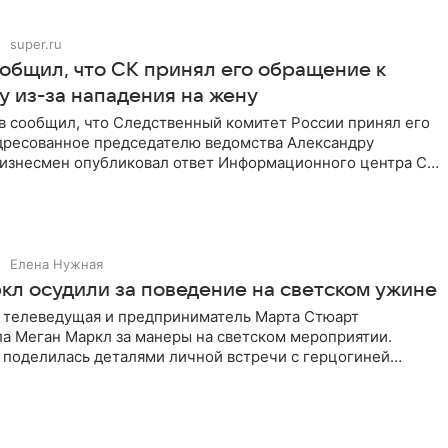
super.ru
общил, что СК принял его обращение к
у из-за нападения на жену
в сообщил, что Следственный комитет России принял его
дресованное председателю ведомства Александру
Бизнесмен опубликовал ответ Информационного центра СК
е. В
Елена Нужная
кл осудили за поведение на светском ужине
 телеведущая и предприниматель Марта Стюарт
ла Меган Маркл за манеры на светском мероприятии.
 поделилась деталями личной встречи с герцогиней
ишет PageSix. По