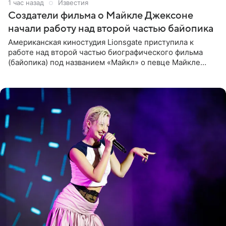
1 час назад
Известия
Создатели фильма о Майкле Джексоне
начали работу над второй частью байопика
Американская киностудия Lionsgate приступила к
работе над второй частью биографического фильма
(байопика) под названием «Майкл» о певце Майкле
Джексоне. Об этом 6 августа сообщил онлайн-ресурс
Deadline