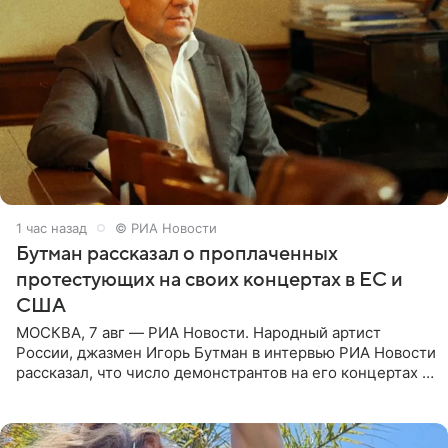
1 час назад
© РИА Новости
Бутман рассказал о проплаченных
протестующих на своих концертах в ЕС и
США
МОСКВА, 7 авг — РИА Новости. Народный артист
России, джазмен Игорь Бутман в интервью РИА Новости
рассказал, что число демонстрантов на его концертах в
Европе и США росло с 2014 года, и многие из
протестующих,