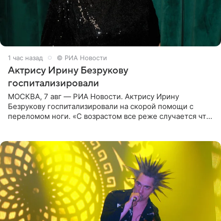
1 час назад
© РИА Новости
Актрису Ирину Безрукову
госпитализировали
МОСКВА, 7 авг — РИА Новости. Актрису Ирину
Безрукову госпитализировали на скорой помощи с
переломом ноги. «С возрастом все реже случается что-
то впервые. Но у меня случилась необычная
“премьера”. Впервые в