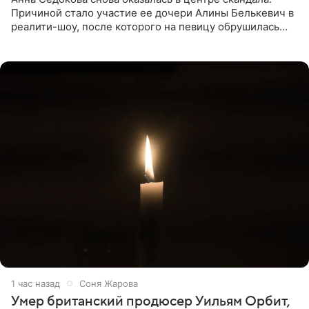
Причиной стало участие ее дочери Алины Белькевич в
реалити-шоу, после которого на певицу обрушилась
новая волна агрессии. Хейтеры не ограничились
привычной
1 час назад
Соня Жарова
Умер британский продюсер Уильям Орбит,