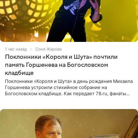
1 час назад
Соня Жарова
Поклонники «Короля и Шута» почтили
память Горшенева на Богословском
кладбище
Поклонники «Короля и Шута» в день рождения Михаила
Горшенева устроили стихийное собрание на
Богословском кладбище. Как передает 78.ru, фанаты
пришли почтить память лидера коллектива, которому
сегодня могло бы