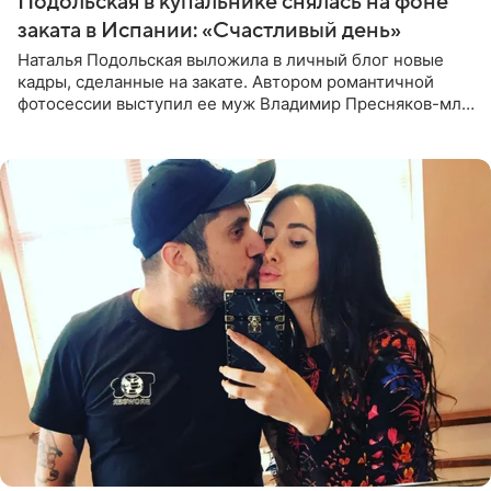
Подольская в купальнике снялась на фоне
заката в Испании: «Счастливый день»
Наталья Подольская выложила в личный блог новые
кадры, сделанные на закате. Автором романтичной
фотосессии выступил ее муж Владимир Пресняков-мл.
Певица предстала перед подписчиками в слитном
купальнике с