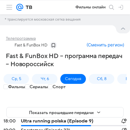
Фильмы онлайн
* транслируется московская сетка вещания
Телепрограмма
(
Сменить регион
)
Fast & FunBox HD
Fast & FunBox HD – программа передач
– Новороссийск
Ср, 5
Чт, 6
Сегодня
Сб, 8
Вс
Фильмы
Сериалы
Спорт
Показать прошедшие передачи
18:00
Ultra running polska (Episode 9)