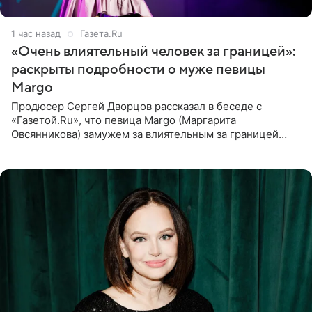
1 час назад
Газета.Ru
«Очень влиятельный человек за границей»:
раскрыты подробности о муже певицы
Margo
Продюсер Сергей Дворцов рассказал в беседе с
«Газетой.Ru», что певица Margo (Маргарита
Овсянникова) замужем за влиятельным за границей
бизнесменом. По словам Дворцова, о браке протеже
Филиппа Киркорова в