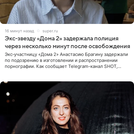
16 минут назад
super.ru
Экс‑звезду «Дома 2» задержала полиция
через несколько минут после освобождения
Экс‑участницу «Дома 2» Анастасию Брагину задержали
по подозрению в изготовлении и распространении
порнографии. Как сообщает Telegram-канал SHOT,
девушка может оказаться в СИЗО. Следствие
ходатайствует об