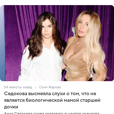
посещает
54 минуты назад
Соня Жарова
Седокова высмеяла слухи о том, что не
является биологической мамой старшей
дочки
Анна Седокова снова оказалась в центре скандала.