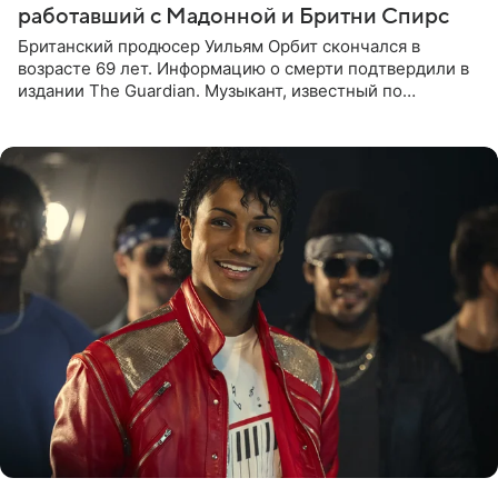
работавший с Мадонной и Бритни Спирс
Британский продюсер Уильям Орбит скончался в
возрасте 69 лет. Информацию о смерти подтвердили в
издании The Guardian. Музыкант, известный по
сотрудничеству с Мадонной, Бритни Спирс и
коллективами Blur и U2,