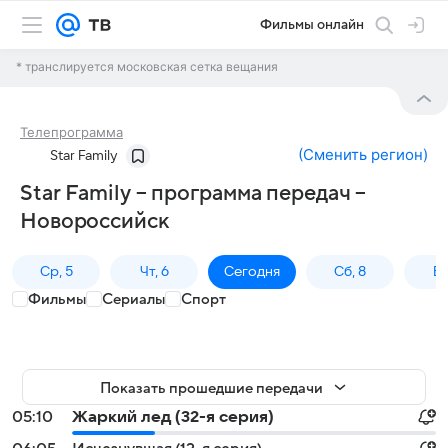
Фильмы онлайн
* транслируется московская сетка вещания
Телепрограмма
(
Сменить регион
)
Star Family
Star Family – программа передач –
Новороссийск
Ср, 5
Чт, 6
Сегодня
Сб, 8
Вс
Фильмы
Сериалы
Спорт
Показать прошедшие передачи
05:10
Жаркий лед (32-я серия)