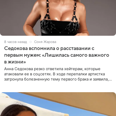
8 часов назад
Соня Жарова
Седокова вспомнила о расставании с
первым мужем: «Лишилась самого важного
в жизни»
Анна Седокова резко ответила хейтерам, которые
атаковали ее в соцсетях. В ходе перепалки артистка
затронула болезненную тему первого брака и заявила,
что чужие судьбы — не ее зона ответственности. От
Валентина