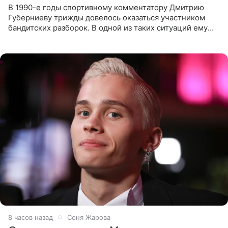
В 1990-е годы спортивному комментатору Дмитрию
Губерниеву трижды довелось оказаться участником
бандитских разборок. В одной из таких ситуаций ему
выдали тяжелый предмет и приказали вступить в драку,
однако он
8 часов назад
Соня Жарова