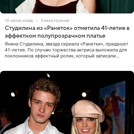
10 часов назад
Елена Нужная
Студилина из «Ранеток» отметила 41-летие в
эффектном полупрозрачном платье
Янина Студилина, звезда сериала «Ранетки», празднует
41-летие. По случаю торжества актриса выложила для
поклонников эффектный ролик, который записали
прошлой ночью. В кадре артистка предстала в
вечернем