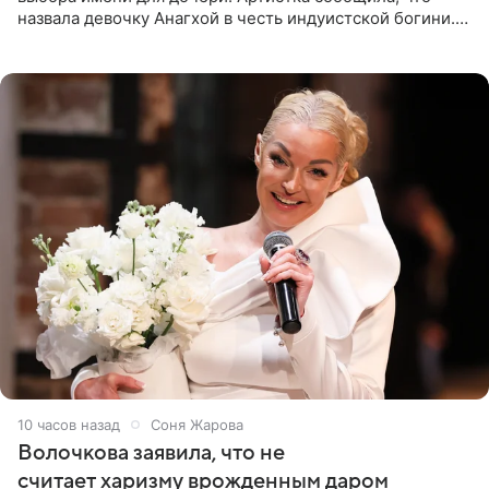
назвала девочку Анагхой в честь индуистской богини.
При этом исполнительница скрывала это имя от
поклонников
10 часов назад
Соня Жарова
Волочкова заявила, что не
считает харизму врожденным даром