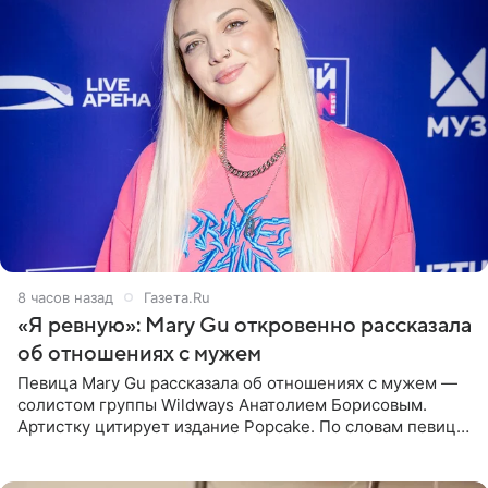
8 часов назад
Газета.Ru
«Я ревную»: Mary Gu откровенно рассказала
об отношениях с мужем
Певица Mary Gu рассказала об отношениях с мужем —
солистом группы Wildways Анатолием Борисовым.
Артистку цитирует издание Popcake. По словам певицы,
залог любви — это принять недостатки другого
человека. Также