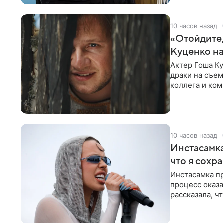
10 часов назад
«Отойдите,
Куценко на
Актер Гоша Ку
драки на съем
коллега и ком
10 часов назад
Инстасамка
что я сохр
Инстасамка пр
процесс оказа
рассказала, ч
«ужасно