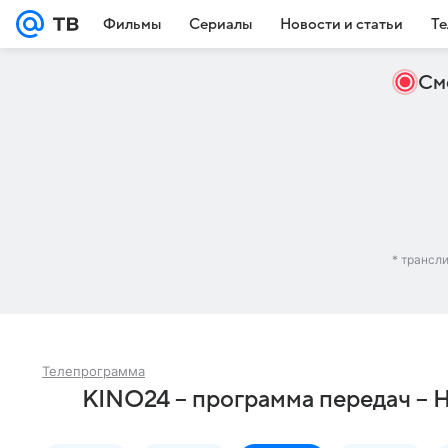
Фильмы
Сериалы
Новости и статьи
Те
См
* трансл
Телепрограмма
KINO24 – программа передач – 