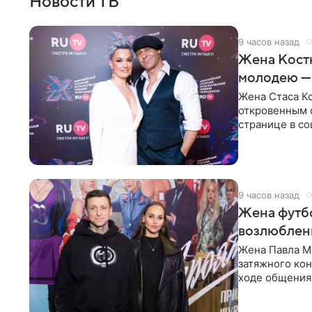
Новости ТВ
9 часов назад
Жена Кост
молодею —
Жена Стаса К
откровенным 
странице в со
время отпуска
9 часов назад
Жена футбо
возлюбленн
Жена Павла Ма
затяжного ко
ходе общения 
раньше судил 