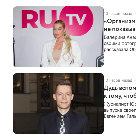
10 часов назад
«Организм 
не показыв
Балерина Анас
своими фотогр
рассказала О
что на
10 часов назад
Дудь вспом
к тому, чт
Журналист Юр
выпуске своег
Евгением Гал
бронхиальной