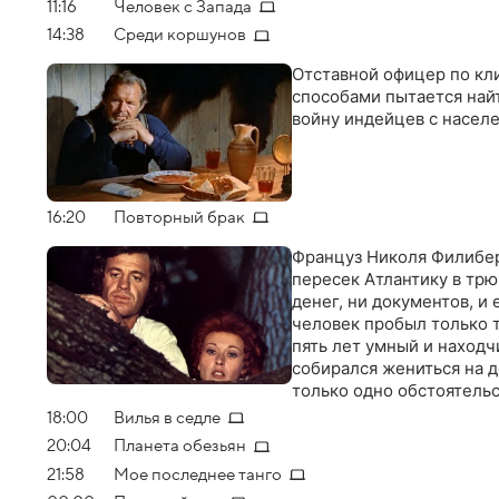
11:16
Человек с Запада
14:38
Среди коршунов
Отставной офицер по кл
способами пытается най
войну индейцев с насел
16:20
Повторный брак
Француз Николя Филибер 
пересек Атлантику в тр
денег, ни документов, и
человек пробыл только т
пять лет умный и наход
собирался жениться на 
только одно обстоятельс
разыскать свою "француз
18:00
Вилья в седле
честолюбивый жених долж
20:04
Планета обезьян
1793 год, во Франции р
21:58
Мое последнее танго
увлекательным, но и оп