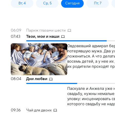
Вт, 4
Ср, 5
Сегодня
Пт, 7
06:09
Париж глазами шести
07:43
Твои, мои и наши
Овдовевший адмирал бер
потерявшую мужа. Два у
пожениться. А что делат
восемь детей, а у нее их
их родители проходят пр
08:04
Дни любви
Паскуале и Анжела уже н
свадьбу, нужны немалые 
уловку: инсценировать с
которого свадьбу не над
09:36
Чай для двоих