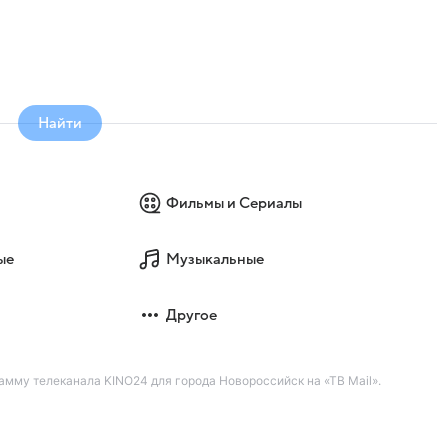
Найти
Фильмы и Сериалы
ые
Музыкальные
Другое
мму телеканала KINO24 для города Новороссийск на «ТВ Mail».