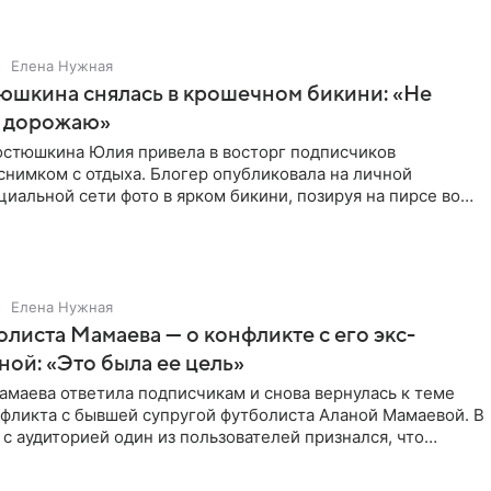
Елена Нужная
юшкина снялась в крошечном бикини: «Не
 дорожаю»
остюшкина Юлия привела в восторг подписчиков
снимком с отдыха. Блогер опубликовала на личной
циальной сети фото в ярком бикини, позируя на пирсе во
 в Турции,
Елена Нужная
листа Мамаева — о конфликте с его экс-
ой: «Это была ее цель»
маева ответила подписчикам и снова вернулась к теме
нфликта с бывшей супругой футболиста Аланой Мамаевой. В
с аудиторией один из пользователей признался, что
о