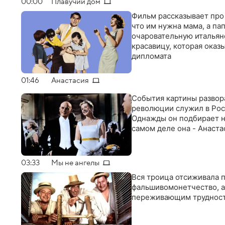
00:00
Плавучий дом
Фильм рассказывает про
что им нужна мама, а па
очаровательную итальян
красавицу, которая оказ
дипломата
01:46
Анастасия
События картины развора
революции служил в Рос
Однажды он подбирает на
самом деле она - Анаста
03:33
Мы не ангелы
Вся троица отсиживала п
фальшивомонетчество, а 
переживающим трудности