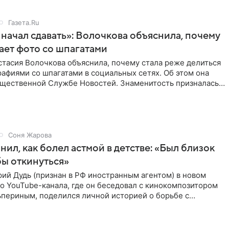
Газета.Ru
начал сдавать»: Волочкова объяснила, почему
ает фото со шпагатами
тасия Волочкова объяснила, почему стала реже делиться
афиями со шпагатами в социальных сетях. Об этом она
бщественной Службе Новостей. Знаменитость призналась,
Соня Жарова
нил, как болел астмой в детстве: «Был близок
обы откинуться»
ий Дудь (признан в РФ иностранным агентом) в новом
о YouTube-канала, где он беседовал с кинокомпозитором
ьпериным, поделился личной историей о борьбе с
 астмой в