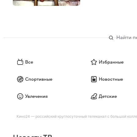
Все
Избранные
Спортивные
Новостные
Увлечения
Детские
Кино24 — российский круглосуточный телеканал с большой колле