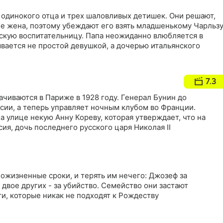
 одинокого отца и трех шаловливых детишек. Они решают,
пе жена, поэтому убеждают его взять младшенькому Чарльз
скую воспитательницу. Папа неожиданно влюбляется в
ывается не простой девушкой, а дочерью итальянского
7.3
чиваются в Париже в 1928 году. Генерал Бунин до
сии, а теперь управляет ночным клубом во Франции.
 улице некую Анну Кореву, которая утверждает, что на
сия, дочь последнего русского царя Николая II
ожизненные сроки, и терять им нечего: Джозеф за
двое других - за убийство. Семейство они застают
, которые никак не подходят к Рождеству