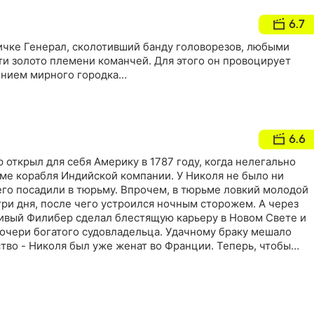
6.7
ичке Генерал, сколотивший банду головорезов, любыми
ти золото племени команчей. Для этого он провоцирует
ением мирного городка…
6.6
открыл для себя Америку в 1787 году, когда нелегально
юме корабля Индийской компании. У Николя не было ни
 его посадили в тюрьму. Впрочем, в тюрьме ловкий молодой
ри дня, после чего устроился ночным сторожем. А через
чивый Филибер сделал блестящую карьеру в Новом Свете и
дочери богатого судовладельца. Удачному браку мешало
тво - Николя был уже женат во Франции. Теперь, чтобы
скую жену" Шарлотту и оформить с ней развод,
ен отправиться в страну, из которой бежал. На календаре
еволюция, и путешествие обещает быть не только
асным