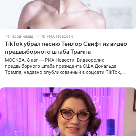
14 часов назад
© РИА Новости
TikTok убрал песню Тейлор Свифт из видео
предвыборного штаба Трампа
МОСКВА, 8 авг — РИА Новости. Видеоролик
предвыборного штаба президента США Дональда
Трампа, недавно опубликованный в соцсети TikTok,
остался без звуковой дорожки в виде песни August
(«Август») американской