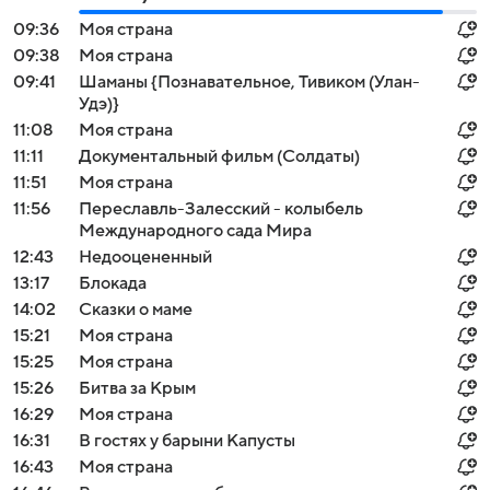
09:36
Моя страна
09:38
Моя страна
09:41
Шаманы {Познавательное, Тивиком (Улан-
Удэ)}
11:08
Моя страна
11:11
Документальный фильм (Солдаты)
11:51
Моя страна
11:56
Переславль-Залесский - колыбель
Международного сада Мира
12:43
Недооцененный
13:17
Блокада
14:02
Сказки о маме
15:21
Моя страна
15:25
Моя страна
15:26
Битва за Крым
16:29
Моя страна
16:31
В гостях у барыни Капусты
16:43
Моя страна