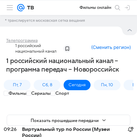
Фильмы онлайн
* транслируется московская сетка вещания
Телепрограмма
1 российский
(
Сменить регион
)
национальный канал
1 российский национальный канал –
программа передач – Новороссийск
Пт, 7
Сб, 8
Сегодня
Пн, 10
Вт,
Фильмы
Сериалы
Спорт
Показать прошедшие передачи
09:26
Виртуальный тур по России (Музеи
России)