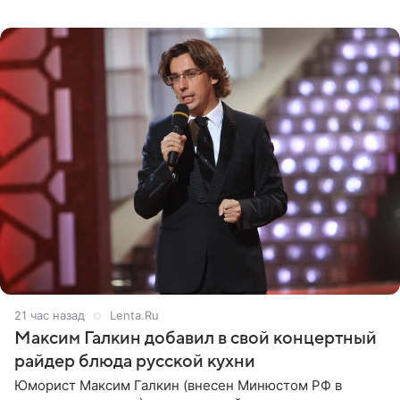
котором позирует у бассейна в белоснежном монокини
с
21 час назад
Lenta.Ru
Максим Галкин добавил в свой концертный
райдер блюда русской кухни
Юморист Максим Галкин (внесен Минюстом РФ в