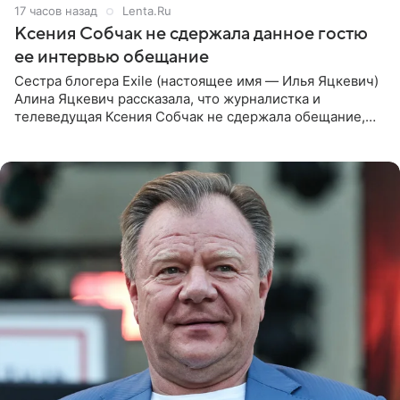
17 часов назад
Lenta.Ru
Ксения Собчак не сдержала данное гостю
ее интервью обещание
Сестра блогера Exile (настоящее имя — Илья Яцкевич)
Алина Яцкевич рассказала, что журналистка и
телеведущая Ксения Собчак не сдержала обещание,
которое дала ему во время интервью с ним. Об этом она
заявила в