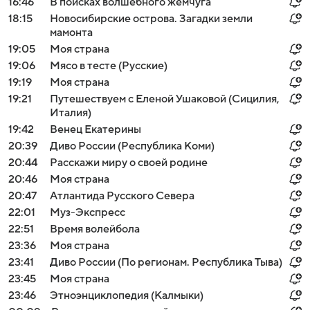
16:46
В поисках волшебного жемчуга
18:15
Новосибирские острова. Загадки земли
мамонта
19:05
Моя страна
19:06
Мясо в тесте (Русские)
19:19
Моя страна
19:21
Путешествуем с Еленой Ушаковой (Сицилия,
Италия)
19:42
Венец Екатерины
20:39
Диво России (Республика Коми)
20:44
Расскажи миру о своей родине
20:46
Моя страна
20:47
Атлантида Русского Севера
22:01
Муз-Экспресс
22:51
Время волейбола
23:36
Моя страна
23:41
Диво России (По регионам. Республика Тыва)
23:45
Моя страна
23:46
Этноэнциклопедия (Калмыки)