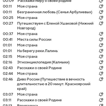
00:09
Расскажи миру о своей родине
00:11
Моя страна
00:11
Безграничная любовь (Семья Арбулиевых)
00:25
Моя страна
00:27
Путешествуем с Еленой Ушаковой (Нижний
Новгород)
00:37
Моя страна
00:41
Места силы России
01:01
Моя страна
01:01
На берегу реки Лалинь
02:15
Моя страна
02:16
Этноэнциклопедия (Калмыки)
02:43
Расскажи о своей Родине
02:44
Моя страна
02:46
Диво России (Путешествие в вечность
длительностью в 20 минут. Красноярский
край)
03:07
Моя страна
03:11
Расскажи о своей Родине
03:13
Вполголоса