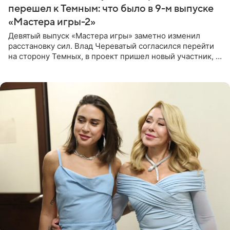
перешел к Темным: что было в 9-м выпуске
«Мастера игры-2»
Девятый выпуск «Мастера игры» заметно изменил
расстановку сил. Влад Череватый согласился перейти
на сторону Темных, в проект пришел новый участник, а
Курбан Омаров и Анна Седокова оказались под таким
давлением.