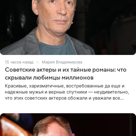
15 часов назад
Мария Владимирова
Советские актеры и их тайные романы: что
скрывали любимцы миллионов
Красивые, харизматичные, востребованные да еще и
надежные мужья и верные спутники — неудивительно,
что этих советских актеров обожали и уважали все
женщины большой страны, и наверняка не раз ставили
их в