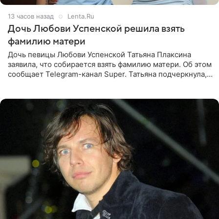
13 часов назад
Lenta.Ru
Дочь Любови Успенской решила взять
фамилию матери
Дочь певицы Любови Успенской Татьяна Плаксина
заявила, что собирается взять фамилию матери. Об этом
сообщает Telegram-канал Super. Татьяна подчеркнула,
что приняла решение о смене фамилии, поскольку
именно от