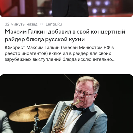
32 минуты назад
Lenta.Ru
Максим Галкин добавил в свой концертный
райдер блюда русской кухни
Юморист Максим Галкин (внесен Минюстом РФ в
реестр иноагентов) включил в райдер для своих
зарубежных выступлений блюда исключительно
русской кухни. Об этом сообщает РИА Новости.
Согласно документу, в гримерную