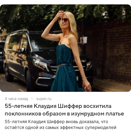
себе жить,
4 часа назад
super.ru
55-летняя Клаудия Шиффер восхитила
поклонников образом в изумрудном платье
55-летняя Клаудия Шиффер вновь доказала, что
остаётся одной из самых эффектных супермоделей