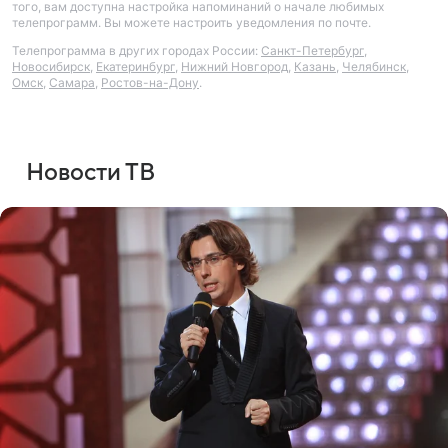
того, вам доступна настройка напоминаний о начале любимых
телепрограмм. Вы можете настроить уведомления по почте.
Телепрограмма в других городах России:
Санкт-Петербург
,
Новосибирск
,
Екатеринбург
,
Нижний Новгород
,
Казань
,
Челябинск
,
Омск
,
Самара
,
Ростов-на-Дону
.
Новости ТВ