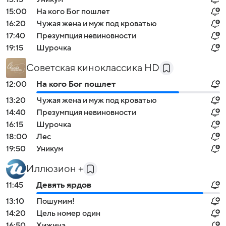
15:00
На кого Бог пошлет
16:20
Чужая жена и муж под кроватью
17:40
Презумпция невиновности
19:15
Шурочка
Советская киноклассика HD
12:00
На кого Бог пошлет
13:20
Чужая жена и муж под кроватью
14:40
Презумпция невиновности
16:15
Шурочка
18:00
Лес
19:50
Уникум
Иллюзион +
11:45
Девять ярдов
13:10
Пошумим!
14:20
Цель номер один
16:50
Хижина