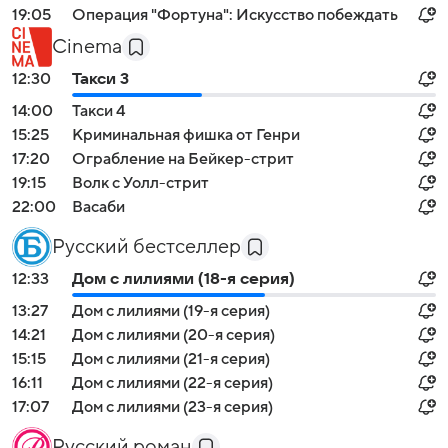
19:05
Операция "Фортуна": Искусство побеждать
Cinema
12:30
Такси 3
14:00
Такси 4
15:25
Криминальная фишка от Генри
17:20
Ограбление на Бейкер-стрит
19:15
Волк с Уолл-стрит
22:00
Васаби
Русский бестселлер
12:33
Дом с лилиями (18-я серия)
13:27
Дом с лилиями (19-я серия)
14:21
Дом с лилиями (20-я серия)
15:15
Дом с лилиями (21-я серия)
16:11
Дом с лилиями (22-я серия)
17:07
Дом с лилиями (23-я серия)
Русский роман