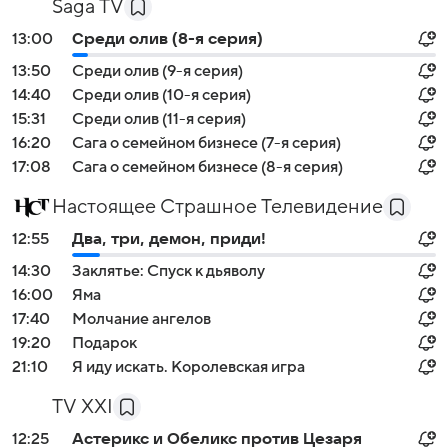
Saga TV
13:00
Среди олив (8-я серия)
13:50
Среди олив (9-я серия)
14:40
Среди олив (10-я серия)
15:31
Среди олив (11-я серия)
16:20
Сага о семейном бизнесе (7-я серия)
17:08
Сага о семейном бизнесе (8-я серия)
Настоящее Страшное Телевидение
12:55
Два, три, демон, приди!
14:30
Заклятье: Спуск к дьяволу
16:00
Яма
17:40
Молчание ангелов
19:20
Подарок
21:10
Я иду искать. Королевская игра
TV XXI
12:25
Астерикс и Обеликс против Цезаря