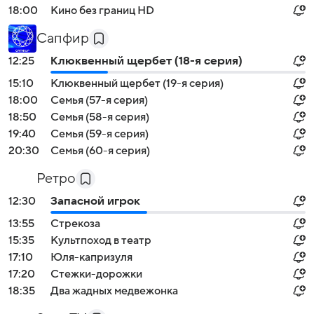
18:00
Кино без границ HD
Сапфир
12:25
Клюквенный щербет (18-я серия)
15:10
Клюквенный щербет (19-я серия)
18:00
Семья (57-я серия)
18:50
Семья (58-я серия)
19:40
Семья (59-я серия)
20:30
Семья (60-я серия)
Ретро
12:30
Запасной игрок
13:55
Стрекоза
15:35
Культпоход в театр
17:10
Юля-капризуля
17:20
Стежки-дорожки
18:35
Два жадных медвежонка