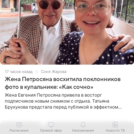
17 часов назад
Соня Жарова
Жена Петросяна восхитила поклонников
фото в купальнике: «Как сочно»
Жена Евгения Петросяна привела в восторг
подписчиков новым снимком с отдыха. Татьяна
Брухунова предстала перед публикой в эффектном
черно-сиреневом монокини, позируя прямо в бассейне.
«Ох, как сочно», «Татьяна,
Расписание
Прямой эфир
Напоминания
Новости ТВ