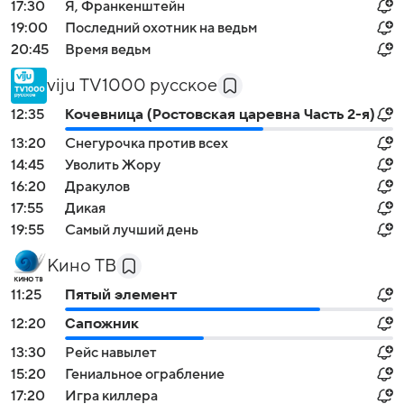
17:30
Я, Франкенштейн
19:00
Последний охотник на ведьм
20:45
Время ведьм
viju TV1000 русское
12:35
Кочевница (Ростовская царевна Часть 2-я)
13:20
Снегурочка против всех
14:45
Уволить Жору
16:20
Дракулов
17:55
Дикая
19:55
Самый лучший день
Кино ТВ
11:25
Пятый элемент
12:20
Сапожник
13:30
Рейс навылет
15:20
Гениальное ограбление
17:20
Игра киллера