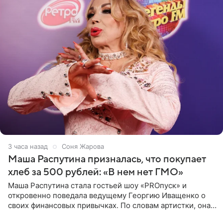
3 часа назад
Соня Жарова
Маша Распутина призналась, что покупает
хлеб за 500 рублей: «В нем нет ГМО»
Маша Распутина стала гостьей шоу «PROпуск» и
откровенно поведала ведущему Георгию Иващенко о
своих финансовых привычках. По словам артистки, она
давно перестала следить за тратами и может позволить