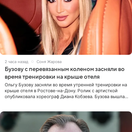
2 часа назад
Соня Жарова
Бузову с перевязанным коленом засняли во
время тренировки на крыше отеля
Ольгу Бузову засняли во время утренней тренировки на
крыше отеля в Ростове-на-Дону. Ролик с артисткой
опубликовала хореограф Диана Кобзева. Бузова вышла
на занятие спортом в 32-градусную жару ранним утром,