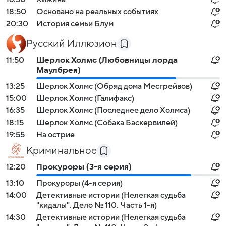
18:50
Основано на реальных событиях
20:30
История семьи Блум
Русский Иллюзион
11:50
Шерлок Холмс (Любовницы лорда
Маулбрея)
13:25
Шерлок Холмс (Обряд дома Месгрейвов)
15:00
Шерлок Холмс (Галифакс)
16:35
Шерлок Холмс (Последнее дело Холмса)
18:15
Шерлок Холмс (Собака Баскервилей)
19:55
На острие
Криминальное
12:20
Прокуроры (3-я серия)
13:10
Прокуроры (4-я серия)
14:00
Детективные истории (Нелегкая судьба
"кидалы". Дело № 110. Часть 1-я)
14:30
Детективные истории (Нелегкая судьба