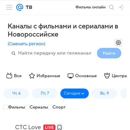
Фильмы онлайн
Каналы с фильмами и сериалами в
Новороссийске
(
Сменить регион
)
Найти
Все
Избранные
Основные
Централ
Чт, 6
Пт, 7
Сегодня
Вс, 9
П
Фильмы
Сериалы
Спорт
СТС Love