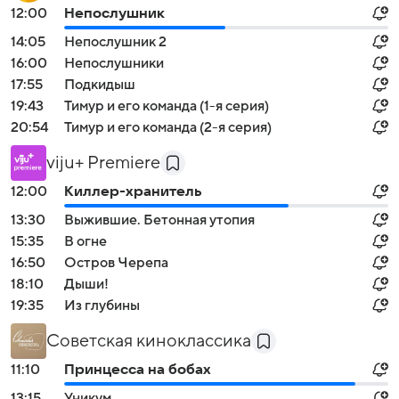
12:00
Непослушник
14:05
Непослушник 2
16:00
Непослушники
17:55
Подкидыш
19:43
Тимур и его команда (1-я серия)
20:54
Тимур и его команда (2-я серия)
viju+ Premiere
12:00
Киллер-хранитель
13:30
Выжившие. Бетонная утопия
15:35
В огне
16:50
Остров Черепа
18:10
Дыши!
19:35
Из глубины
Советская киноклассика
11:10
Принцесса на бобах
13:15
Уникум