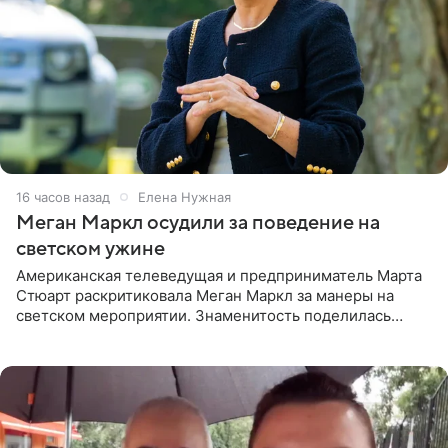
16 часов назад
Елена Нужная
Меган Маркл осудили за поведение на
светском ужине
Американская телеведущая и предприниматель Марта
Стюарт раскритиковала Меган Маркл за манеры на
светском мероприятии. Знаменитость поделилась
деталями личной встречи с герцогиней Сассекской,
пишет PageSix. По