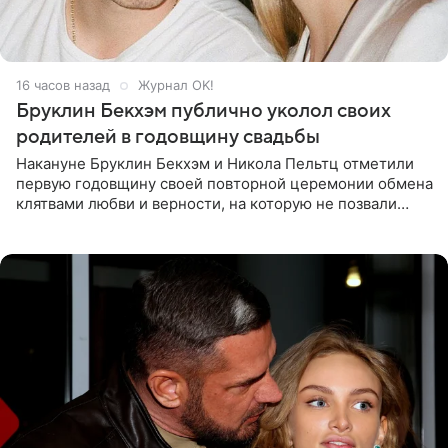
16 часов назад
Журнал OK!
Бруклин Бекхэм публично уколол своих
родителей в годовщину свадьбы
Накануне Бруклин Бекхэм и Никола Пельтц отметили
первую годовщину своей повторной церемонии обмена
клятвами любви и верности, на которую не позвали
никого из клана Бекхэм. По словам инсайдеров, пара
считает это