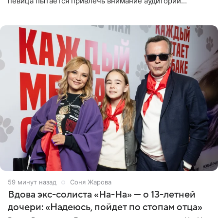
певица пытается привлечь внимание аудитории
«сочувствующих», идя по пути, который ранее уже
протоптали Ольга
59 минут назад
Соня Жарова
Вдова экс-солиста «На-На» — о 13-летней
дочери: «Надеюсь, пойдет по стопам отца»