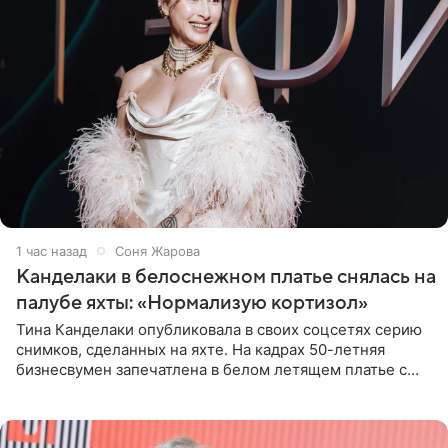
1 час назад
Соня Жарова
Канделаки в белоснежном платье снялась на
палубе яхты: «Нормализую кортизол»
Тина Канделаки опубликовала в своих соцсетях серию
снимков, сделанных на яхте. На кадрах 50-летняя
бизнесвумен запечатлена в белом летящем платье с
глубокими разрезами на талии. Свой образ Канделаки
дополнила