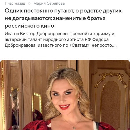
1 час назад
Мария Серяпова
Одних постоянно путают, о родстве других
не догадываются: знаменитые братья
российского кино
Иван и Виктор Добронравовы Превзойти харизму и
актерский талант народного артиста РФ Федора
Добронравова, известного по «Сватам», непросто.
Однако его сыновья достойно продолжают знаменитую
фамилию в