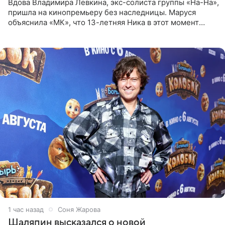
Вдова Владимира Левкина, экс-солиста группы «На-На»,
пришла на кинопремьеру без наследницы. Маруся
объяснила «МК», что 13-летняя Ника в этот момент
возвращалась домой с международного вокального
конкурса, где
1 час назад
Соня Жарова
Шаляпин высказался о новой