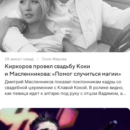
29 минут назад
Соня Жарова
Киркоров провел свадьбу Коки
и Масленникова: «Помог случиться магии»
Дмитрий Масленников показал поклонникам кадры со
свадебной церемонии с Клавой Кокой. В ролике видно,
как певица идет к алтарю под руку с отцом Вадимом, а у
алтаря ее ждут жених и Филипп Киркоров. Именно