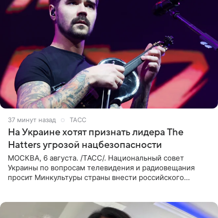
37 минут назад
ТАСС
На Украине хотят признать лидера The
Hatters угрозой нацбезопасности
МОСКВА, 6 августа. /ТАСС/. Национальный совет
Украины по вопросам телевидения и радиовещания
просит Минкультуры страны внести российского
музыканта, лидера группы The Hatters Юрия Музыченко
в список лиц,