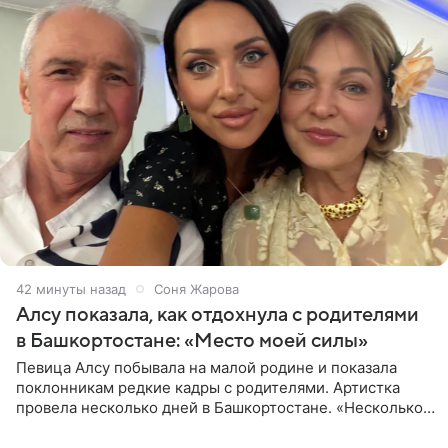
42 минуты назад
Соня Жарова
Алсу показала, как отдохнула с родителями
в Башкортостане: «Место моей силы»
Певица Алсу побывала на малой родине и показала
поклонникам редкие кадры с родителями. Артистка
провела несколько дней в Башкортостане. «Несколько
дней я провела в месте своей силы, в Башкортостане, в
деревне