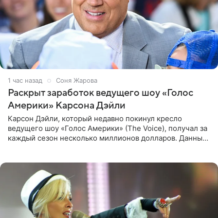
1 час назад
Соня Жарова
Раскрыт заработок ведущего шоу «Голос
Америки» Карсона Дэйли
Карсон Дэйли, который недавно покинул кресло
ведущего шоу «Голос Америки» (The Voice), получал за
каждый сезон несколько миллионов долларов. Данные
о его доходах раскрыл инсайдер из съемочной команды
проекта в