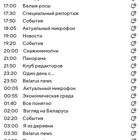
17:00
Белые росы
17:30
Специальный репортаж
17:50
События
18:05
Актуальный микрофон
19:00
Новости
19:20
События
20:00
Скажинемолчи
21:00
Панорама
21:50
Клуб редакторов
23:20
Один день с...
23:50
Belarus news
00:05
Актуальный микрофон
00:55
Экономическая среда
01:40
Все понятно
02:00
Взгляд на Беларусь
02:20
События
03:00
Я из деревни
03:30
Belarus news