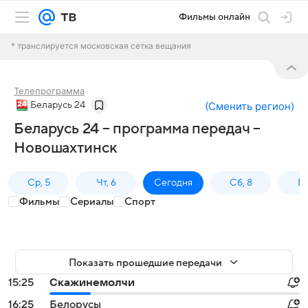
Фильмы онлайн
* транслируется московская сетка вещания
Телепрограмма
Беларусь 24
(
Сменить регион
)
Беларусь 24 – программа передач –
Новошахтинск
Ср, 5
Чт, 6
Сегодня
Сб, 8
Вс
Фильмы
Сериалы
Спорт
Показать прошедшие передачи
15:25
Скажинемолчи
16:25
Белорусы