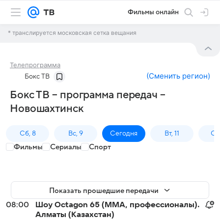
Фильмы онлайн
* транслируется московская сетка вещания
Телепрограмма
(
Сменить регион
)
Бокс ТВ
Бокс ТВ – программа передач –
Новошахтинск
Сб, 8
Вс, 9
Сегодня
Вт, 11
Ср,
Фильмы
Сериалы
Спорт
Показать прошедшие передачи
08:00
Шоу Octagon 65 (MMA, профессионалы).
Алматы (Казахстан)