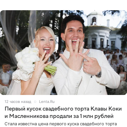
пропасть между ее прошлым и нынешним обликом
огромна. При
12 часов назад
Lenta.Ru
Первый кусок свадебного торта Клавы Коки
и Масленникова продали за 1 млн рублей
Стала известна цена первого куска свадебного торта