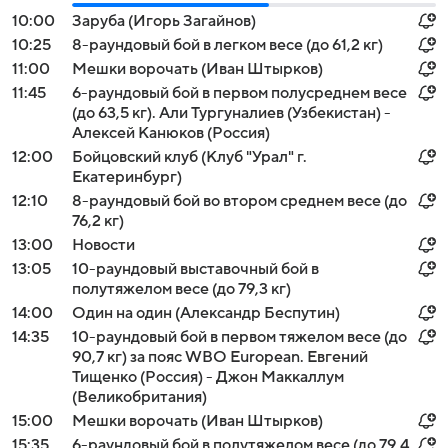
10:00
Заруба (Игорь Загайнов)
10:25
8-раундовый бой в легком весе (до 61,2 кг)
11:00
Мешки ворочать (Иван Штырков)
11:45
6-раундовый бой в первом полусреднем весе
(до 63,5 кг). Али Тургуналиев (Узбекистан) -
Алексей Канюков (Россия)
12:00
Бойцовский клуб (Клуб "Урал" г.
Екатеринбург)
12:10
8-раундовый бой во втором среднем весе (до
76,2 кг)
13:00
Новости
13:05
10-раундовый выставочный бой в
полутяжелом весе (до 79,3 кг)
14:00
Один на один (Александр Беспутин)
14:35
10-раундовый бой в первом тяжелом весе (до
90,7 кг) за пояс WBO European. Евгений
Тищенко (Россия) - Джон Маккаллум
(Великобритания)
15:00
Мешки ворочать (Иван Штырков)
15:35
6-раундовый бой в полутяжелом весе (до 79,4