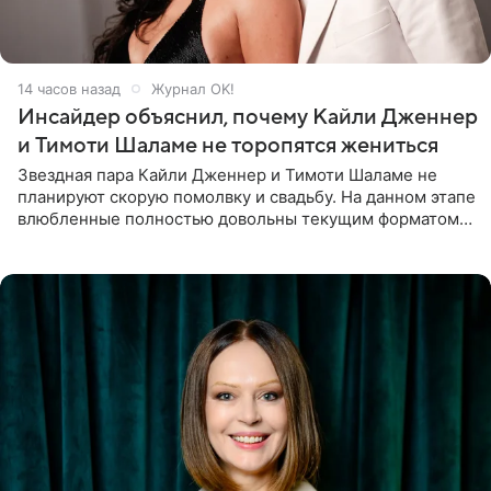
14 часов назад
Журнал OK!
Инсайдер объяснил, почему Кайли Дженнер
и Тимоти Шаламе не торопятся жениться
Звездная пара Кайли Дженнер и Тимоти Шаламе не
планируют скорую помолвку и свадьбу. На данном этапе
влюбленные полностью довольны текущим форматом
своих отношений и сознательно не хотят торопить
события. Сейчас