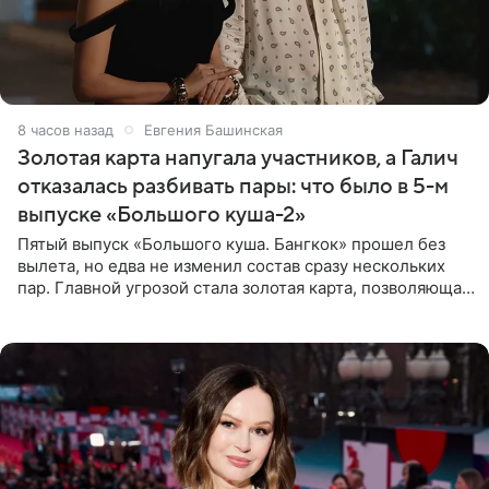
8 часов назад
Евгения Башинская
Золотая карта напугала участников, а Галич
отказалась разбивать пары: что было в 5-м
выпуске «Большого куша-2»
Пятый выпуск «Большого куша. Бангкок» прошел без
вылета, но едва не изменил состав сразу нескольких
пар. Главной угрозой стала золотая карта, позволяющая
разлучить один из дуэтов и поменять участников
местами.