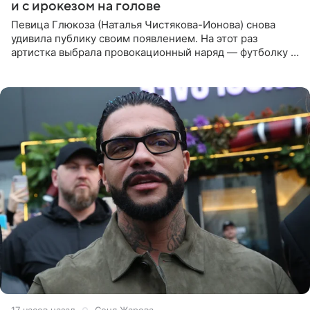
и с ирокезом на голове
Певица Глюкоза (Наталья Чистякова-Ионова) снова
удивила публику своим появлением. На этот раз
артистка выбрала провокационный наряд — футболку с
принтом, имитирующим полуобнаженную грудь. Свой
образ Глюкоза
17 часов назад
Соня Жарова