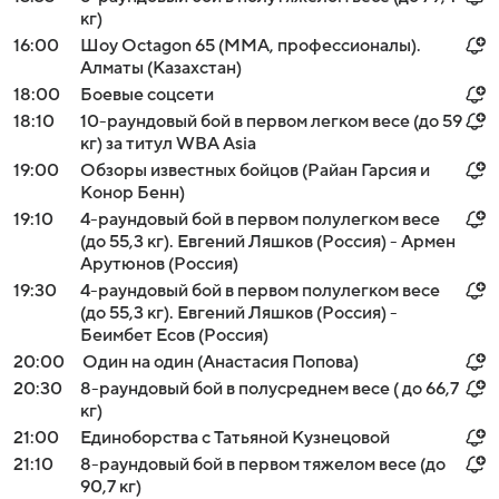
кг)
16:00
Шоу Octagon 65 (MMA, профессионалы).
Алматы (Казахстан)
18:00
Боевые соцсети
18:10
10-раундовый бой в первом легком весе (до 59
кг) за титул WBA Asia
19:00
Обзоры известных бойцов (Райан Гарсия и
Конор Бенн)
19:10
4-раундовый бой в первом полулегком весе
(до 55,3 кг). Евгений Ляшков (Россия) - Армен
Арутюнов (Россия)
19:30
4-раундовый бой в первом полулегком весе
(до 55,3 кг). Евгений Ляшков (Россия) -
Беимбет Есов (Россия)
20:00
Один на один (Анастасия Попова)
20:30
8-раундовый бой в полусреднем весе ( до 66,7
кг)
21:00
Единоборства с Татьяной Кузнецовой
21:10
8-раундовый бой в первом тяжелом весе (до
90,7 кг)