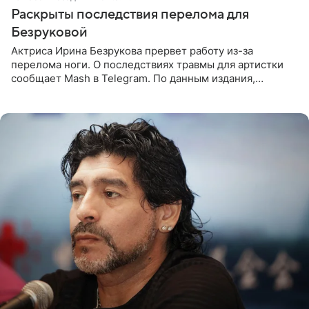
Раскрыты последствия перелома для
Безруковой
Актриса Ирина Безрукова прервет работу из-за
перелома ноги. О последствиях травмы для артистки
сообщает Mash в Telegram. По данным издания,
Безрукова пропустит 15 спектаклей — восемь показов
«Женитьбы Фигаро»,