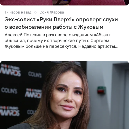
17 часов назад
Соня Жарова
Экс-солист «Руки Вверх!» опроверг слухи
о возобновлении работы с Жуковым
Алексей Потехин в разговоре с изданием «Абзац»
объяснил, почему их творческие пути с Сергеем
Жуковым больше не пересекутся. Недавно артисты
воссоединились на большом концерте «30 нам уже!»,
который прошел в