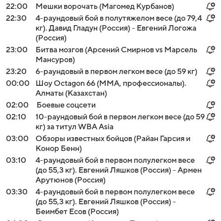
22:00
Мешки ворочать (Магомед Курбанов)
22:30
4-раундовый бой в полутяжелом весе (до 79,4
кг). Давид Гладун (Россия) - Евгений Логожа
(Россия)
23:00
Битва мозгов (Арсений Смирнов vs Марсель
Мансуров)
23:20
6-раундовый в первом легком весе (до 59 кг)
00:00
Шоу Octagon 66 (MMA, профессионалы).
Алматы (Казахстан)
02:00
Боевые соцсети
02:10
10-раундовый бой в первом легком весе (до 59
кг) за титул WBA Asia
03:00
Обзоры известных бойцов (Райан Гарсия и
Конор Бенн)
03:10
4-раундовый бой в первом полулегком весе
(до 55,3 кг). Евгений Ляшков (Россия) - Армен
Арутюнов (Россия)
03:30
4-раундовый бой в первом полулегком весе
(до 55,3 кг). Евгений Ляшков (Россия) -
Беимбет Есов (Россия)