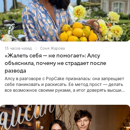
15 часов назад
Соня Жарова
«Жалеть себя — не помогает»: Алсу
объяснила, почему не страдает после
развода
Алсу в разговоре с PopCake призналась: она запрещает
себе паниковать и раскисать. Ее метод прост — делать
все возможное своими руками, а итог доверять высшим
силам. Певица утверждает, что истерики и потеря