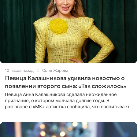
10 часов назад
Соня Жарова
Певица Калашникова удивила новостью о
появлении второго сына: «Так сложилось»
Певица Анна Калашникова сделала неожиданное
признание, о котором молчала долгие годы. В
разговоре с «МК» артистка сообщила, что воспитывает
не одного, а сразу двух сыновей. «На самом деле я
всегда мечтала, что