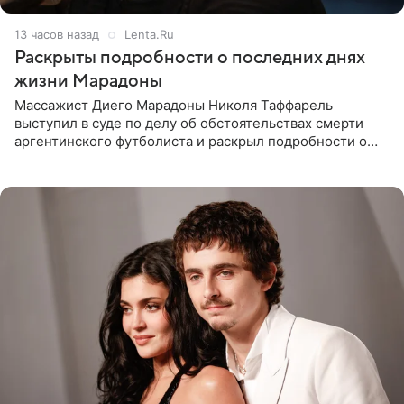
13 часов назад
Lenta.Ru
Раскрыты подробности о последних днях
жизни Марадоны
Массажист Диего Марадоны Николя Таффарель
выступил в суде по делу об обстоятельствах смерти
аргентинского футболиста и раскрыл подробности о
последних днях его жизни. Его слова приводит AFP. На
заседании