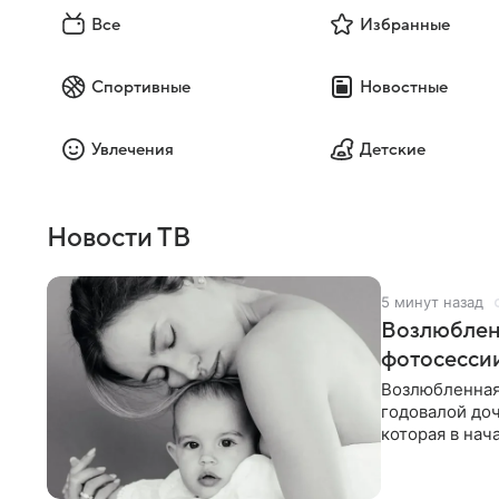
Все
Избранные
Спортивные
Новостные
Увлечения
Детские
Новости ТВ
5 минут назад
Возлюблен
фотосессии
Возлюбленная
годовалой до
которая в нач
Фото появилис