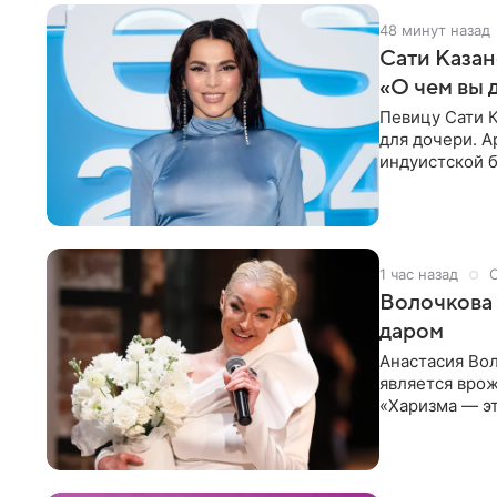
48 минут назад
Сати Казан
«О чем вы 
Певицу Сати К
для дочери. А
индуистской б
поклонников
1 час назад
Волочкова 
даром
Анастасия Вол
является врож
«Харизма — эт
врожденное, 