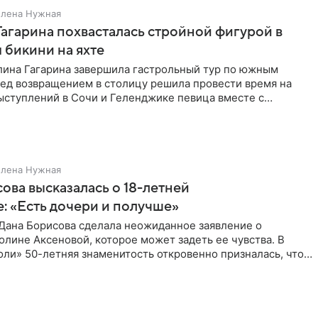
Елена Нужная
Гагарина похвасталась стройной фигурой в
бикини на яхте
лина Гагарина завершила гастрольный тур по южным
ред возвращением в столицу решила провести время на
ыступлений в Сочи и Геленджике певица вместе с
равилась в
Елена Нужная
ова высказалась о 18-летней
: «Есть дочери и получше»
Дана Борисова сделала неожиданное заявление о
лине Аксеновой, которое может задеть ее чувства. В
ли» 50-летняя знаменитость откровенно призналась, что
ою дочь