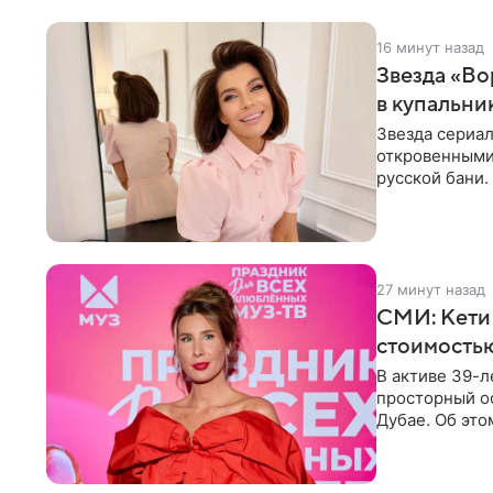
16 минут назад
Звезда «Во
в купальни
Звезда сериа
откровенными 
русской бани.
компании
27 минут назад
СМИ: Кети
стоимость
В активе 39-л
просторный ос
Дубае. Об это
домам». По