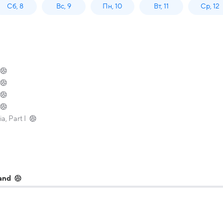
Сб, 8
Вс, 9
Пн, 10
Вт, 11
Ср, 12
a, Part I
and