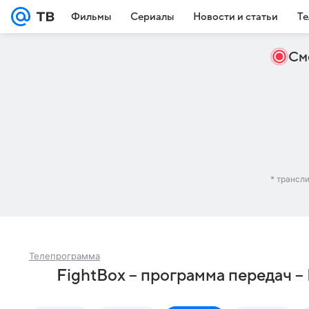
Фильмы
Сериалы
Новости и статьи
Те
См
* трансл
Телепрограмма
FightBox – программа передач 