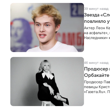
39 минут назад
Звезда «Сл
повлияло у
Актер Леон Ке
на асфальте»,
Наследники» 
он
46 минут назад
Продюсер 
Орбакайте 
Продюсер Пав
певицы Крист
«Газета.Ru».
Батума могли