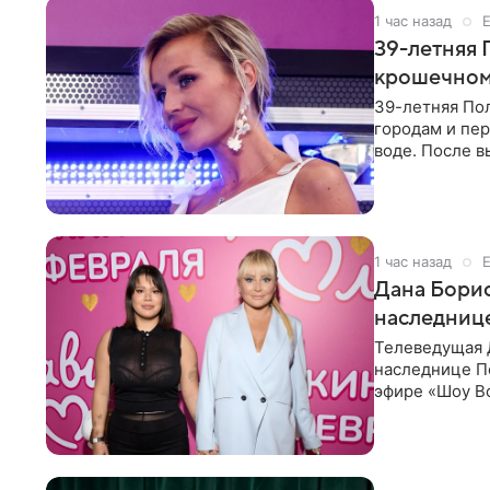
1 час назад
39-летняя 
крошечном 
39-летняя По
городам и пе
воде. После в
командой отп
1 час назад
Дана Борис
наследнице
Телеведущая 
наследнице По
эфире «Шоу Во
не считает св