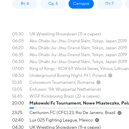
Вт, 4
Ср, 5
Сегодня
Пт, 7
05:30
UK Wrestling Showdown (11-я серия)
06:05
Abu Dhabi Jiu-Jitsu Grand Slam, Tokyo, Japan 2019
06:20
Abu Dhabi Jiu-Jitsu Grand Slam, Tokyo, Japan 2019
06:35
Abu Dhabi Jiu-Jitsu Grand Slam, Tokyo, Japan 2019
06:50
Abu Dhabi Jiu-Jitsu Grand Slam, Tokyo, Japan 2019
07:00
King of Kings - KOK'69 World Series, Vilnius, Lithuani
08:50
Underground Boxing Night, Pt 1, Poland
10:35
Colosseum Tournament, Romania
13:05
Enfusion '114, Wuppertal Netherlands
14:45
WGP Kickboxing Brazil (22-я серия)
20:00
Makowski Fc Tournament, Nowe Miasteczko, Pol
23:25
Centurion FC (CFC) 23, Rio De Janeiro, Brazil
02:40
Lux 025 Fighting League, Mexico
04:30
UK Wrestling Showdown (11-я серия)