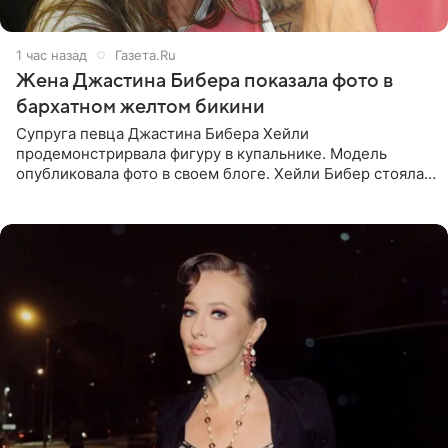
1 час назад
Газета.Ru
Жена Джастина Бибера показала фото в
бархатном желтом бикини
Супруга певца Джастина Бибера Хейли
продемонстрирвала фигуру в купальнике. Модель
опубликовала фото в своем блоге. Хейли Бибер стояла
перед зеркалом в желтом крошечном бархатном
бикини, которое дополнила