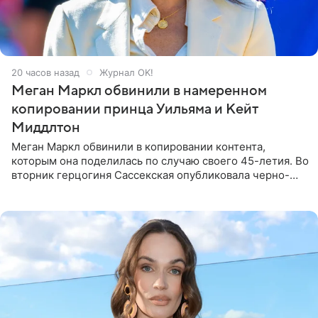
20 часов назад
Журнал OK!
Меган Маркл обвинили в намеренном
копировании принца Уильяма и Кейт
Миддлтон
Меган Маркл обвинили в копировании контента,
которым она поделилась по случаю своего 45-летия. Во
вторник герцогиня Сассекская опубликовала черно-
белую фотографию, на которой она прыгает в бассейн с
воздушными