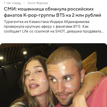
1 час назад
Соня Жарова
СМИ: мошенница обманула российских
фанатов K-pop-группы BTS на 2 млн рублей
Турагентка из Казахстана Индира Абдикаримова
провернула крупную аферу с фанатами BTS. Как
сообщает Life со ссылкой на SHOT, девушка продавала
поддельные туры на концерт группы в Пусане. По
данным издания,