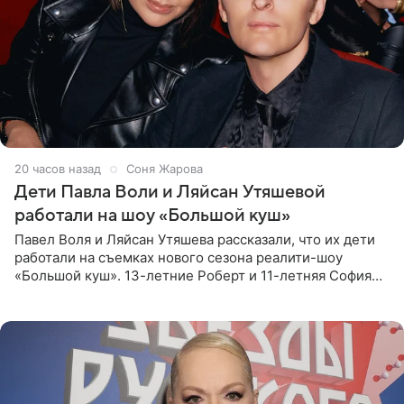
20 часов назад
Соня Жарова
Дети Павла Воли и Ляйсан Утяшевой
работали на шоу «Большой куш»
Павел Воля и Ляйсан Утяшева рассказали, что их дети
работали на съемках нового сезона реалити-шоу
«Большой куш». 13-летние Роберт и 11-летняя София
отправились вместе с родителями в Таиланд и успели
поработать