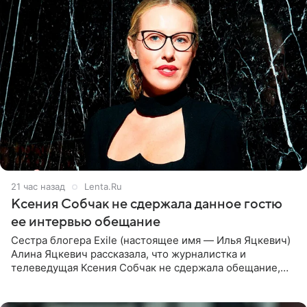
21 час назад
Lenta.Ru
Ксения Собчак не сдержала данное гостю
ее интервью обещание
Сестра блогера Exile (настоящее имя — Илья Яцкевич)
Алина Яцкевич рассказала, что журналистка и
телеведущая Ксения Собчак не сдержала обещание,
которое дала ему во время интервью с ним. Об этом она
заявила в