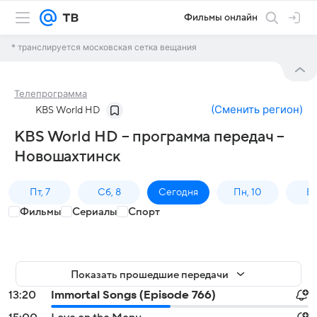
Фильмы онлайн
* транслируется московская сетка вещания
Телепрограмма
(
Сменить регион
)
KBS World HD
KBS World HD – программа передач –
Новошахтинск
Пт, 7
Сб, 8
Сегодня
Пн, 10
Вт,
Фильмы
Сериалы
Спорт
Показать прошедшие передачи
13:20
Immortal Songs (Episode 766)