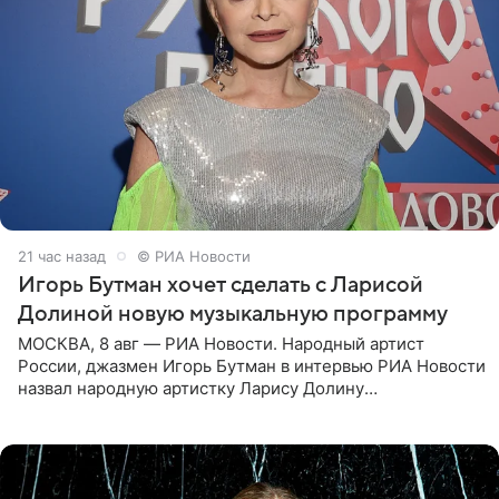
21 час назад
© РИА Новости
Игорь Бутман хочет сделать с Ларисой
Долиной новую музыкальную программу
МОСКВА, 8 авг — РИА Новости. Народный артист
России, джазмен Игорь Бутман в интервью РИА Новости
назвал народную артистку Ларису Долину
великолепной певицей и рассказал о желании сделать с
ней новую совместную