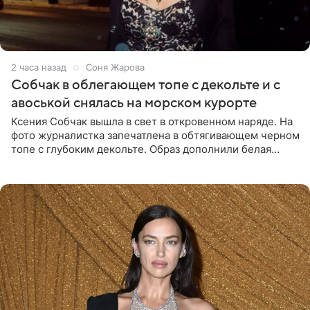
2 часа назад
Соня Жарова
Собчак в облегающем топе с декольте и с
авоськой снялась на морском курорте
Ксения Собчак вышла в свет в откровенном наряде. На
фото журналистка запечатлена в обтягивающем черном
топе с глубоким декольте. Образ дополнили белая
юбка-миди, вьетнамки на платформе и соломенная
шляпа.