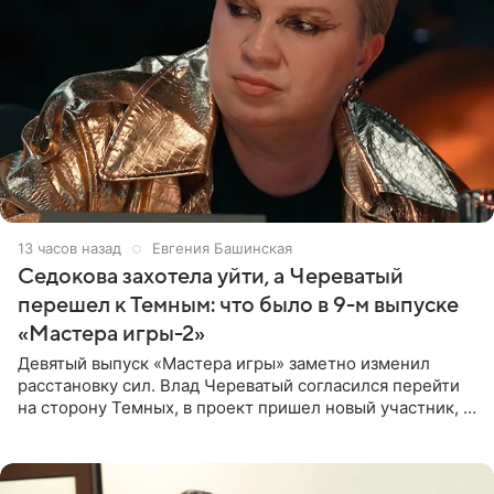
13 часов назад
Евгения Башинская
Седокова захотела уйти, а Череватый
перешел к Темным: что было в 9-м выпуске
«Мастера игры-2»
Девятый выпуск «Мастера игры» заметно изменил
расстановку сил. Влад Череватый согласился перейти
на сторону Темных, в проект пришел новый участник, а
Курбан Омаров и Анна Седокова оказались под таким
давлением.