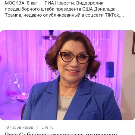
МОСКВА, 8 авг — РИА Новости. Видеоролик
предвыборного штаба президента США Дональда
Трампа, недавно опубликованный в соцсети TikTok,
остался без звуковой дорожки в виде песни August
(«Август») американской
19 часов назад
Life.ru
Роза Сябитова назвала главное условие