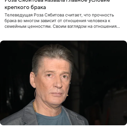
крепкого брака
Телеведущая Роза Сябитова считает, что прочность
брака во многом зависит от отношения человека к
семейным ценностям. Своим взглядом на отношения
телеведущая поделилась с корреспондентом Пятого
канала на