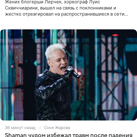
Жених блогерши Лерчек, хореограф Луис
Сквиччиарини, вышел на связь с поклонниками и
жестко отреагировал на распространившиеся в сети
слухи о смерти Валерии Чекалиной. «Это фейк! Я в
шоке, что такие люди
36 минут назад
Соня Жарова
Shaman чудом избежал травм после падения