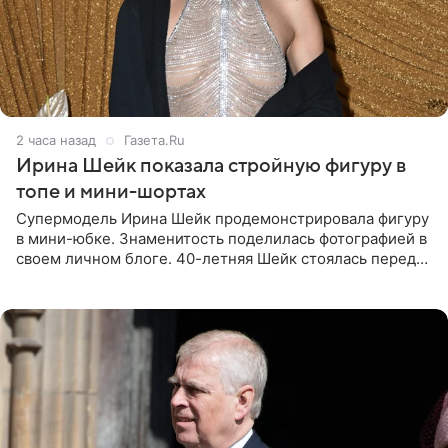
2 часа назад
Газета.Ru
Ирина Шейк показала стройную фигуру в
топе и мини-шортах
Супермодель Ирина Шейк продемонстрировала фигуру
в мини-юбке. Знаменитость поделилась фотографией в
своем личном блоге. 40-летняя Шейк стоялась перед
зеркалом в черном топе с кружевом, который
дополнила