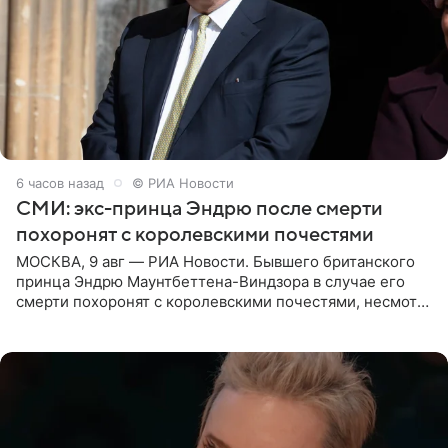
6 часов назад
© РИА Новости
СМИ: экс-принца Эндрю после смерти
похоронят с королевскими почестями
МОСКВА, 9 авг — РИА Новости. Бывшего британского
принца Эндрю Маунтбеттена-Виндзора в случае его
смерти похоронят с королевскими почестями, несмотря
на лишение всех титулов, сообщает Daily Mail со
ссылкой на