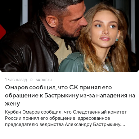
1 час назад
super.ru
Омаров сообщил, что СК принял его
обращение к Бастрыкину из-за нападения на
жену
Курбан Омаров сообщил, что Следственный комитет
России принял его обращение, адресованное
председателю ведомства Александру Бастрыкину.
Бизнесмен опубликовал ответ Информационного
центра СК в личном блоге. В