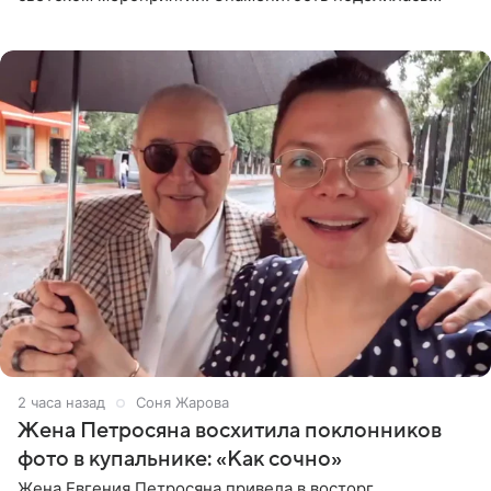
деталями личной встречи с герцогиней Сассекской,
пишет PageSix. По
2 часа назад
Соня Жарова
Жена Петросяна восхитила поклонников
фото в купальнике: «Как сочно»
Жена Евгения Петросяна привела в восторг