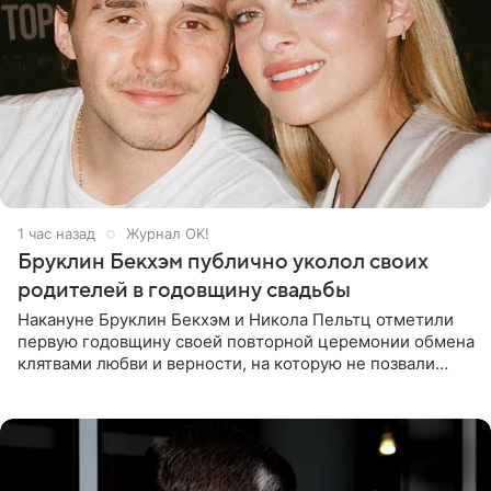
1 час назад
Журнал OK!
Бруклин Бекхэм публично уколол своих
родителей в годовщину свадьбы
Накануне Бруклин Бекхэм и Никола Пельтц отметили
первую годовщину своей повторной церемонии обмена
клятвами любви и верности, на которую не позвали
никого из клана Бекхэм. По словам инсайдеров, пара
считает это