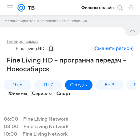
Фильмы онлайн
* транслируется московская сетка вещания
Телепрограмма
(
Сменить регион
)
Fine Living HD
Fine Living HD – программа передач –
Новосибирск
Чт, 6
Пт, 7
Сегодня
Вс, 9
Пн,
Фильмы
Сериалы
Спорт
06:00
Fine Living Network
08:00
Fine Living Network
10:00
Fine Living Network