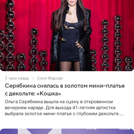
3 часа назад
Соня Жарова
Серябкина снялась в золотом мини-платье
с декольте: «Кошка»
Ольга Серябкина вышла на сцену в откровенном
вечернем наряде. Для выхода 41-летняя артистка
выбрала золотое мини-платье с глубоким декольте.
Дополнением к образу стали бежевые мюли. Стилисты
выпрямили волосы