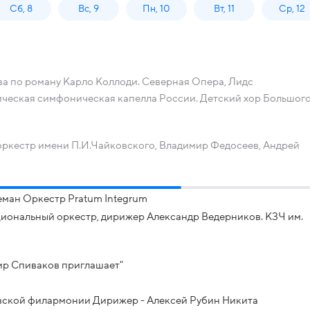
Сб, 8
Вс, 9
Пн, 10
Вт, 11
Ср, 12
а по роману Карло Коллоди. Северная Опера, Лидс
ическая симфоническая капелла России. Детский хор Большог
ркестр имени П.И.Чайковского, Владимир Федосеев, Андрей
еман Оркестр Pratum Integrum
иональный оркестр, дирижер Александр Ведерников. КЗЧ им.
ир Спиваков приглашает"
ской филармонии Дирижер - Алексей Рубин Никита