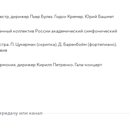
стр, дирижер Пьер Булез. Гидон Кремер. Юрий Башмет
женный коллектив России академический симфонический
ра. П. Цукерман (скрипка), Д. Баренбойм (фортепиано).
Авив
армония, дирижер Кирилл Петренко. Гала-концерт