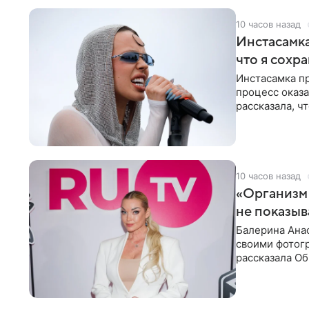
10 часов назад
Инстасамка
что я сохр
Инстасамка пр
процесс оказа
рассказала, ч
«ужасно
10 часов назад
«Организм 
не показыв
Балерина Анас
своими фотогр
рассказала О
что на