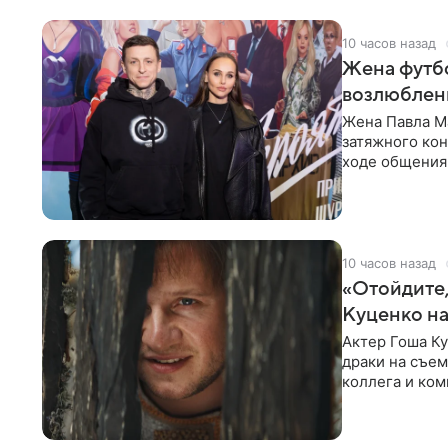
10 часов назад
Жена футбо
возлюбленн
Жена Павла Ма
затяжного ко
ходе общения 
раньше судил 
10 часов назад
«Отойдите,
Куценко на
Актер Гоша Ку
драки на съем
коллега и ком