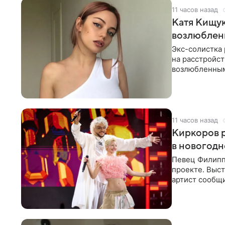
11 часов назад
Катя Кищук
возлюбле
Экс-солистка
на расстройст
возлюбленным
Дмитриев).
11 часов назад
Киркоров р
в новогодн
Певец Филипп
проекте. Выст
артист сообщи
Margo