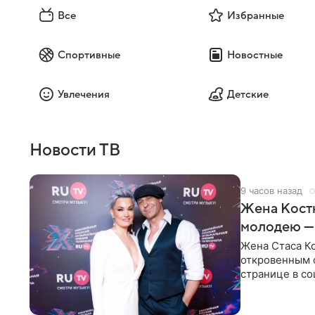
Все
Избранные
Спортивные
Новостные
Увлечения
Детские
Новости ТВ
9 часов назад
Жена Кост
молодею —
Жена Стаса К
откровенным 
странице в со
время отпуска