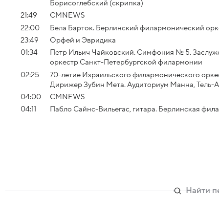
Борисоглебский (скрипка)
21:49
СМNEWS
22:00
Бела Барток. Берлинский филармонический орке
23:49
Орфей и Эвридика
01:34
Петр Ильич Чайковский. Симфония № 5. Заслу
оркестр Санкт-Петербургской филармонии
02:25
70-летие Израильского филармонического оркест
Дирижер Зубин Мета. Аудиториум Манна, Тель-
04:00
СМNEWS
04:11
Пабло Сайнс-Вильегас, гитара. Берлинская фил