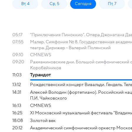
Вт, 4
Ср, 5
Сегодня
Пт, 7
05:17
"Приключения Пиноккио". Опера Джонатана Дав
07:55
Малер. Симфония № 8. Государственная академ
театра. Дирижер - Валерий Полянский
09:10
СМNEWS
09:20
Рахманиновские дни. Большой симфонический о
Коробейников
11:03
Турандот
13:12
Рождественский концерт Вивальди. Гендель. Тел
14:31
Алексей Володин (фортепиано). Российский нац
П.И. Чайковского
16:13
СМNEWS
16:25
XI Московский музыкальный фестиваль "Владим
18:08
Золотой век
20:12
Академический симфонический оркестр Москов