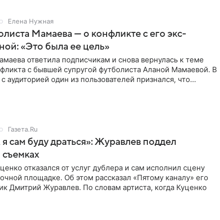
Елена Нужная
листа Мамаева — о конфликте с его экс-
ой: «Это была ее цель»
маева ответила подписчикам и снова вернулась к теме
нфликта с бывшей супругой футболиста Аланой Мамаевой. В
с аудиторией один из пользователей признался, что
о
Газета.Ru
 я сам буду драться»: Журавлев поддел
 съемках
ценко отказался от услуг дублера и сам исполнил сцену
очной площадке. Об этом рассказал «Пятому каналу» его
ик Дмитрий Журавлев. По словам артиста, когда Куценко