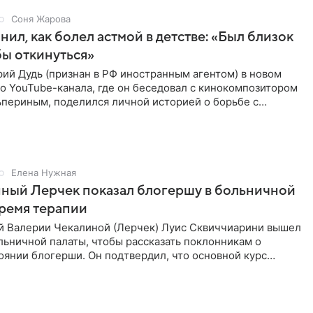
Соня Жарова
нил, как болел астмой в детстве: «Был близок
обы откинуться»
ий Дудь (признан в РФ иностранным агентом) в новом
о YouTube-канала, где он беседовал с кинокомпозитором
ьпериным, поделился личной историей о борьбе с
 астмой в
Елена Нужная
ный Лерчек показал блогершу в больничной
время терапии
 Валерии Чекалиной (Лерчек) Луис Сквиччиарини вышел
ольничной палаты, чтобы рассказать поклонникам о
янии блогерши. Он подтвердил, что основной курс
позади, но