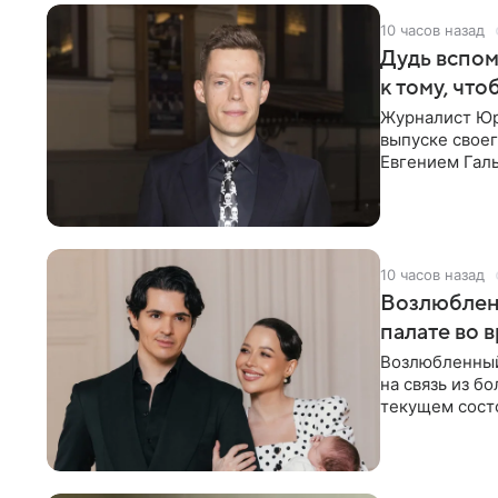
10 часов назад
Дудь вспом
к тому, чт
Журналист Юр
выпуске своег
Евгением Гал
бронхиальной
10 часов назад
Возлюблен
палате во 
Возлюбленный
на связь из б
текущем состо
химиотерапии 