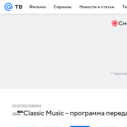
Фильмы
Сериалы
Новости и статьи
Те
См
* трансл
Телепрограмма
Classic Music – программа пере