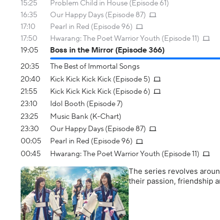
15:25
Problem Child in House (Episode 61)
16:35
Our Happy Days (Episode 87)
17:10
Pearl in Red (Episode 96)
17:50
Hwarang: The Poet Warrior Youth (Episode 11)
19:05
Boss in the Mirror (Episode 366)
20:35
The Best of Immortal Songs
20:40
Kick Kick Kick Kick (Episode 5)
21:55
Kick Kick Kick Kick (Episode 6)
23:10
Idol Booth (Episode 7)
23:25
Music Bank (K-Chart)
23:30
Our Happy Days (Episode 87)
00:05
Pearl in Red (Episode 96)
00:45
Hwarang: The Poet Warrior Youth (Episode 11)
The series revolves aroun
their passion, friendship a