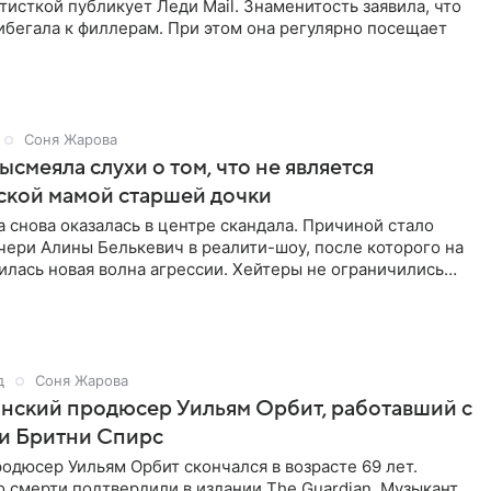
тисткой публикует Леди Mail. Знаменитость заявила, что
ибегала к филлерам. При этом она регулярно посещает
Соня Жарова
ысмеяла слухи о том, что не является
ской мамой старшей дочки
 снова оказалась в центре скандала. Причиной стало
чери Алины Белькевич в реалити-шоу, после которого на
лась новая волна агрессии. Хейтеры не ограничились
д
Соня Жарова
нский продюсер Уильям Орбит, работавший с
и Бритни Спирс
одюсер Уильям Орбит скончался в возрасте 69 лет.
смерти подтвердили в издании The Guardian. Музыкант,