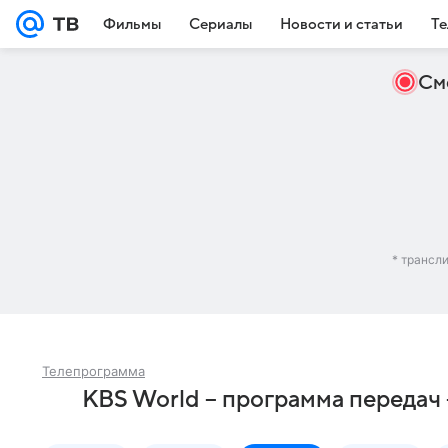
Фильмы
Сериалы
Новости и статьи
Те
См
* трансл
Телепрограмма
KBS World – программа передач