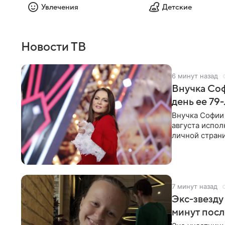
Увлечения
Детские
Новости ТВ
6 минут назад
Внучка Соф
день ее 79
Внучка Софии 
августа испол
личной стран
На снимке
7 минут назад
Экс‑звезду
минут пос