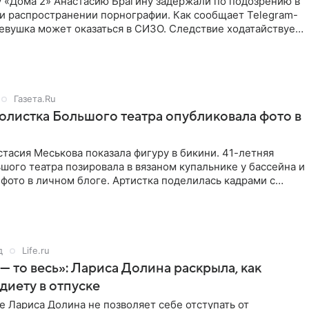
у «Дома 2» Анастасию Брагину задержали по подозрению в
и распространении порнографии. Как сообщает Telegram-
евушка может оказаться в СИЗО. Следствие ходатайствует
Газета.Ru
солистка Большого театра опубликовала фото в
тасия Меськова показала фигуру в бикини. 41-летняя
шого театра позировала в вязаном купальнике у бассейна и
фото в личном блоге. Артистка поделилась кадрами с
д
Life.ru
 — то весь»: Лариса Долина раскрыла, как
диету в отпуске
е Лариса Долина не позволяет себе отступать от