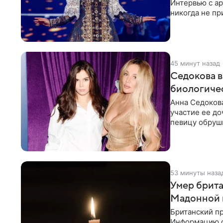
Интервью с ар
никогда не пр
45 минут назад
Седокова в
биологиче
Анна Седокова
участие ее до
певицу обруши
привычной
53 минуты наза
Умер брита
Мадонной 
Британский пр
Информацию о 