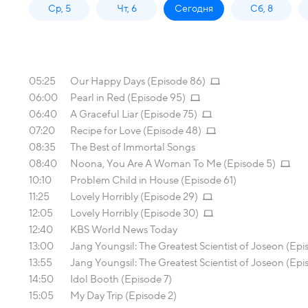
Ср, 5
Чт, 6
Сегодня
Сб, 8
05:25
Our Happy Days (Episode 86)
06:00
Pearl in Red (Episode 95)
06:40
A Graceful Liar (Episode 75)
07:20
Recipe for Love (Episode 48)
08:35
The Best of Immortal Songs
08:40
Noona, You Are A Woman To Me (Episode 5)
10:10
Problem Child in House (Episode 61)
11:25
Lovely Horribly (Episode 29)
12:05
Lovely Horribly (Episode 30)
12:40
KBS World News Today
13:00
Jang Youngsil: The Greatest Scientist of Joseon (Epi
13:55
Jang Youngsil: The Greatest Scientist of Joseon (Epi
14:50
Idol Booth (Episode 7)
15:05
My Day Trip (Episode 2)