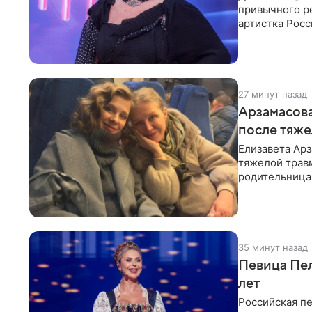
привычного ре
артистка Росс
отдыхе, когда
27 минут назад
Арзамасова
после тяже
Елизавета Арз
тяжелой трав
родительница
Арзамасова п
35 минут назад
Певица Пел
лет
Российская п