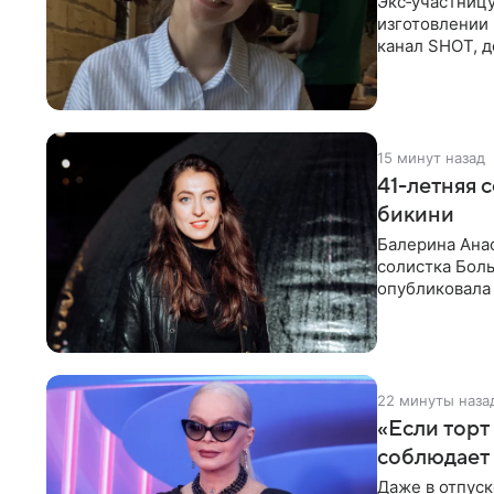
Экс‑участниц
изготовлении 
канал SHOT, д
об
15 минут назад
41-летняя 
бикини
Балерина Анас
солистка Боль
опубликовала 
отдыха за
22 минуты наза
«Если торт
соблюдает 
Даже в отпуск