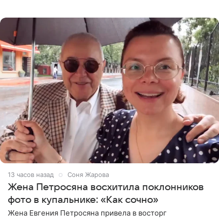
деталями личной встречи с герцогиней Сассекской,
пишет PageSix. По
13 часов назад
Соня Жарова
Жена Петросяна восхитила поклонников
фото в купальнике: «Как сочно»
Жена Евгения Петросяна привела в восторг