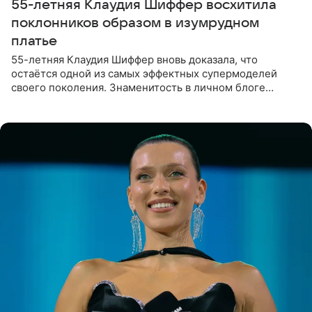
55-летняя Клаудия Шиффер восхитила
поклонников образом в изумрудном
платье
55-летняя Клаудия Шиффер вновь доказала, что
остаётся одной из самых эффектных супермоделей
своего поколения. Знаменитость в личном блоге
поделилась фотографиями с недавней свадьбы, где
появилась в роли гостьи,