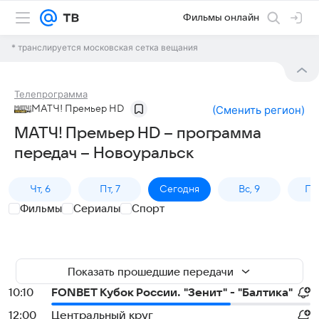
Фильмы онлайн
* транслируется московская сетка вещания
Телепрограмма
МАТЧ! Премьер HD
(
Сменить регион
)
МАТЧ! Премьер HD – программа
передач – Новоуральск
Чт, 6
Пт, 7
Сегодня
Вс, 9
Пн,
Фильмы
Сериалы
Спорт
Показать прошедшие передачи
10:10
FONBET Кубок России. "Зенит" - "Балтика"
12:00
Центральный круг