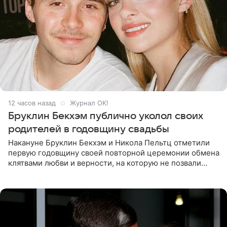
12 часов назад
Журнал OK!
Бруклин Бекхэм публично уколол своих
родителей в годовщину свадьбы
Накануне Бруклин Бекхэм и Никола Пельтц отметили
первую годовщину своей повторной церемонии обмена
клятвами любви и верности, на которую не позвали
никого из клана Бекхэм. По словам инсайдеров, пара
считает это