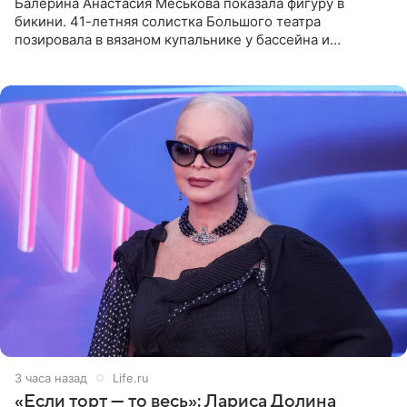
Балерина Анастасия Меськова показала фигуру в
бикини. 41-летняя солистка Большого театра
позировала в вязаном купальнике у бассейна и
опубликовала фото в личном блоге. Артистка
поделилась кадрами с отдыха за
3 часа назад
Life.ru
«Если торт — то весь»: Лариса Долина