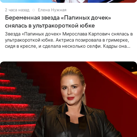
2 часа назад
Елена Нужная
Беременная звезда «Папиных дочек»
снялась в ультракороткой юбке
Звезда «Папиных дочек» Мирослава Карпович снялась в
ультракороткой юбке. Актриса позировала в гримерке,
сидя в кресле, и сделала несколько селфи. Кадры она
опубликовала на личной странице в социальной сети.