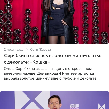
2 часа назад
Соня Жарова
Серябкина снялась в золотом мини-платье
с декольте: «Кошка»
Ольга Серябкина вышла на сцену в откровенном
вечернем наряде. Для выхода 41-летняя артистка
выбрала золотое мини-платье с глубоким декольте.
Дополнением к образу стали бежевые мюли. Стилисты
выпрямили волосы