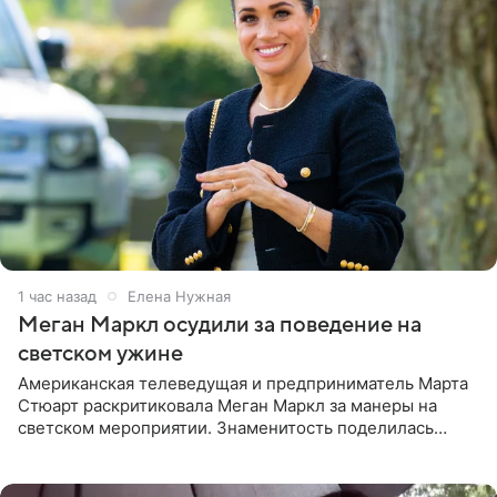
1 час назад
Елена Нужная
Меган Маркл осудили за поведение на
светском ужине
Американская телеведущая и предприниматель Марта
Стюарт раскритиковала Меган Маркл за манеры на
светском мероприятии. Знаменитость поделилась
деталями личной встречи с герцогиней Сассекской,
пишет PageSix. По