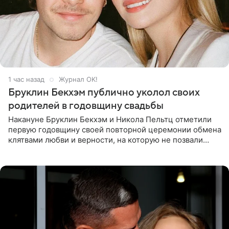
1 час назад
Журнал OK!
Бруклин Бекхэм публично уколол своих
родителей в годовщину свадьбы
Накануне Бруклин Бекхэм и Никола Пельтц отметили
первую годовщину своей повторной церемонии обмена
клятвами любви и верности, на которую не позвали
никого из клана Бекхэм. По словам инсайдеров, пара
считает это