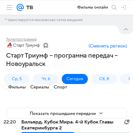
Фильмы онлайн
* транслируется московская сетка вещания
Телепрограмма
Старт Триумф
(
Сменить регион
)
Старт Триумф – программа передач –
Новоуральск
Ср, 5
Чт, 6
Сегодня
Сб, 8
Вс
Фильмы
Сериалы
Спорт
Показать прошедшие передачи
22:20
Бильярд. Кубок Мира. 4-й Кубок Главы
Екатеринбурга 2