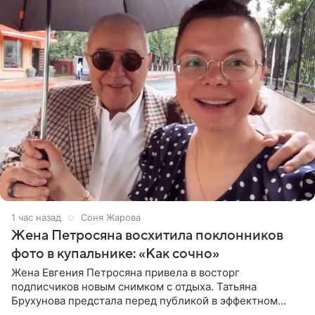
1 час назад
Соня Жарова
Жена Петросяна восхитила поклонников
фото в купальнике: «Как сочно»
Жена Евгения Петросяна привела в восторг
подписчиков новым снимком с отдыха. Татьяна
Брухунова предстала перед публикой в эффектном
черно-сиреневом монокини, позируя прямо в бассейне.