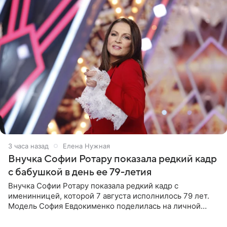
3 часа назад
Елена Нужная
Внучка Софии Ротару показала редкий кадр
с бабушкой в день ее 79-летия
Внучка Софии Ротару показала редкий кадр с
именинницей, которой 7 августа исполнилось 79 лет.
Модель София Евдокименко поделилась на личной
странице в социальной сети фотографией знаменитой
бабушки. На снимке