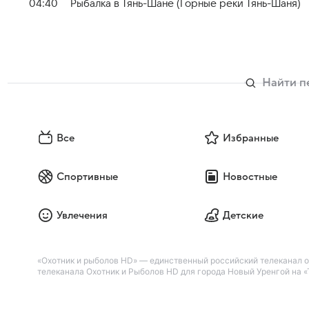
04:40
Рыбалка в Тянь-Шане (Горные реки Тянь-Шаня)
Все
Избранные
Спортивные
Новостные
Увлечения
Детские
«Охотник и рыболов HD» — единственный российский телеканал 
телеканала Охотник и Рыболов HD для города Новый Уренгой на «Т