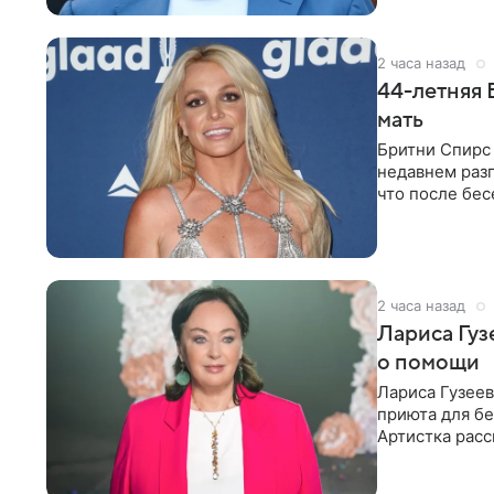
2 часа назад
44-летняя 
мать
Бритни Спирс 
недавнем разг
что после бе
артистки
2 часа назад
Лариса Гу
о помощи
Лариса Гузее
приюта для бе
Артистка расс
животных к