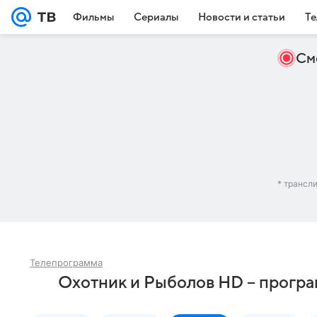
Фильмы
Сериалы
Новости и статьи
Те
См
* трансл
Телепрограмма
Охотник и Рыболов HD – програ