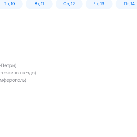
Пн, 10
Вт, 11
Ср, 12
Чт, 13
Пт, 14
-Петри)
точкино гнездо)
имферополь)