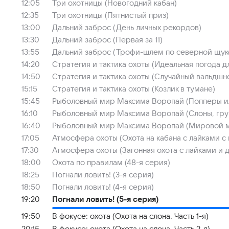
12:05
Три охотницы (Новогодний кабан)
12:35
Три охотницы (Пятнистый приз)
13:00
Дальний заброс (День личных рекордов)
13:30
Дальний заброс (Первая за 11)
13:55
Дальний заброс (Трофи-шлем по северной щук
14:20
Стратегия и тактика охоты (Идеальная погода д
14:50
Стратегия и тактика охоты (Случайный вальдшн
15:15
Стратегия и тактика охоты (Козлик в тумане)
15:45
Рыболовный мир Максима Воропай (Попперы ил
16:10
Рыболовный мир Максима Воропай (Слоны, гру
16:40
Рыболовный мир Максима Воропай (Мировой м
17:05
Атмосфера охоты (Охота на кабана с лайками с
17:30
Атмосфера охоты (Загонная охота с лайками и 
18:00
Охота по правилам (48-я серия)
18:25
Погнали ловить! (3-я серия)
18:50
Погнали ловить! (4-я серия)
19:20
Погнали ловить! (5-я серия)
19:50
В фокусе: охота (Охота на слона. Часть 1-я)