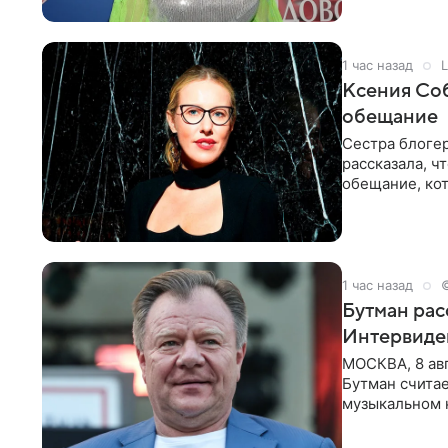
1 час назад
L
Ксения Соб
обещание
Сестра блогер
рассказала, ч
обещание, кот
заявила в
1 час назад
Бутман рас
Интервиде
МОСКВА, 8 ав
Бутман счита
музыкальном 
певица Варвар