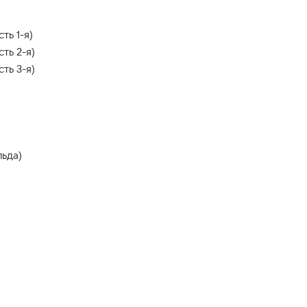
ть 1-я)
ть 2-я)
ть 3-я)
льда)