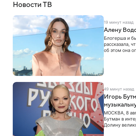
Новости ТВ
19 минут назад
Алену Вод
Блогерша и б
рассказала, ч
об этом она о
время отдыха
49 минут назад
Игорь Бутм
музыкальн
МОСКВА, 8 ав
Бутман в инт
Долину велико
новую совмес