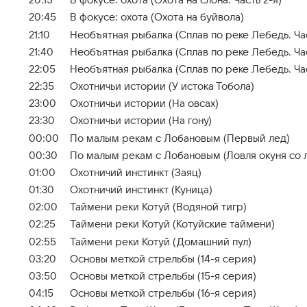
20:15
В фокусе: охота (Охота на слона. Часть 2-я)
20:45
В фокусе: охота (Охота на буйвола)
21:10
Необъятная рыбалка (Сплав по реке Лебедь. Час
21:40
Необъятная рыбалка (Сплав по реке Лебедь. Час
22:05
Необъятная рыбалка (Сплав по реке Лебедь. Час
22:35
Охотничьи истории (У истока Тобола)
23:00
Охотничьи истории (На овсах)
23:30
Охотничьи истории (На гону)
00:00
По малым рекам с Лобановым (Первый лед)
00:30
По малым рекам с Лобановым (Ловля окуня со 
01:00
Охотничий инстинкт (Заяц)
01:30
Охотничий инстинкт (Куница)
02:00
Таймени реки Котуй (Водяной тигр)
02:25
Таймени реки Котуй (Котуйские таймени)
02:55
Таймени реки Котуй (Домашний пул)
03:20
Основы меткой стрельбы (14-я серия)
03:50
Основы меткой стрельбы (15-я серия)
04:15
Основы меткой стрельбы (16-я серия)