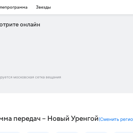
лепрограмма
Звезды
отрите онлайн
ируется московская сетка вещания
мма передач – Новый Уренгой
(
Сменить реги