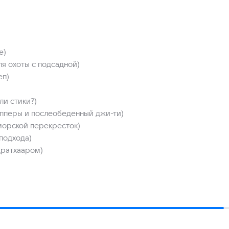
е)
ля охоты с подсадной)
еп)
и стики?)
пперы и послеобеденный джи-ти)
орской перекресток)
 подхода)
дратхааром)