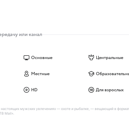
Основные
Центральные
Местные
Образовательн
HD
Для взрослых
о настоящих мужских увлечениях — охоте и рыбалке, — вещающий в форма
В Mail».