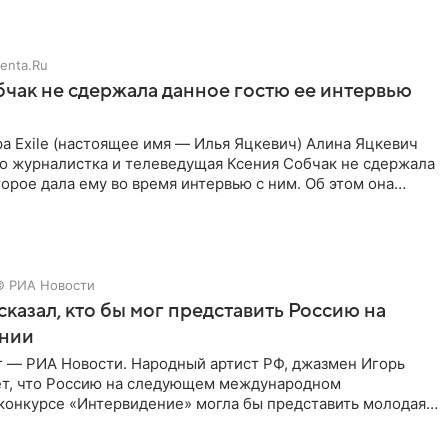
enta.Ru
чак не сдержала данное гостю ее интервью
а Exile (настоящее имя — Илья Яцкевич) Алина Яцкевич
то журналистка и телеведущая Ксения Собчак не сдержала
орое дала ему во время интервью с ним. Об этом она
© РИА Новости
сказал, кто бы мог представить Россию на
нии
г — РИА Новости. Народный артист РФ, джазмен Игорь
ет, что Россию на следующем международном
конкурсе «Интервидение» могла бы представить молодая
а Убель, так