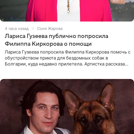
4 часа назад
Соня Жарова
Лариса Гузеева публично попросила
Филиппа Киркорова о помощи
Лариса Гузеева попросила Филиппа Киркорова помочь с
обустройством приюта для бездомных собак в
Болгарии, куда недавно прилетела. Артистка рассказала
о местных волонтерах, которые временно забирают
животных к