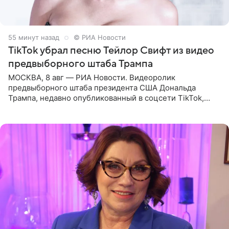
55 минут назад
© РИА Новости
TikTok убрал песню Тейлор Свифт из видео
предвыборного штаба Трампа
МОСКВА, 8 авг — РИА Новости. Видеоролик
предвыборного штаба президента США Дональда
Трампа, недавно опубликованный в соцсети TikTok,
остался без звуковой дорожки в виде песни August
(«Август») американской