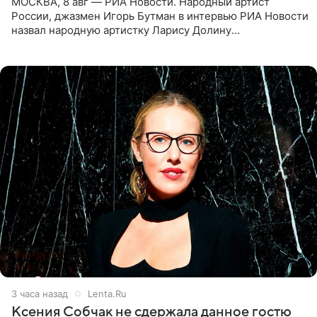
МОСКВА, 8 авг — РИА Новости. Народный артист
России, джазмен Игорь Бутман в интервью РИА Новости
назвал народную артистку Ларису Долину
великолепной певицей и рассказал о желании сделать с
ней новую совместную
3 часа назад
Lenta.Ru
Ксения Собчак не сдержала данное гостю