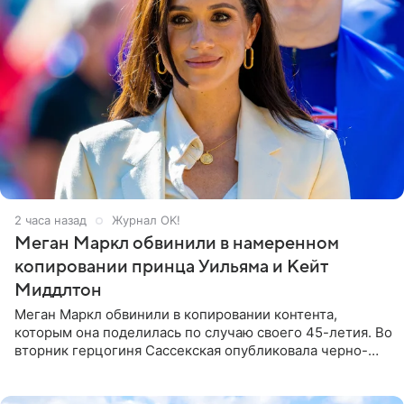
2 часа назад
Журнал OK!
Меган Маркл обвинили в намеренном
копировании принца Уильяма и Кейт
Миддлтон
Меган Маркл обвинили в копировании контента,
которым она поделилась по случаю своего 45-летия. Во
вторник герцогиня Сассекская опубликовала черно-
белую фотографию, на которой она прыгает в бассейн с
воздушными