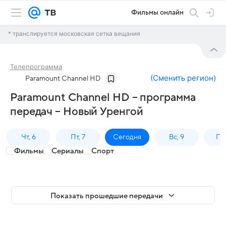
Фильмы онлайн
* транслируется московская сетка вещания
Телепрограмма
(
Сменить регион
)
Paramount Channel HD
Paramount Channel HD – программа
передач – Новый Уренгой
Чт, 6
Пт, 7
Сегодня
Вс, 9
Пн,
Фильмы
Сериалы
Спорт
Показать прошедшие передачи