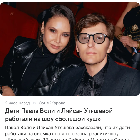
2 часа назад
Соня Жарова
Дети Павла Воли и Ляйсан Утяшевой
работали на шоу «Большой куш»
Павел Воля и Ляйсан Утяшева рассказали, что их дети
работали на съемках нового сезона реалити-шоу
«Большой куш». 13-летние Роберт и 11-летняя София