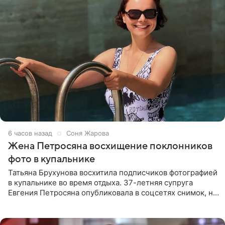
6 часов назад
Соня Жарова
Жена Петросяна восхищение поклонников
фото в купальнике
Татьяна Брухунова восхитила подписчиков фотографией
в купальнике во время отдыха. 37-летняя супруга
Евгения Петросяна опубликовала в соцсетях снимок, на
котором позирует у бассейна в белоснежном монокини
с