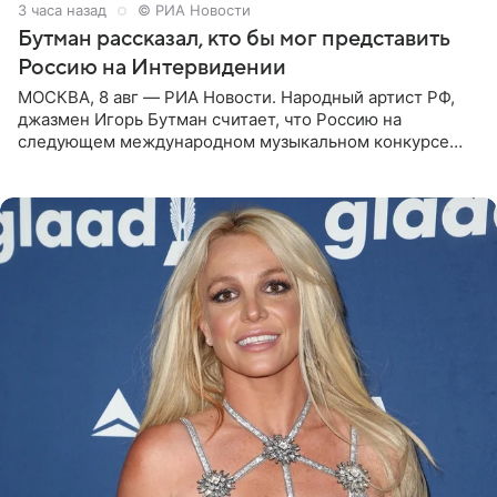
3 часа назад
© РИА Новости
Бутман рассказал, кто бы мог представить
Россию на Интервидении
МОСКВА, 8 авг — РИА Новости. Народный артист РФ,
джазмен Игорь Бутман считает, что Россию на
следующем международном музыкальном конкурсе
«Интервидение» могла бы представить молодая певица
Варвара Убель, так