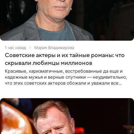
1 час назад
Мария Владимирова
Советские актеры и их тайные романы: что
скрывали любимцы миллионов
Красивые, харизматичные, востребованные да еще и
надежные мужья и верные спутники — неудивительно,
что этих советских актеров обожали и уважали все
женщины большой страны, и наверняка не раз ставили
их в