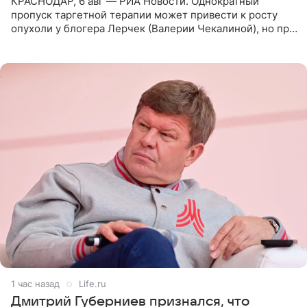
КРАСНОДАР, 6 авг — РИА Новости. Однократный
пропуск таргетной терапии может привести к росту
опухоли у блогера Лерчек (Валерии Чекалиной), но при
оперативном возобновлении лечения ущерб здоровью
не критичен,
1 час назад
Life.ru
Дмитрий Губерниев признался, что