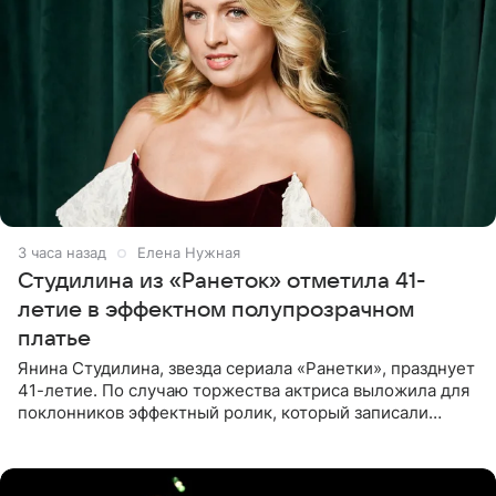
3 часа назад
Елена Нужная
Студилина из «Ранеток» отметила 41-
летие в эффектном полупрозрачном
платье
Янина Студилина, звезда сериала «Ранетки», празднует
41-летие. По случаю торжества актриса выложила для
поклонников эффектный ролик, который записали
прошлой ночью. В кадре артистка предстала в
вечернем