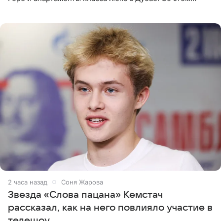
сообщает Telegram-канал «Звездач» в рубрике «По
домам». По
2 часа назад
Соня Жарова
Звезда «Слова пацана» Кемстач
рассказал, как на него повлияло участие в
телешоу