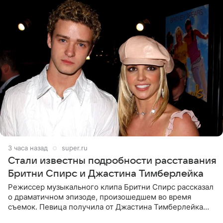
3 часа назад
super.ru
Стали известны подробности расставания
Бритни Спирс и Джастина Тимберлейка
Режиссер музыкального клипа Бритни Спирс рассказал
о драматичном эпизоде, произошедшем во время
съемок. Певица получила от Джастина Тимберлейка
сообщение о расставании прямо на площадке. По