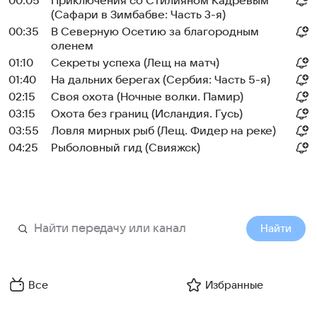
00:05
Приключения со Стилияном Кадревым
(Сафари в Зимбабве: Часть 3-я)
00:35
В Северную Осетию за благородным
оленем
01:10
Секреты успеха (Лещ на матч)
01:40
На дальних берегах (Сербия: Часть 5-я)
02:15
Своя охота (Ночные волки. Памир)
03:15
Охота без границ (Исландия. Гусь)
03:55
Ловля мирных рыб (Лещ. Фидер на реке)
04:25
Рыболовный гид (Свияжск)
Найти
Все
Избранные