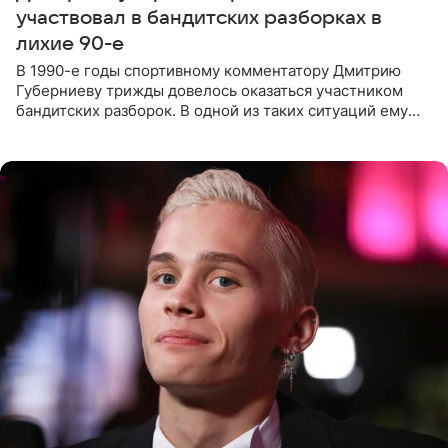
участвовал в бандитских разборках в
лихие 90-е
В 1990-е годы спортивному комментатору Дмитрию
Губерниеву трижды довелось оказаться участником
бандитских разборок. В одной из таких ситуаций ему
выдали тяжелый предмет и приказали вступить в драку,
однако он