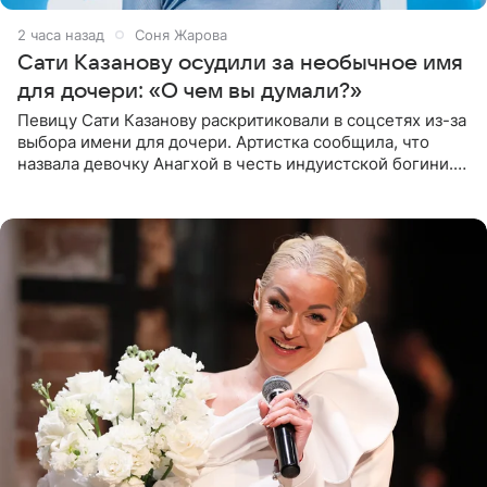
2 часа назад
Соня Жарова
Сати Казанову осудили за необычное имя
для дочери: «О чем вы думали?»
Певицу Сати Казанову раскритиковали в соцсетях из-за
выбора имени для дочери. Артистка сообщила, что
назвала девочку Анагхой в честь индуистской богини.
При этом исполнительница скрывала это имя от
поклонников