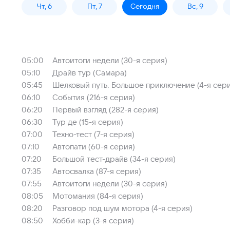
Чт, 6
Пт, 7
Сегодня
Вс, 9
05:00
Автоитоги недели (30-я серия)
05:10
Драйв тур (Самара)
05:45
Шелковый путь. Большое приключение (4-я сер
06:10
События (216-я серия)
06:20
Первый взгляд (282-я серия)
06:30
Тур де (15-я серия)
07:00
Техно-тест (7-я серия)
07:10
Автопати (60-я серия)
07:20
Большой тест-драйв (34-я серия)
07:35
Автосвалка (87-я серия)
07:55
Автоитоги недели (30-я серия)
08:05
Мотомания (84-я серия)
08:20
Разговор под шум мотора (4-я серия)
08:50
Хобби-кар (3-я серия)