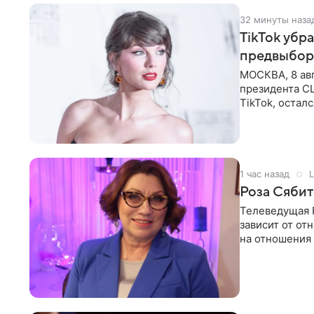
32 минуты наза
TikTok убр
предвыбор
МОСКВА, 8 ав
президента С
TikTok, остал
американской
1 час назад
L
Роза Сябит
Телеведущая Р
зависит от о
на отношения
канала на