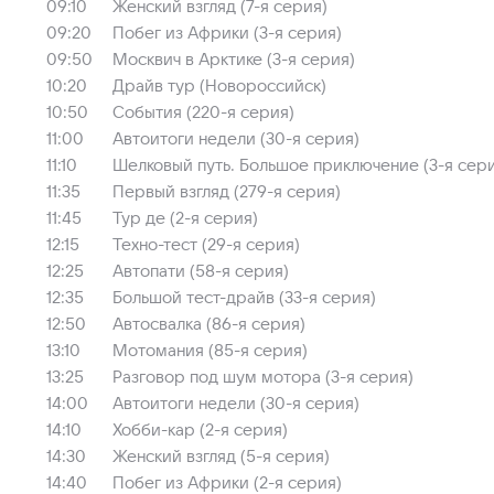
09:10
Женский взгляд (7-я серия)
09:20
Побег из Африки (3-я серия)
09:50
Москвич в Арктике (3-я серия)
10:20
Драйв тур (Новороссийск)
10:50
События (220-я серия)
11:00
Автоитоги недели (30-я серия)
11:10
Шелковый путь. Большое приключение (3-я сер
11:35
Первый взгляд (279-я серия)
11:45
Тур де (2-я серия)
12:15
Техно-тест (29-я серия)
12:25
Автопати (58-я серия)
12:35
Большой тест-драйв (33-я серия)
12:50
Автосвалка (86-я серия)
13:10
Мотомания (85-я серия)
13:25
Разговор под шум мотора (3-я серия)
14:00
Автоитоги недели (30-я серия)
14:10
Хобби-кар (2-я серия)
14:30
Женский взгляд (5-я серия)
14:40
Побег из Африки (2-я серия)