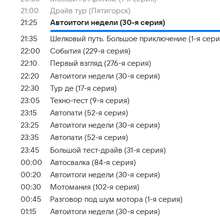
21:00
Драйв тур (Пятигорск)
21:25
Автоитоги недели (30-я серия)
21:35
Шелковый путь. Большое приключение (1-я сери
22:00
События (229-я серия)
22:10
Первый взгляд (276-я серия)
22:20
Автоитоги недели (30-я серия)
22:30
Тур де (17-я серия)
23:05
Техно-тест (9-я серия)
23:15
Автопати (52-я серия)
23:25
Автоитоги недели (30-я серия)
23:35
Автопати (52-я серия)
23:45
Большой тест-драйв (31-я серия)
00:00
Автосвалка (84-я серия)
00:20
Автоитоги недели (30-я серия)
00:30
Мотомания (102-я серия)
00:45
Разговор под шум мотора (1-я серия)
01:15
Автоитоги недели (30-я серия)