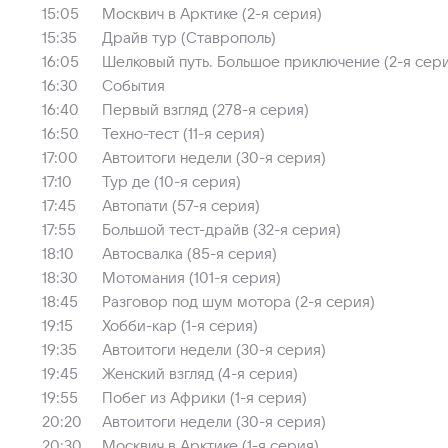
15:05
Москвич в Арктике (2-я серия)
15:35
Драйв тур (Ставрополь)
16:05
Шелковый путь. Большое приключение (2-я сер
16:30
События
16:40
Первый взгляд (278-я серия)
16:50
Техно-тест (11-я серия)
17:00
Автоитоги недели (30-я серия)
17:10
Тур де (10-я серия)
17:45
Автопати (57-я серия)
17:55
Большой тест-драйв (32-я серия)
18:10
Автосвалка (85-я серия)
18:30
Мотомания (101-я серия)
18:45
Разговор под шум мотора (2-я серия)
19:15
Хобби-кар (1-я серия)
19:35
Автоитоги недели (30-я серия)
19:45
Женский взгляд (4-я серия)
19:55
Побег из Африки (1-я серия)
20:20
Автоитоги недели (30-я серия)
20:30
Москвич в Арктике (1-я серия)