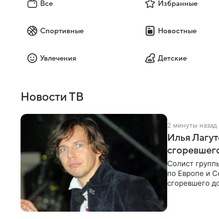
Все
Избранные
Спортивные
Новостные
Увлечения
Детские
Новости ТВ
2 минуты назад
Илья Лагут
сгоревшег
Солист групп
по Европе и 
сгоревшего до
Shot. В рамка