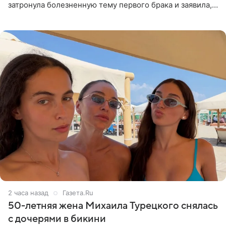
затронула болезненную тему первого брака и заявила,
что чужие судьбы — не ее зона ответственности. От
Валентина
2 часа назад
Газета.Ru
50-летняя жена Михаила Турецкого снялась
с дочерями в бикини