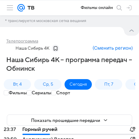
Фильмы онлайн
* транслируется московская сетка вещания
Телепрограмма
(
Сменить регион
)
Наша Сибирь 4К
Наша Сибирь 4К – программа передач –
Обнинск
Вт, 4
Ср, 5
Сегодня
Пт, 7
Сб
Фильмы
Сериалы
Спорт
Показать прошедшие передачи
23:37
Горный ручей