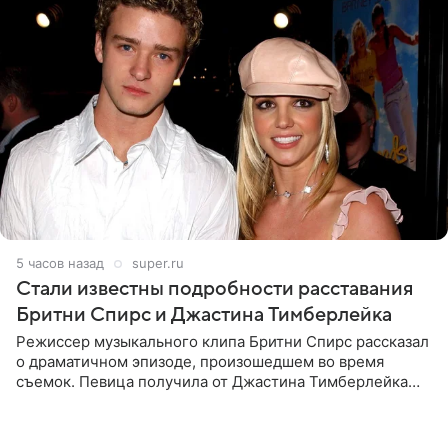
5 часов назад
super.ru
Стали известны подробности расставания
Бритни Спирс и Джастина Тимберлейка
Режиссер музыкального клипа Бритни Спирс рассказал
о драматичном эпизоде, произошедшем во время
съемок. Певица получила от Джастина Тимберлейка
сообщение о расставании прямо на площадке. По
словам постановщика,