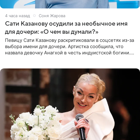
4 часа назад
Соня Жарова
Сати Казанову осудили за необычное имя
для дочери: «О чем вы думали?»
Певицу Сати Казанову раскритиковали в соцсетях из-за
выбора имени для дочери. Артистка сообщила, что
назвала девочку Анагхой в честь индуистской богини.
При этом исполнительница скрывала это имя от
поклонников