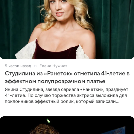
5 часов назад
Елена Нужная
Студилина из «Ранеток» отметила 41-летие в
эффектном полупрозрачном платье
Янина Студилина, звезда сериала «Ранетки», празднует
41-летие. По случаю торжества актриса выложила для
поклонников эффектный ролик, который записали
прошлой ночью. В кадре артистка предстала в
вечернем