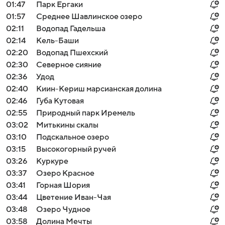
01:47
Парк Ергаки
01:57
Среднее Шавлинское озеро
02:11
Водопад Гадельша
02:14
Кель-Баши
02:20
Водопад Пшехский
02:30
Северное сияние
02:36
Удод
02:40
Киин-Кериш марсианская долина
02:46
Губа Кутовая
02:55
Природный парк Иремель
03:02
Митькины скалы
03:10
Подскальное озеро
03:15
Высокогорный ручей
03:26
Куркуре
03:37
Озеро Красное
03:41
Горная Шория
03:44
Цветение Иван-Чая
03:48
Озеро Чудное
03:58
Долина Мечты