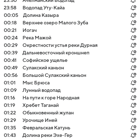
23:50
Ачелманский Водопад
23:58
Водопад Уту-Кайа
00:05
Долина Казыра
00:18
Верхнее озеро Малого Зуба
00:21
Иогач
00:24
Река Мажой
00:29
Окрестности устья реки Дурная
00:39
Дальневосточный кроншнеп
00:41
Софийское ущелье
00:49
Сулакский каньон
00:56
Большой Сулакский каньон
01:01
Мыс Брюса
01:09
Лунный водопад
01:16
На пути к горе Народная
01:19
Хребет Таганай
01:22
Обыкновенный жулан
01:29
Урочище Иней
01:35
Февральская Катунь
01:43
Долина реки Эхе-Гер