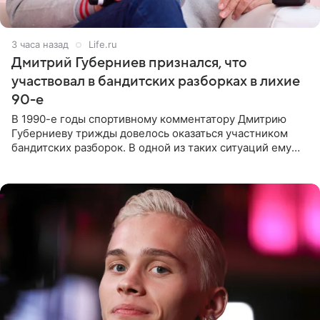
3 часа назад
Life.ru
Дмитрий Губерниев признался, что
участвовал в бандитских разборках в лихие
90-е
В 1990-е годы спортивному комментатору Дмитрию
Губерниеву трижды довелось оказаться участником
бандитских разборок. В одной из таких ситуаций ему
выдали тяжелый предмет и приказали вступить в драку,
однако он