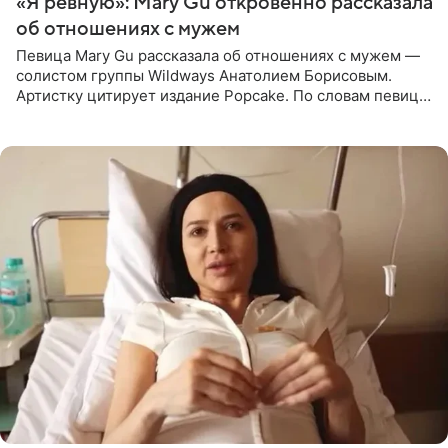
«Я ревную»: Mary Gu откровенно рассказала
об отношениях с мужем
Певица Mary Gu рассказала об отношениях с мужем —
солистом группы Wildways Анатолием Борисовым.
Артистку цитирует издание Popcake. По словам певицы,
залог любви — это принять недостатки другого
человека. Также