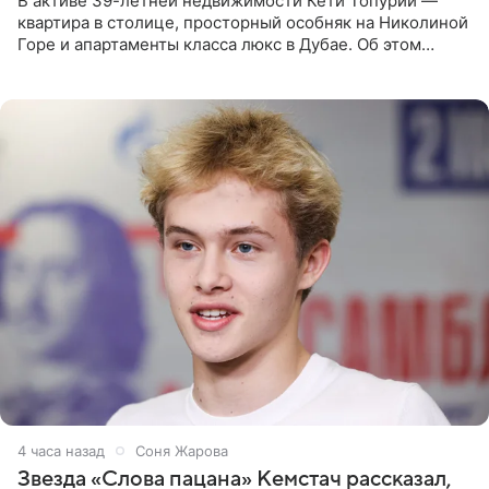
В активе 39-летней недвижимости Кети Топурии —
квартира в столице, просторный особняк на Николиной
Горе и апартаменты класса люкс в Дубае. Об этом
сообщает Telegram-канал «Звездач» в рубрике «По
домам». По
4 часа назад
Соня Жарова
Звезда «Слова пацана» Кемстач рассказал,