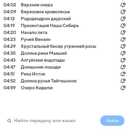
04:02
Верхние озера
04:09
Березовое криволесье
04:12
Рододендрон даурский
04:19
Презентация Наша Сибирь
04:20
Начало лета
04:23
Ручей Вензин
04:29
Хрустальный бисер утренней росы
04:35
Долина реки Маашей
04:43
Алгуйские водопады
04:47
Домашние лошади
04:51
Река Исток
04:52
Долина ручья Тайгишонок
04:59
Озеро Киделю
Найти