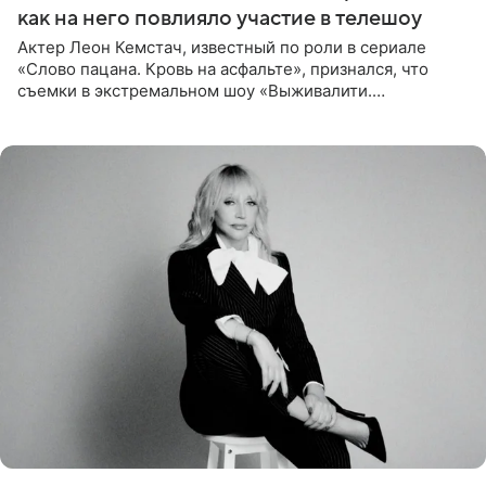
как на него повлияло участие в телешоу
Актер Леон Кемстач, известный по роли в сериале
«Слово пацана. Кровь на асфальте», признался, что
съемки в экстремальном шоу «Выживалити.
Наследники» кардинально повлияли на его образ жизни.
Подробностями он