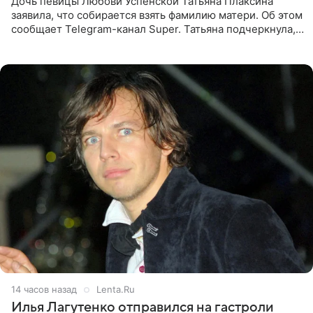
Дочь певицы Любови Успенской Татьяна Плаксина
заявила, что собирается взять фамилию матери. Об этом
сообщает Telegram-канал Super. Татьяна подчеркнула,
что приняла решение о смене фамилии, поскольку
именно от
14 часов назад
Lenta.Ru
Илья Лагутенко отправился на гастроли