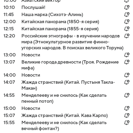
10:00
Азиатский вектор
10:10
Послушай!
11:45
Наша марка (Сихотэ-Алинь)
12:00
Китайская панорама (1850-я серия)
12:15
Китайская панорама (1855-я серия)
12:20
Российские этнографы - в изучении народов
мира (Этнокультурное развитие финно-
угорских народов. В поисках великого Торума)
13:00
Новости
13:07
Великие города древности (Троя. Рождение
мифа)
14:00
Новости
14:07
Жажда странствий (Китай. Пустыня Такла-
Макан)
14:55
Менделееву и не снилось (Как сделать
пенный потоп)
15:00
Новости
15:07
Жажда странствий (Китай. Кава Карпо)
15:55
Менделееву и не снилось (Как сделать
вечный фонтан?)