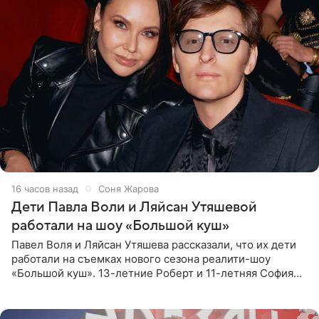
16 часов назад
Соня Жарова
Дети Павла Воли и Ляйсан Утяшевой
работали на шоу «Большой куш»
Павел Воля и Ляйсан Утяшева рассказали, что их дети
работали на съемках нового сезона реалити-шоу
«Большой куш». 13-летние Роберт и 11-летняя София
отправились вместе с родителями в Таиланд и успели
поработать