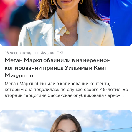
16 часов назад
Журнал OK!
Меган Маркл обвинили в намеренном
копировании принца Уильяма и Кейт
Миддлтон
Меган Маркл обвинили в копировании контента,
которым она поделилась по случаю своего 45-летия. Во
вторник герцогиня Сассекская опубликовала черно-
белую фотографию, на которой она прыгает в бассейн с
воздушными