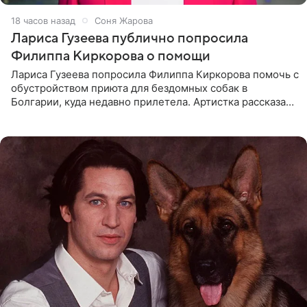
18 часов назад
Соня Жарова
Лариса Гузеева публично попросила
Филиппа Киркорова о помощи
Лариса Гузеева попросила Филиппа Киркорова помочь с
обустройством приюта для бездомных собак в
Болгарии, куда недавно прилетела. Артистка рассказала
о местных волонтерах, которые временно забирают
животных к