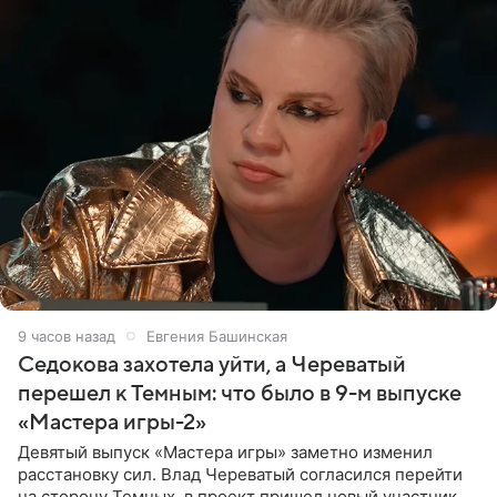
9 часов назад
Евгения Башинская
Седокова захотела уйти, а Череватый
перешел к Темным: что было в 9-м выпуске
«Мастера игры-2»
Девятый выпуск «Мастера игры» заметно изменил
расстановку сил. Влад Череватый согласился перейти
на сторону Темных, в проект пришел новый участник, а