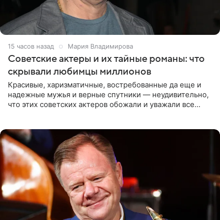
15 часов назад
Мария Владимирова
Советские актеры и их тайные романы: что
скрывали любимцы миллионов
Красивые, харизматичные, востребованные да еще и
надежные мужья и верные спутники — неудивительно,
что этих советских актеров обожали и уважали все
женщины большой страны, и наверняка не раз ставили
их в