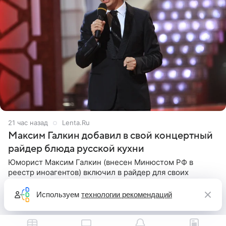
21 час назад
Lenta.Ru
Максим Галкин добавил в свой концертный
райдер блюда русской кухни
Юморист Максим Галкин (внесен Минюстом РФ в
реестр иноагентов) включил в райдер для своих
зарубежных выступлений блюда исключительно
русской кухни. Об этом сообщает РИА Новости.
Используем
технологии рекомендаций
Согласно документу, в гримерную