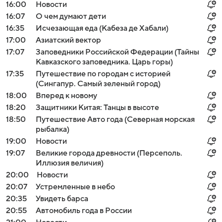
16:00
Новости
16:07
О чем думают дети
16:35
Исчезающая еда (Кабеза де Хабали)
17:00
Азиатский вектор
17:07
Заповедники Российской Федерации (Тайны
Кавказского заповедника. Царь горы)
17:35
Путешествие по городам с историей
(Сингапур. Самый зеленый город)
18:00
Вперед к новому
18:20
Защитники Китая: Танцы в высоте
18:50
Путешествие Авто года (Северная морская
рыбалка)
19:00
Новости
19:07
Великие города древности (Персеполь.
Иллюзия величия)
20:00
Новости
20:07
Устремленные в небо
20:35
Увидеть барса
20:55
Автомобиль года в России