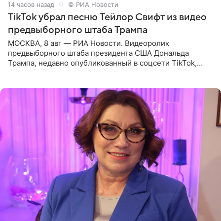
14 часов назад
© РИА Новости
TikTok убрал песню Тейлор Свифт из видео
предвыборного штаба Трампа
МОСКВА, 8 авг — РИА Новости. Видеоролик
предвыборного штаба президента США Дональда
Трампа, недавно опубликованный в соцсети TikTok,
остался без звуковой дорожки в виде песни August
(«Август») американской