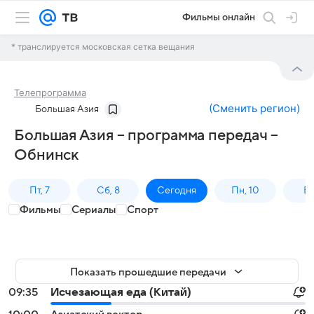
Фильмы онлайн
* транслируется московская сетка вещания
Телепрограмма
(
Сменить регион
)
Большая Азия
Большая Азия – программа передач –
Обнинск
Пт, 7
Сб, 8
Сегодня
Пн, 10
Вт,
Фильмы
Сериалы
Спорт
Показать прошедшие передачи
09:35
Исчезающая еда (Китай)