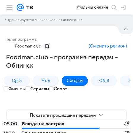
Фильмы онлайн
* транслируется московская сетка вещания
Телепрограмма
(
Сменить регион
)
Foodman.club
Foodman.club – программа передач –
Обнинск
Ср, 5
Чт, 6
Сегодня
Сб, 8
Вс
Фильмы
Сериалы
Спорт
Показать прошедшие передачи
05:00
Блюда на завтрак