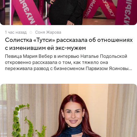
1 час назад
Соня Жарова
Солистка «Тутси» рассказала об отношениях
с изменившим ей экс-мужем
Певица Мария Вебер в интервью Наталье Подольской
откровенно рассказала о том, как тяжело она
переживала развод с бизнесменом Парвизом Ясиновым.
Артистка призналась, что измена бывшего супруга стала
для нее