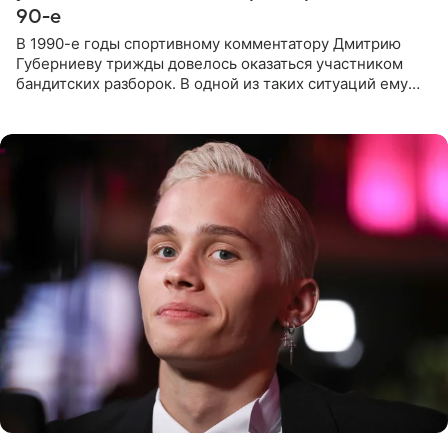
90-е
В 1990-е годы спортивному комментатору Дмитрию
Губерниеву трижды довелось оказаться участником
бандитских разборок. В одной из таких ситуаций ему
выдали тяжелый предмет и приказали вступить в драку,
однако он