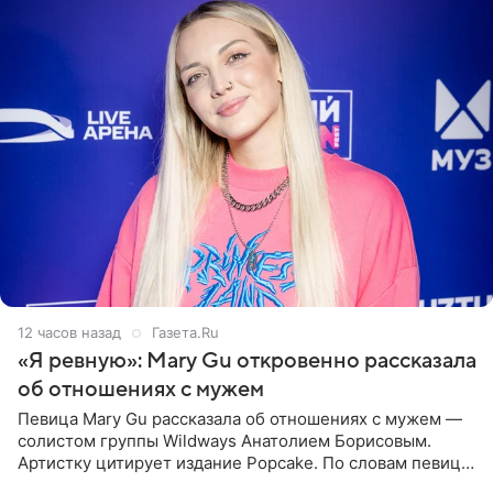
12 часов назад
Газета.Ru
«Я ревную»: Mary Gu откровенно рассказала
об отношениях с мужем
Певица Mary Gu рассказала об отношениях с мужем —
солистом группы Wildways Анатолием Борисовым.
Артистку цитирует издание Popcake. По словам певицы,
залог любви — это принять недостатки другого