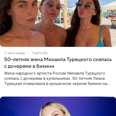
2 часа назад
Газета.Ru
50-летняя жена Михаила Турецкого снялась
с дочерями в бикини
Жена народного артиста России Михаила Турецкого
снялась с дочерями в купальниках. 50-летняя Лиана
Турецкая позировала в крошечном черном бикини на
пляже в Италии. Ее старшая дочь Сарина для отдыха
выбрала бандо