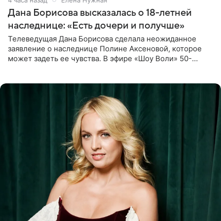
Дана Борисова высказалась о 18-летней
наследнице: «Есть дочери и получше»
Телеведущая Дана Борисова сделала неожиданное
заявление о наследнице Полине Аксеновой, которое
может задеть ее чувства. В эфире «Шоу Воли» 50-
летняя знаменитость откровенно призналась, что не
считает свою дочь