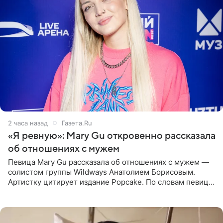
2 часа назад
Газета.Ru
«Я ревную»: Mary Gu откровенно рассказала
об отношениях с мужем
Певица Mary Gu рассказала об отношениях с мужем —
солистом группы Wildways Анатолием Борисовым.
Артистку цитирует издание Popcake. По словам певицы,
залог любви — это принять недостатки другого
человека. Также