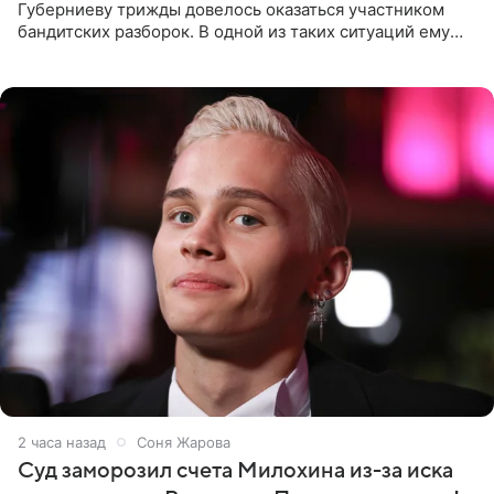
Губерниеву трижды довелось оказаться участником
бандитских разборок. В одной из таких ситуаций ему
выдали тяжелый предмет и приказали вступить в драку,
однако он
2 часа назад
Соня Жарова
Суд заморозил счета Милохина из-за иска