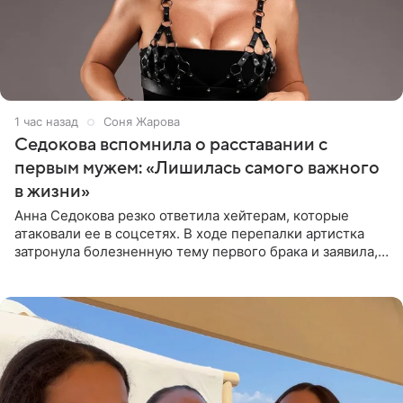
1 час назад
Соня Жарова
Седокова вспомнила о расставании с
первым мужем: «Лишилась самого важного
в жизни»
Анна Седокова резко ответила хейтерам, которые
атаковали ее в соцсетях. В ходе перепалки артистка
затронула болезненную тему первого брака и заявила,
что чужие судьбы — не ее зона ответственности. От
Валентина