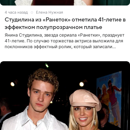
4 часа назад
Елена Нужная
Студилина из «Ранеток» отметила 41-летие в
эффектном полупрозрачном платье
Янина Студилина, звезда сериала «Ранетки», празднует
41-летие. По случаю торжества актриса выложила для
поклонников эффектный ролик, который записали
прошлой ночью. В кадре артистка предстала в
вечернем