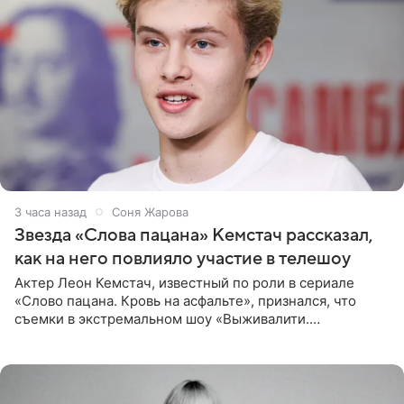
3 часа назад
Соня Жарова
Звезда «Слова пацана» Кемстач рассказал,
как на него повлияло участие в телешоу
Актер Леон Кемстач, известный по роли в сериале
«Слово пацана. Кровь на асфальте», признался, что
съемки в экстремальном шоу «Выживалити.
Наследники» кардинально повлияли на его образ жизни.
Подробностями он