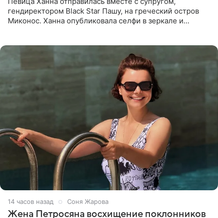
Певица Ханна отправилась вместе с супругом,
гендиректором Black Star Пашу, на греческий остров
Миконос. Ханна опубликовала селфи в зеркале и
призналась, что сейчас особенно довольна собой. По
словам певицы, она
14 часов назад
Соня Жарова
Жена Петросяна восхищение поклонников