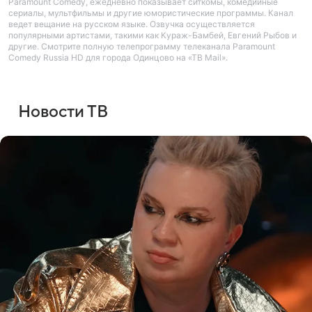
Paramount Comedy, ежедневно показывает ситкомы, комедийные
сериалы, мультфильмы и другие юмористические программы. Канал
ведет вещание на русском языке. Озвучка осуществляется
популярными артистами, такими как Кураж-Бамбей, Евгений Рыбов и
другие. Смотрите полную телепрограмму телеканала Paramount
Comedy Russia HD для города Одинцово на «ТВ Mail».
Новости ТВ