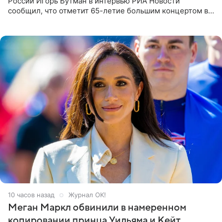
России Игорь Бутман в интервью РИА Новости
сообщил, что отметит 65-летие большим концертом в
Кремлевском дворце, а вместе с ним на сцену выйдут
его друзья —
10 часов назад
Журнал OK!
Меган Маркл обвинили в намеренном
копировании принца Уильяма и Кейт