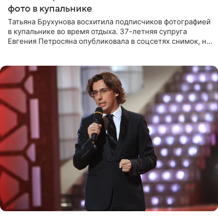
фото в купальнике
Татьяна Брухунова восхитила подписчиков фотографией
в купальнике во время отдыха. 37-летняя супруга
Евгения Петросяна опубликовала в соцсетях снимок, на
котором позирует у бассейна в белоснежном монокини
с