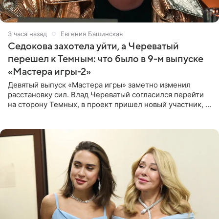
3 часа назад
Евгения Башинская
Седокова захотела уйти, а Череватый
перешел к Темным: что было в 9-м выпуске
«Мастера игры-2»
Девятый выпуск «Мастера игры» заметно изменил
расстановку сил. Влад Череватый согласился перейти
на сторону Темных, в проект пришел новый участник, а
Курбан Омаров и Анна Седокова оказались под таким
давлением.