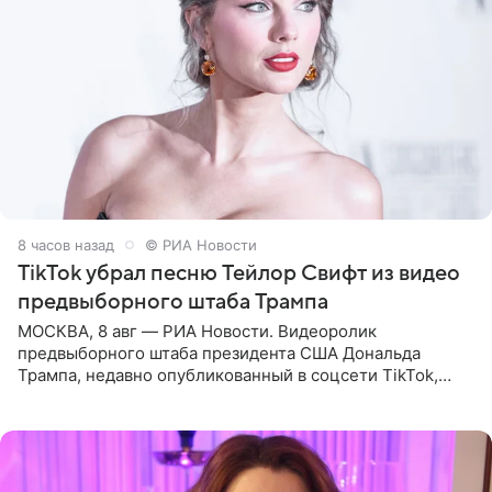
8 часов назад
© РИА Новости
TikTok убрал песню Тейлор Свифт из видео
предвыборного штаба Трампа
МОСКВА, 8 авг — РИА Новости. Видеоролик
предвыборного штаба президента США Дональда
Трампа, недавно опубликованный в соцсети TikTok,
остался без звуковой дорожки в виде песни August
(«Август») американской