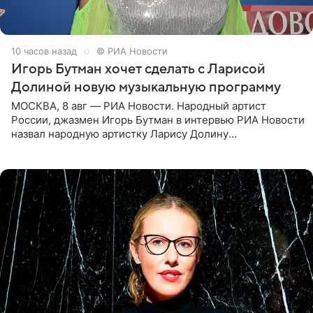
10 часов назад
© РИА Новости
Игорь Бутман хочет сделать с Ларисой
Долиной новую музыкальную программу
МОСКВА, 8 авг — РИА Новости. Народный артист
России, джазмен Игорь Бутман в интервью РИА Новости
назвал народную артистку Ларису Долину
великолепной певицей и рассказал о желании сделать с
ней новую совместную