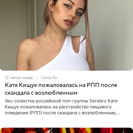
12 часов назад
Lenta.Ru
Катя Кищук пожаловалась на РПП после
скандала с возлюбленным
Экс-солистка российской поп-группы Serebro Катя
Кищук пожаловалась на расстройство пищевого
поведения (РПП) после скандала с возлюбленным,
популярным рэпером 9mice (настоящее имя — Сергей
Дмитриев).