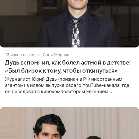
12 часов назад
Соня Жарова
Дудь вспомнил, как болел астмой в детстве:
«Был близок к тому, чтобы откинуться»
Журналист Юрий Дудь (признан в РФ иностранным
агентом) в новом выпуске своего YouTube-канала, где
он беседовал с кинокомпозитором Евгением
Гальпериным, поделился личной историей о борьбе с
бронхиальной астмой в