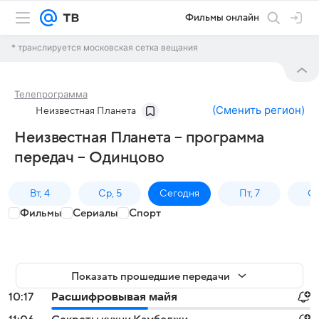
Фильмы онлайн
* транслируется московская сетка вещания
Телепрограмма
(
Сменить регион
)
Неизвестная Планета
Неизвестная Планета – программа
передач – Одинцово
Вт, 4
Ср, 5
Сегодня
Пт, 7
Сб
Фильмы
Сериалы
Спорт
Показать прошедшие передачи
10:17
Расшифровывая майя