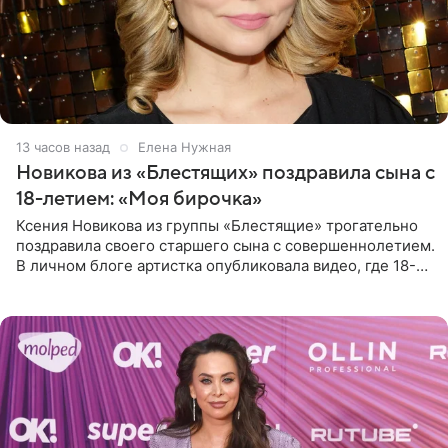
13 часов назад
Елена Нужная
Новикова из «Блестящих» поздравила сына с
18-летием: «Моя бирочка»
Ксения Новикова из группы «Блестящие» трогательно
поздравила своего старшего сына с совершеннолетием.
В личном блоге артистка опубликовала видео, где 18-
летний Мирон легко подхватил маму на руки и закружил
во