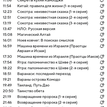
11:06
Секреты кухни Камбоджи
11:54
Китай: правила для жизни (1-я серия)
12:23
Сокотра: неизвестная сказка (1-я серия)
12:51
Сокотра: неизвестная сказка (2-я серия)
13:19
Сокотра: неизвестная сказка (3-я серия)
13:47
НЛО: Русская версия
15:08
Магический Алтай
16:01
Ноев ковчег: В поисках смыслов
16:59
Машина времени из Израиля (Праотцы
Авраам и Исаак)
17:30
Машина времени из Израиля (Праотцы Иаков)
17:54
Ятра: паломничество к Шиве (1-я серия)
18:22
Ятра: паломничество к Шиве (2-я серия)
18:51
Варанаси: последний переход
19:21
Вараны острова Комодо
19:49
Таиланд. Путь Дао
20:50
Таинство обета
21:19
Возвращение пророка (1-я серия)
21:46
Возвращение пророка (2-я серия)