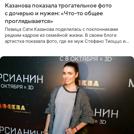
Казанова показала трогательное фото
с дочерью и мужем: «Что-то общее
проглядывается»
Певица Сати Казанова поделилась с поклонниками
редким кадром из семейной жизни. В своем блоге
артистка показала фото, где ее муж Стефано Тиоццо и
их маленькая дочь спят рядом. На снимке отец и
малышка лежат в