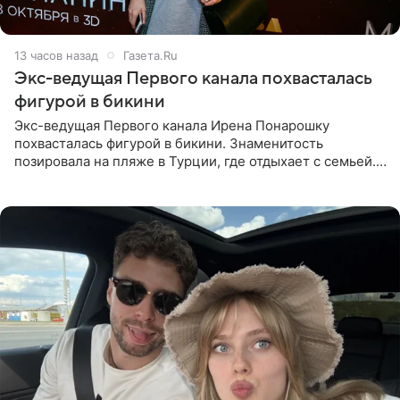
13 часов назад
Газета.Ru
Экс-ведущая Первого канала похвасталась
фигурой в бикини
Экс-ведущая Первого канала Ирена Понарошку
похвасталась фигурой в бикини. Знаменитость
позировала на пляже в Турции, где отдыхает с семьей.
Она поделилась кадрами с отдыха в Instagram (владелец
компания Meta