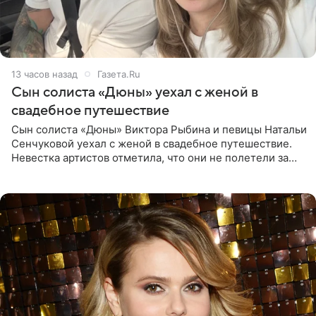
13 часов назад
Газета.Ru
Сын солиста «Дюны» уехал с женой в
свадебное путешествие
Сын солиста «Дюны» Виктора Рыбина и певицы Натальи
Сенчуковой уехал с женой в свадебное путешествие.
Невестка артистов отметила, что они не полетели за
границу, а выбрали для отдыха эко-комплекс в
Калужской