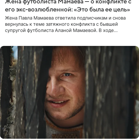
Жена футболиста Мамаева — о конфликте с
его экс-возлюбленной: «Это была ее цель»
Жена Павла Мамаева ответила подписчикам и снова
вернулась к теме затяжного конфликта с бывшей
супругой футболиста Аланой Мамаевой. В ходе
общения с аудиторией один из пользователей
признался, что раньше судил о