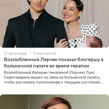
12 часов назад
Елена Нужная
Возлюбленный Лерчек показал блогершу в
больничной палате во время терапии
Возлюбленный Валерии Чекалиной (Лерчек) Луис
Сквиччиарини вышел на связь из больничной палаты,
чтобы рассказать поклонникам о текущем состоянии
блогерши. Он подтвердил, что основной курс
химиотерапии позади, но