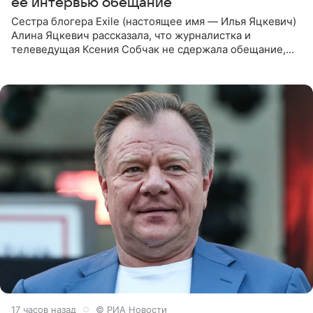
ее интервью обещание
Сестра блогера Exile (настоящее имя — Илья Яцкевич)
Алина Яцкевич рассказала, что журналистка и
телеведущая Ксения Собчак не сдержала обещание,
которое дала ему во время интервью с ним. Об этом она
заявила в
17 часов назад
© РИА Новости