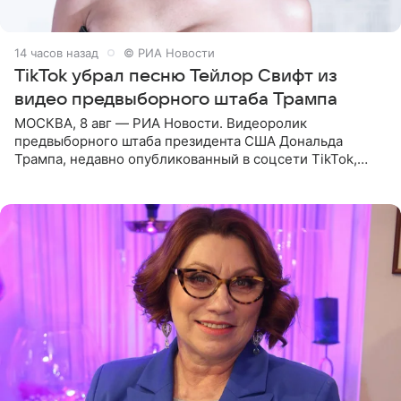
14 часов назад
© РИА Новости
TikTok убрал песню Тейлор Свифт из
видео предвыборного штаба Трампа
МОСКВА, 8 авг — РИА Новости. Видеоролик
предвыборного штаба президента США Дональда
Трампа, недавно опубликованный в соцсети TikTok,
остался без звуковой дорожки в виде песни August
(«Август») американской