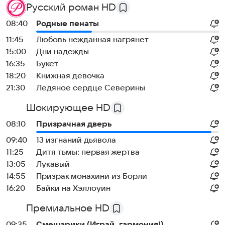
Русский роман HD
08:40
Родные пенаты
11:45
Любовь нежданная нагрянет
15:00
Дни надежды
16:35
Букет
18:20
Книжная девочка
21:30
Ледяное сердце Северины
Шокирующее HD
08:10
Призрачная дверь
09:40
13 изгнаний дьявола
11:25
Дитя тьмы: первая жертва
13:05
Лукавый
14:55
Призрак монахини из Борли
16:20
Байки на Хэллоуин
Премиальное HD
09:35
Смешарики (Играй, гармония!)