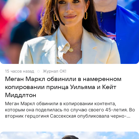
15 часов назад
Журнал OK!
Меган Маркл обвинили в намеренном
копировании принца Уильяма и Кейт
Миддлтон
Меган Маркл обвинили в копировании контента,
которым она поделилась по случаю своего 45-летия. Во
вторник герцогиня Сассекская опубликовала черно-
белую фотографию, на которой она прыгает в бассейн с
воздушными