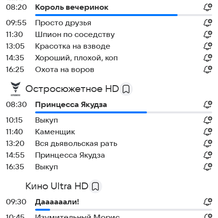
08:20
Король вечеринок
09:55
Просто друзья
11:30
Шпион по соседству
13:05
Красотка на взводе
14:35
Хороший, плохой, коп
16:25
Охота на воров
Остросюжетное HD
08:30
Принцесса Якудза
10:15
Выкуп
11:40
Каменщик
13:20
Вся дьявольская рать
14:55
Принцесса Якудза
16:35
Выкуп
Кино Ultra HD
09:30
Даааааали!
10:45
Изумительный Морис