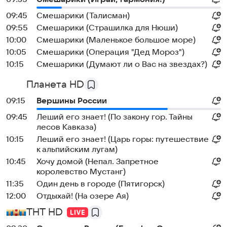
09:45
Смешарики (Талисман)
09:55
Смешарики (Страшилка для Нюши)
10:00
Смешарики (Маленькое большое море)
10:05
Смешарики (Операция "Дед Мороз")
10:15
Смешарики (Думают ли о Вас на звездах?)
Планета HD
09:15
Вершины России
09:45
Леший его знает! (По закону гор. Тайны
лесов Кавказа)
10:15
Леший его знает! (Царь горы: путешествие
к альпийским лугам)
10:45
Хочу домой (Непал. Запретное
королевство Мустанг)
11:35
Один день в городе (Пятигорск)
12:00
Отдыхай! (На озере Ая)
ТНТ HD