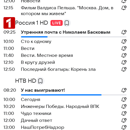
12:00
Новости
12:15
Фильм Валдиса Пельша. "Москва. Дом, в
котором мы живем"
Россия 1 HD
09:25
Утренняя почта с Николаем Басковым
10:10
Сто к одному
11:00
Вести
11:40
Вести. Местное время
12:10
В кругу друзей
12:50
Последний богатырь: Корень зла
НТВ HD
08:20
У нас выигрывают!
10:00
Сегодня
10:20
Инженеры Победы. Народный ВПК
11:00
Чудо техники
12:00
Дачный ответ
13:00
НашПотребНадзор