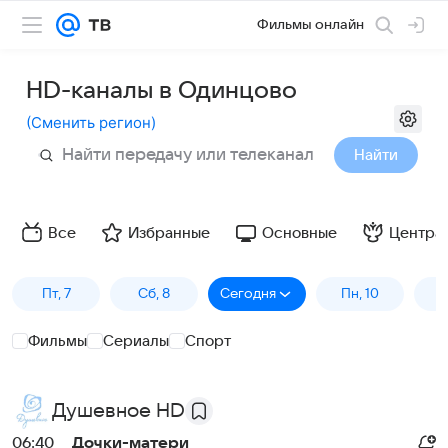
Фильмы онлайн
HD-каналы в Одинцово
(
Сменить регион
)
Найти
Все
Избранные
Основные
Центра
Пт, 7
Сб, 8
Сегодня
Пн, 10
В
Фильмы
Сериалы
Спорт
Душевное HD
06:40
Дочки-матери