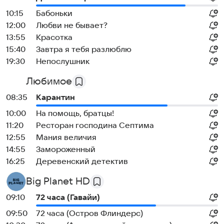
10:15
Бабоньки
12:00
Любви не бывает?
13:55
Красотка
15:40
Завтра я тебя разлюблю
19:30
Непослушник
Любимое
08:35
Карантин
10:00
На помощь, братцы!
11:20
Ресторан господина Септима
12:55
Мания величия
14:55
Замороженный
16:25
Деревенский детектив
Big Planet HD
09:10
72 часа (Гавайи)
09:50
72 часа (Остров Флиндерс)