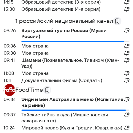
14:15
Образцовый детектив (3-я серия)
15:30
Образцовый детектив (4-я серия)
1 российский национальный канал
09:26
Виртуальный тур по России (Музеи
России)
09:36
Моя страна
09:38
Моя страна
09:41
Шаманы {Познавательное, Тивиком (Улан-
Удэ)}
11:08
Моя страна
11:11
Документальный фильм (Солдаты)
FoodTime
09:18
Энди и Бен Австралия в меню (Испытание
на рынке)
09:37
Тайские тайны вкуса (Мишленовская
сахарная вата)
10:24
Мировой повар (Кухня Греции. Юварлакья)