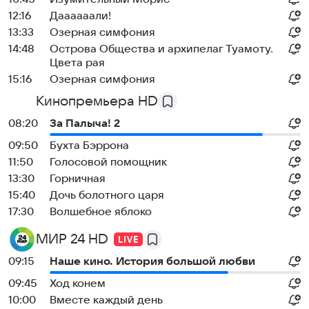
12:16
Даааааали!
13:33
Озерная симфония
14:48
Острова Общества и архипелаг Туамоту.
Цвета рая
15:16
Озерная симфония
Кинопремьера HD
08:20
За Палыча! 2
09:50
Бухта Бэррона
11:50
Голосовой помощник
13:30
Горничная
15:40
Дочь болотного царя
17:30
Волшебное яблоко
МИР 24 HD
09:15
Наше кино. История большой любви
09:45
Ход конем
10:00
Вместе каждый день