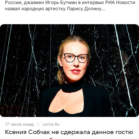
России, джазмен Игорь Бутман в интервью РИА Новости
назвал народную артистку Ларису Долину
великолепной певицей и рассказал о желании сделать с
ней новую совместную
17 часов назад
Lenta.Ru
Ксения Собчак не сдержала данное гостю