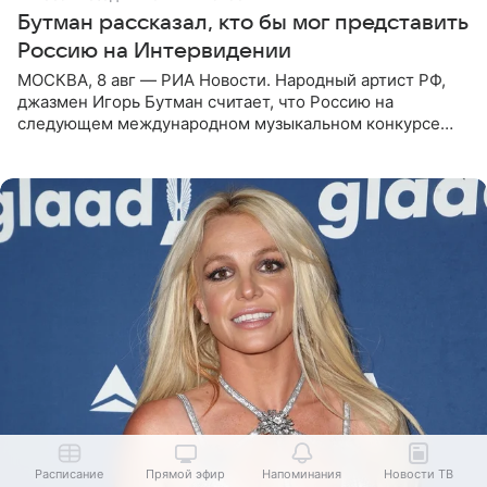
Бутман рассказал, кто бы мог представить
Россию на Интервидении
МОСКВА, 8 авг — РИА Новости. Народный артист РФ,
джазмен Игорь Бутман считает, что Россию на
следующем международном музыкальном конкурсе
«Интервидение» могла бы представить молодая певица
Варвара Убель, так
Расписание
Прямой эфир
Напоминания
Новости ТВ