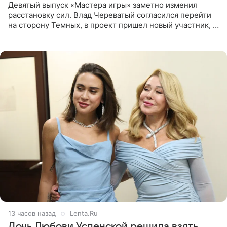
Девятый выпуск «Мастера игры» заметно изменил
расстановку сил. Влад Череватый согласился перейти
на сторону Темных, в проект пришел новый участник, а
Курбан Омаров и Анна Седокова оказались под таким
давлением.
13 часов назад
Lenta.Ru
Дочь Любови Успенской решила взять