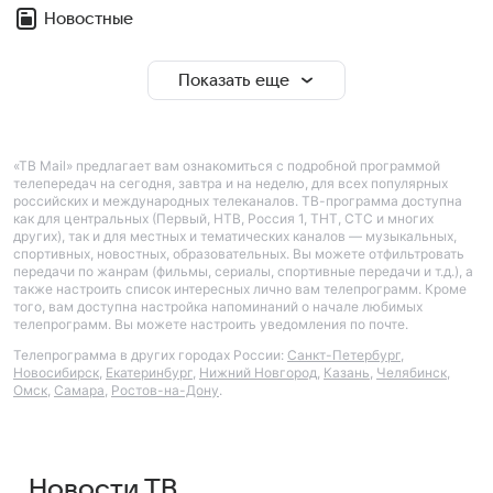
Новостные
Показать еще
«ТВ Mail» предлагает вам ознакомиться с подробной программой
телепередач на сегодня, завтра и на неделю, для всех популярных
российских и международных телеканалов. ТВ-программа доступна
как для центральных (Первый, НТВ, Россия 1, ТНТ, СТС и многих
других), так и для местных и тематических каналов — музыкальных,
спортивных, новостных, образовательных. Вы можете отфильтровать
передачи по жанрам (фильмы, сериалы, спортивные передачи и т.д.), а
также настроить список интересных лично вам телепрограмм. Кроме
того, вам доступна настройка напоминаний о начале любимых
телепрограмм. Вы можете настроить уведомления по почте.
Телепрограмма в других городах России:
Санкт-Петербург
,
Новосибирск
,
Екатеринбург
,
Нижний Новгород
,
Казань
,
Челябинск
,
Омск
,
Самара
,
Ростов-на-Дону
.
Новости ТВ