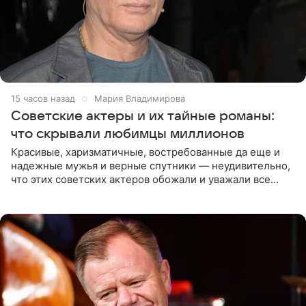
15 часов назад
Мария Владимирова
Советские актеры и их тайные романы:
что скрывали любимцы миллионов
Красивые, харизматичные, востребованные да еще и
надежные мужья и верные спутники — неудивительно,
что этих советских актеров обожали и уважали все
женщины большой страны, и наверняка не раз ставили
их в