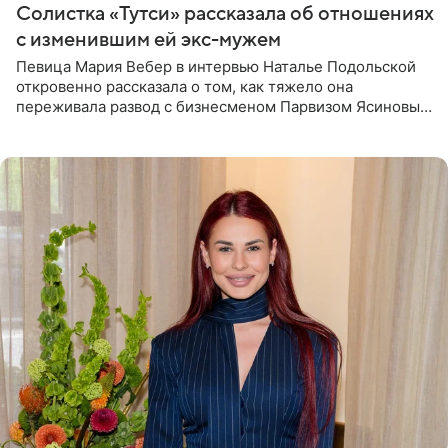
Солистка «Тутси» рассказала об отношениях
с изменившим ей экс-мужем
Певица Мария Вебер в интервью Наталье Подольской
откровенно рассказала о том, как тяжело она
переживала развод с бизнесменом Парвизом Ясиновым.
Артистка призналась, что измена бывшего супруга стала
для нее