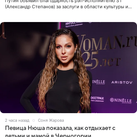
Путин объявил благодарность рэп-исполнителю ST
(Александр Степанов) за заслуги в области культуры и
искусства. Такое распоряжение опубликовано на
официальном
2 часа назад
Соня Жарова
Певица Нюша показала, как отдыхает с
детьми и мамой в Черногории