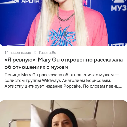
14 часов назад
Газета.Ru
«Я ревную»: Mary Gu откровенно рассказала
об отношениях с мужем
Певица Mary Gu рассказала об отношениях с мужем —
солистом группы Wildways Анатолием Борисовым.
Артистку цитирует издание Popcake. По словам певицы,
залог любви — это принять недостатки другого
человека. Также