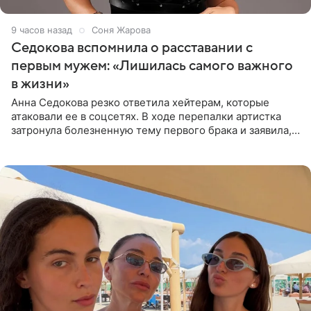
9 часов назад
Соня Жарова
Седокова вспомнила о расставании с
первым мужем: «Лишилась самого важного
в жизни»
Анна Седокова резко ответила хейтерам, которые
атаковали ее в соцсетях. В ходе перепалки артистка
затронула болезненную тему первого брака и заявила,
что чужие судьбы — не ее зона ответственности. От
Валентина