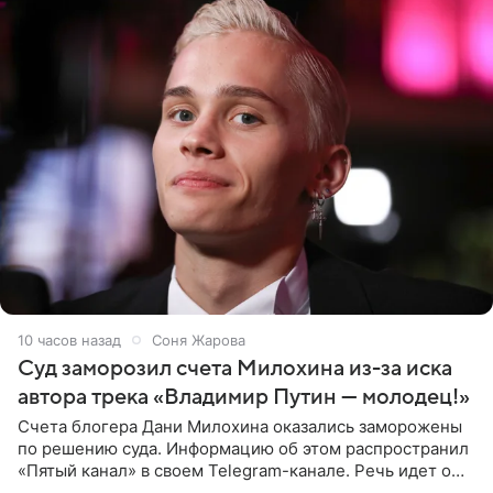
10 часов назад
Соня Жарова
Суд заморозил счета Милохина из-за иска
автора трека «Владимир Путин — молодец!»
Счета блогера Дани Милохина оказались заморожены
по решению суда. Информацию об этом распространил
«Пятый канал» в своем Telegram-канале. Речь идет о
сумме в 407,2 тыс. рублей. Причиной разбирательства