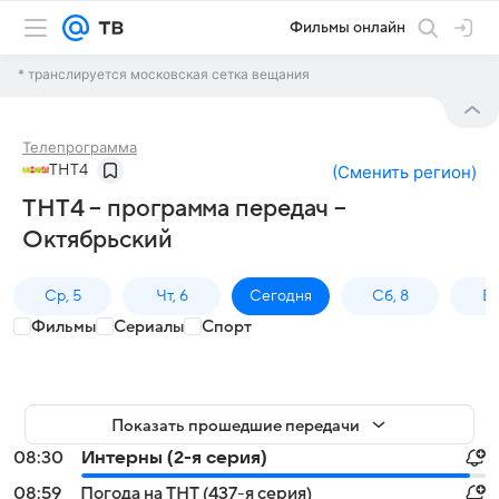
Фильмы онлайн
* транслируется московская сетка вещания
Телепрограмма
ТНТ4
(
Сменить регион
)
ТНТ4 – программа передач –
Октябрьский
Ср, 5
Чт, 6
Сегодня
Сб, 8
Вс
Фильмы
Сериалы
Спорт
Показать прошедшие передачи
08:30
Интерны (2-я серия)
08:59
Погода на ТНТ (437-я серия)