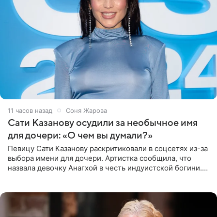
11 часов назад
Соня Жарова
Сати Казанову осудили за необычное имя
для дочери: «О чем вы думали?»
Певицу Сати Казанову раскритиковали в соцсетях из-за
выбора имени для дочери. Артистка сообщила, что
назвала девочку Анагхой в честь индуистской богини.
При этом исполнительница скрывала это имя от
поклонников