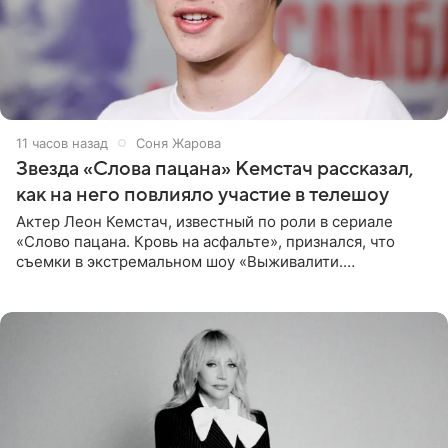
11 часов назад
Соня Жарова
Звезда «Слова пацана» Кемстач рассказал,
как на него повлияло участие в телешоу
Актер Леон Кемстач, известный по роли в сериале
«Слово пацана. Кровь на асфальте», признался, что
съемки в экстремальном шоу «Выживалити.
Наследники» кардинально повлияли на его образ жизни.
Подробностями он