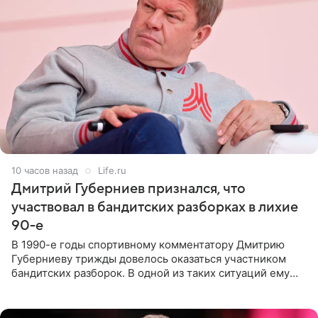
10 часов назад
Life.ru
Дмитрий Губерниев признался, что
участвовал в бандитских разборках в лихие
90-е
В 1990-е годы спортивному комментатору Дмитрию
Губерниеву трижды довелось оказаться участником
бандитских разборок. В одной из таких ситуаций ему
выдали тяжелый предмет и приказали вступить в драку,
однако он