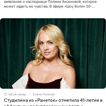
заявление о наследнице Полине Аксеновой, которое
может задеть ее чувства. В эфире «Шоу Воли» 50-
летняя знаменитость откровенно призналась, что не
считает свою дочь
12 часов назад
Елена Нужная
Студилина из «Ранеток» отметила 41-летие в