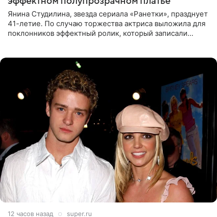
эффектном полупрозрачном платье
Янина Студилина, звезда сериала «Ранетки», празднует
41-летие. По случаю торжества актриса выложила для
поклонников эффектный ролик, который записали
прошлой ночью. В кадре артистка предстала в
вечернем
12 часов назад
super.ru