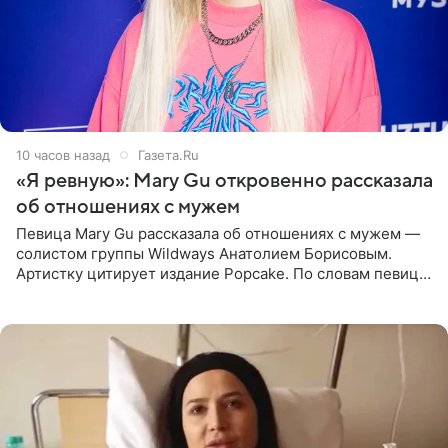
10 часов назад
Газета.Ru
«Я ревную»: Mary Gu откровенно рассказала
об отношениях с мужем
Певица Mary Gu рассказала об отношениях с мужем —
солистом группы Wildways Анатолием Борисовым.
Артистку цитирует издание Popcake. По словам певицы,
залог любви — это принять недостатки другого
человека. Также