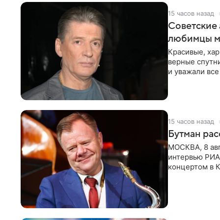
15 часов назад
Советские 
любимцы м
Красивые, ха
верные спутни
и уважали все
в
15 часов назад
Бутман рас
МОСКВА, 8 ав
интервью РИА
концертом в К
друзья —