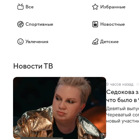
Все
Избранные
Спортивные
Новостные
Увлечения
Детские
Новости ТВ
9 часов назад
Седокова з
что было в
Девятый выпус
Череватый сог
новый участни
давлением.