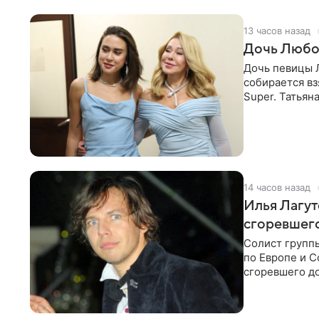
13 часов назад
Дочь Любо
Дочь певицы Л
собирается вз
Super. Татьян
поскольку им
14 часов назад
Илья Лагут
сгоревшег
Солист групп
по Европе и 
сгоревшего до
Shot. В рамка