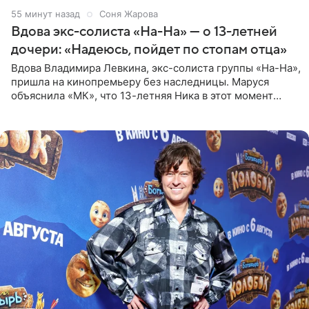
55 минут назад
Соня Жарова
Вдова экс-солиста «На-На» — о 13-летней
дочери: «Надеюсь, пойдет по стопам отца»
Вдова Владимира Левкина, экс-солиста группы «На-На»,
пришла на кинопремьеру без наследницы. Маруся
объяснила «МК», что 13-летняя Ника в этот момент
возвращалась домой с международного вокального
конкурса, где