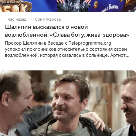
1 час назад
Соня Жарова
Шаляпин высказался о новой
возлюбленной: «Слава богу, жива-здорова»
Прохор Шаляпин в беседе с Teleprogramma.org
успокоил поклонников относительно состояния своей
возлюбленной, которая оказалась в больнице. Артист
признался, что выдохнул спокойно: жизнь женщины вне
опасности, а