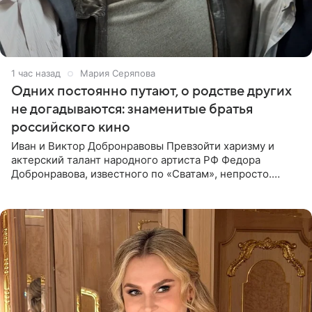
1 час назад
Мария Серяпова
Одних постоянно путают, о родстве других
не догадываются: знаменитые братья
российского кино
Иван и Виктор Добронравовы Превзойти харизму и
актерский талант народного артиста РФ Федора
Добронравова, известного по «Сватам», непросто.
Однако его сыновья достойно продолжают знаменитую
фамилию в