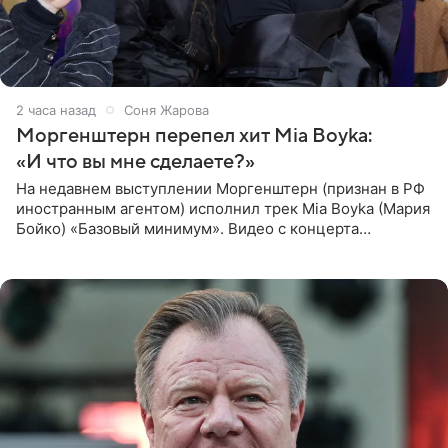
2 часа назад
Соня Жарова
Моргенштерн перепел хит Mia Boyka:
«И что вы мне сделаете?»
На недавнем выступлении Моргенштерн (признан в РФ
иностранным агентом) исполнил трек Mia Boyka (Мария
Бойко) «Базовый минимум». Видео с концерта
опубликовала Алена Жигалова в своем Telegram-
канале. «Доброе утро