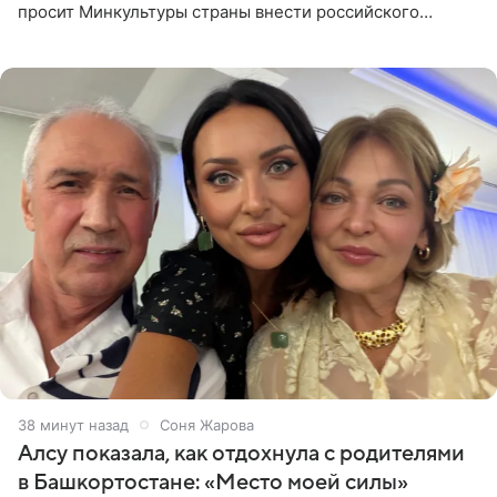
просит Минкультуры страны внести российского
музыканта, лидера группы The Hatters Юрия Музыченко
в список лиц,
38 минут назад
Соня Жарова
Алсу показала, как отдохнула с родителями
в Башкортостане: «Место моей силы»