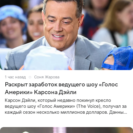
1 час назад
Соня Жарова
Раскрыт заработок ведущего шоу «Голос
Америки» Карсона Дэйли
Карсон Дэйли, который недавно покинул кресло
ведущего шоу «Голос Америки» (The Voice), получал за
каждый сезон несколько миллионов долларов. Данные
о его доходах раскрыл инсайдер из съемочной команды
проекта в