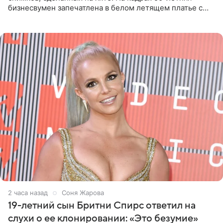
бизнесвумен запечатлена в белом летящем платье с
глубокими разрезами на талии. Свой образ Канделаки
дополнила
2 часа назад
Соня Жарова
19-летний сын Бритни Спирс ответил на
слухи о ее клонировании: «Это безумие»