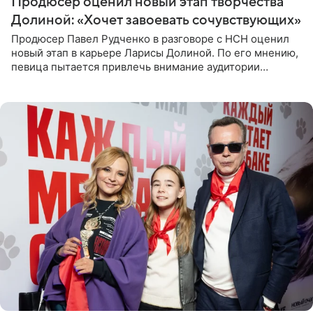
Продюсер оценил новый этап творчества
Долиной: «Хочет завоевать сочувствующих»
Продюсер Павел Рудченко в разговоре с НСН оценил
новый этап в карьере Ларисы Долиной. По его мнению,
певица пытается привлечь внимание аудитории
«сочувствующих», идя по пути, который ранее уже
протоптали Ольга