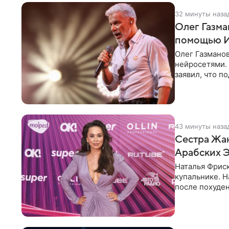
32 минуты наза
Олег Газма
помощью 
Олег Газманов
нейросетями. 
заявил, что п
шаблонно. По
43 минуты наза
Сестра Жан
Арабских 
Наталья Фрис
купальнике. Н
после похуден