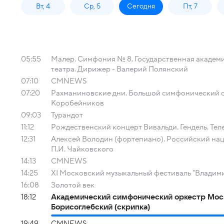
Вт, 4
Ср, 5
Сегодня
Пт, 7
05:55
Малер. Симфония № 8. Государственная академ
театра. Дирижер - Валерий Полянский
07:10
СМNEWS
07:20
Рахманиновские дни. Большой симфонический о
Коробейников
09:03
Турандот
11:12
Рождественский концерт Вивальди. Гендель. Тел
12:31
Алексей Володин (фортепиано). Российский нац
П.И. Чайковского
14:13
СМNEWS
14:25
XI Московский музыкальный фестиваль "Владим
16:08
Золотой век
18:12
Академический симфонический оркестр Моск
Борисоглебский (скрипка)
19:49
СМNEWS