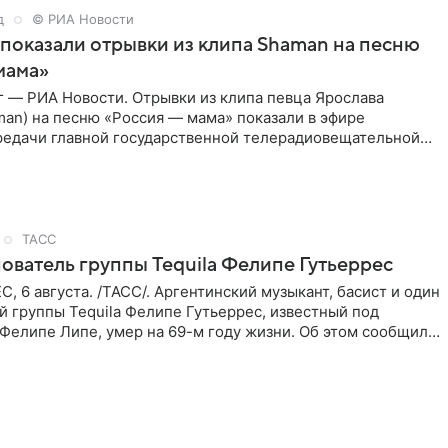
д
© РИА Новости
показали отрывки из клипа Shaman на песню
мама»
г — РИА Новости. Отрывки из клипа певца Ярослава
an) на песню «Россия — мама» показали в эфире
редачи главной государственной телерадиовещательной
спании RTVE.
ТАСС
ователь группы Tequila Фелипе Гутьеррес
 6 августа. /ТАСС/. Аргентинский музыкант, басист и один
й группы Tequila Фелипе Гутьеррес, известный под
Фелипе Липе, умер на 69-м году жизни. Об этом сообщил