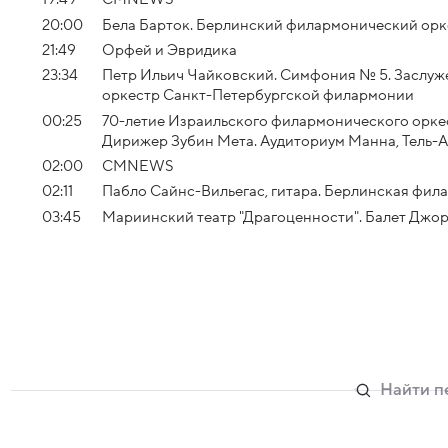
20:00
Бела Барток. Берлинский филармонический орке
21:49
Орфей и Эвридика
23:34
Петр Ильич Чайковский. Симфония № 5. Заслу
оркестр Санкт-Петербургской филармонии
00:25
70-летие Израильского филармонического оркест
Дирижер Зубин Мета. Аудиториум Манна, Тель-
02:00
СМNEWS
02:11
Пабло Сайнс-Вильегас, гитара. Берлинская фил
03:45
Мариинский театр "Драгоценности". Балет Джо