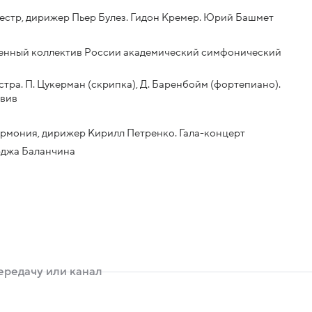
стр, дирижер Пьер Булез. Гидон Кремер. Юрий Башмет
женный коллектив России академический симфонический
ра. П. Цукерман (скрипка), Д. Баренбойм (фортепиано).
Авив
армония, дирижер Кирилл Петренко. Гала-концерт
рджа Баланчина