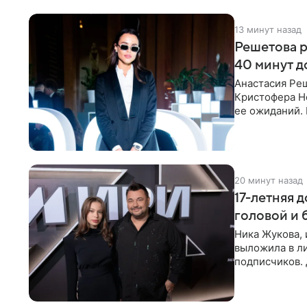
13 минут назад
Решетова р
40 минут д
Анастасия Ре
Кристофера Но
ее ожиданий. 
стали
20 минут назад
17-летняя 
головой и
Ника Жукова, 
выложила в л
подписчиков.
предстала пер