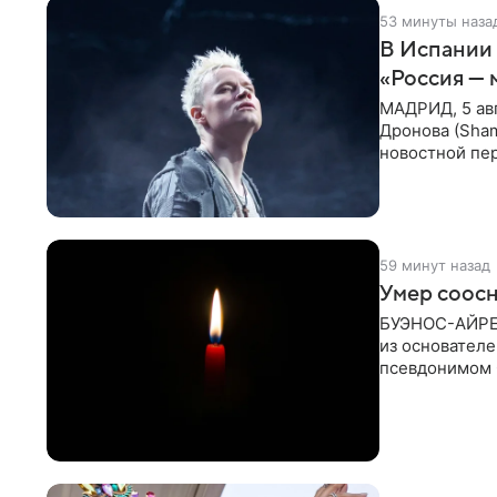
53 минуты наза
В Испании 
«Россия — 
МАДРИД, 5 ав
Дронова (Sham
новостной пе
корпорации И
59 минут назад
Умер соосн
БУЭНОС-АЙРЕС,
из основателе
псевдонимом 
его бывший