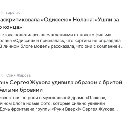
super.ru
аскритиковала «Одиссею» Нолана: «Ушли за
о конца»
шетова поделилась впечатлениями от нового фильма
лана «Одиссея» и призналась, что картина не оправдала
В личном блоге модель рассказала, что они с компанией не
Соня Жарова
дочь Сергея Жукова удивила образом с бритой
 белыми бровями
известная по роли в музыкальной драме «Плакса»,
ичном блоге новые фото, которые сильно удивили
 Дочь фронтмена группы «Руки Вверх!» Сергея Жукова
ед публикой с