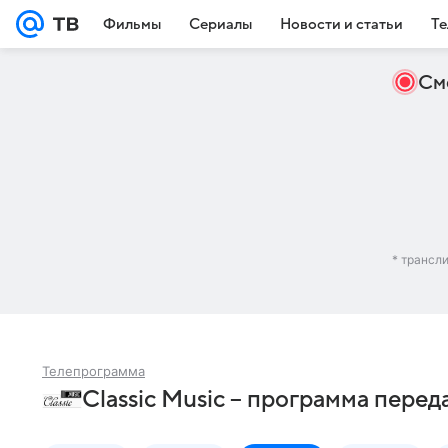
Фильмы
Сериалы
Новости и статьи
Те
См
* трансл
Телепрограмма
Classic Music – программа перед