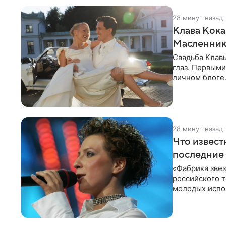
28 минут назад
Клава Кока
Масленнико
Свадьба Клав
глаз. Первыми
личном блоге
лаконичную
28 минут назад
Что извест
последние 
«Фабрика зве
российского 
молодых испо
2007 год, а за