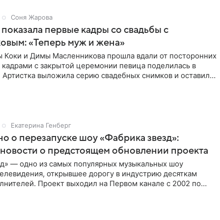
Соня Жарова
 показала первые кадры со свадьбы с
вым: «Теперь муж и жена»
ы Коки и Димы Масленникова прошла вдали от посторонних
 кадрами с закрытой церемонии певица поделилась в
. Артистка выложила серию свадебных снимков и оставила
Екатерина Генберг
но о перезапуске шоу «Фабрика звезд»:
новости о предстоящем обновлении проекта
зд» — одно из самых популярных музыкальных шоу
телевидения, открывшее дорогу в индустрию десяткам
лнителей. Проект выходил на Первом канале с 2002 по
тем