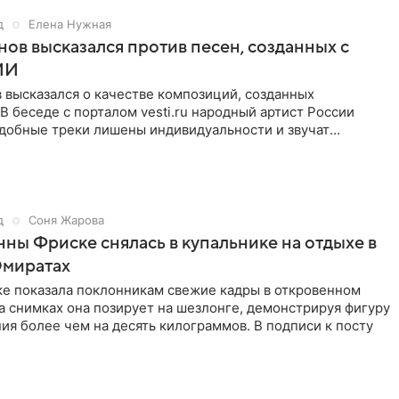
д
Елена Нужная
нов высказался против песен, созданных с
ИИ
 высказался о качестве композиций, созданных
В беседе с порталом vesti.ru народный артист России
одобные треки лишены индивидуальности и звучат
 мнению
д
Соня Жарова
ны Фриске снялась в купальнике на отдыхе в
Эмиратах
ке показала поклонникам свежие кадры в откровенном
а снимках она позирует на шезлонге, демонстрируя фигуру
ия более чем на десять килограммов. В подписи к посту