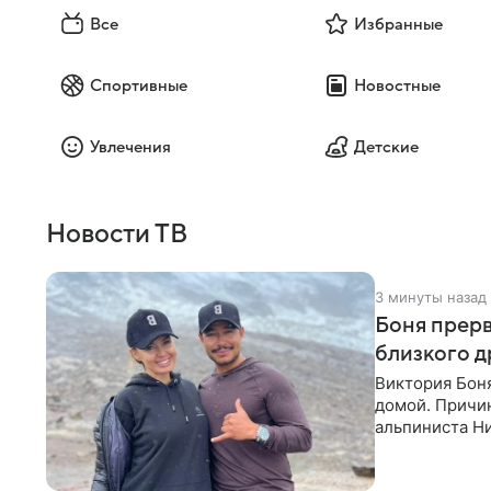
Все
Избранные
Спортивные
Новостные
Увлечения
Детские
Новости ТВ
3 минуты назад
Боня прерв
близкого д
Виктория Боня
домой. Причин
альпиниста Н
близким друг