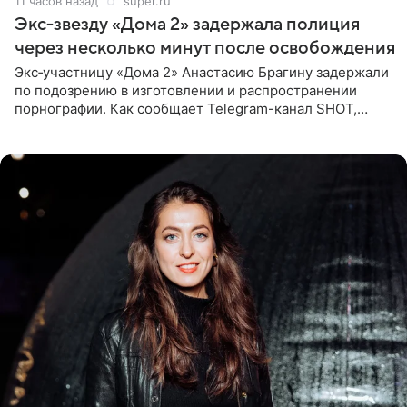
11 часов назад
super.ru
Экс‑звезду «Дома 2» задержала полиция
через несколько минут после освобождения
Экс‑участницу «Дома 2» Анастасию Брагину задержали
по подозрению в изготовлении и распространении
порнографии. Как сообщает Telegram-канал SHOT,
девушка может оказаться в СИЗО. Следствие
ходатайствует об