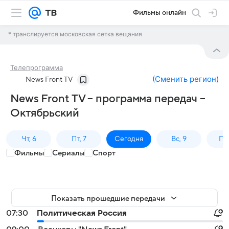
Фильмы онлайн
* транслируется московская сетка вещания
Телепрограмма
(
Сменить регион
)
News Front TV
News Front TV – программа передач –
Октябрьский
Чт, 6
Пт, 7
Сегодня
Вс, 9
Пн,
Фильмы
Сериалы
Спорт
Показать прошедшие передачи
07:30
Политическая Россия