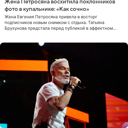
Жена Петросяна восхитила поклонников
фото в купальнике: «Как сочно»
Жена Евгения Петросяна привела в восторг
подписчиков новым снимком с отдыха. Татьяна
Брухунова предстала перед публикой в эффектном
черно-сиреневом монокини, позируя прямо в бассейне.
«Ох, как сочно», «Татьяна,