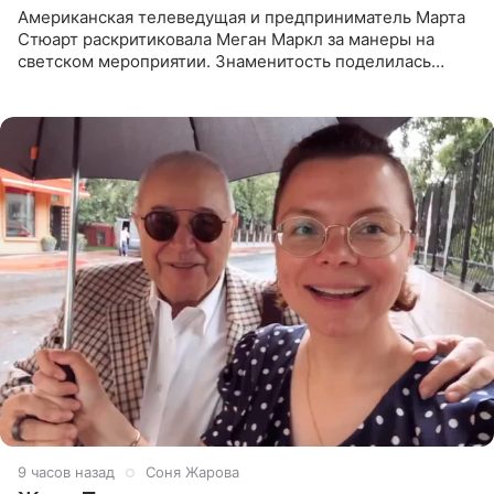
Американская телеведущая и предприниматель Марта
Стюарт раскритиковала Меган Маркл за манеры на
светском мероприятии. Знаменитость поделилась
деталями личной встречи с герцогиней Сассекской,
пишет PageSix. По
9 часов назад
Соня Жарова