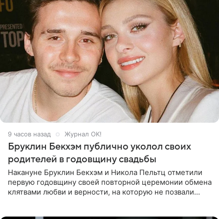
9 часов назад
Журнал OK!
Бруклин Бекхэм публично уколол своих
родителей в годовщину свадьбы
Накануне Бруклин Бекхэм и Никола Пельтц отметили
первую годовщину своей повторной церемонии обмена
клятвами любви и верности, на которую не позвали
никого из клана Бекхэм. По словам инсайдеров, пара
считает это