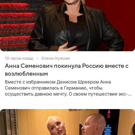
10 часов назад
Елена Нужная
Анна Семенович покинула Россию вместе с
возлюбленным
Вместе с избранником Денисом Шреером Анна
Семенович отправилась в Германию, чтобы
осуществить давнюю мечту. О своем путешествии экс-
солистка «Блестящих» рассказала поклонникам на
личной странице в социальной