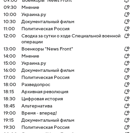
09:00
Военкоры "News Front"
09:30
Мнение
10:00
Украина.ру
10:30
Документальный фильм
11:00
Политическая Россия
12:00
Сводка за сутки о ходе Специальной военной
операции
13:00
Военкоры "News Front"
14:00
Мнение
15:00
Украина.ру
16:00
Документальный фильм
17:00
Политическая Россия
18:00
Разведопрос
18:15
Архивная революция
18:30
Цифровая история
18:45
Альтернатива
19:00
Время - вперед!
19:15
Документальный фильм
19:30
Политическая Россия