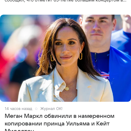
Кремлевском дворце, а вместе с ним на сцену выйдут
его друзья —
14 часов назад
Журнал OK!
Меган Маркл обвинили в намеренном
копировании принца Уильяма и Кейт