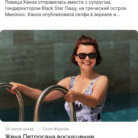
Певица Ханна отправилась вместе с супругом,
гендиректором Black Star Пашу, на греческий остров
Миконос. Ханна опубликовала селфи в зеркале и
призналась, что сейчас особенно довольна собой. По
словам певицы, она
19 часов назад
Соня Жарова
Жена Петросяна восхищение