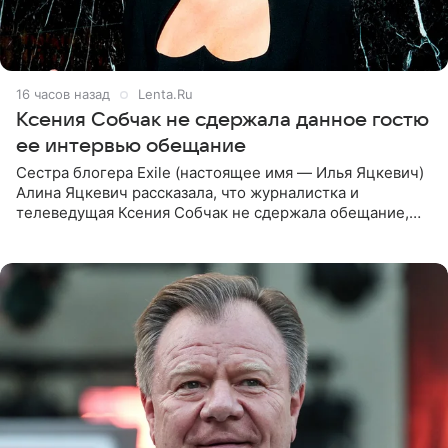
16 часов назад
Lenta.Ru
Ксения Собчак не сдержала данное гостю
ее интервью обещание
Сестра блогера Exile (настоящее имя — Илья Яцкевич)
Алина Яцкевич рассказала, что журналистка и
телеведущая Ксения Собчак не сдержала обещание,
которое дала ему во время интервью с ним. Об этом она
заявила в