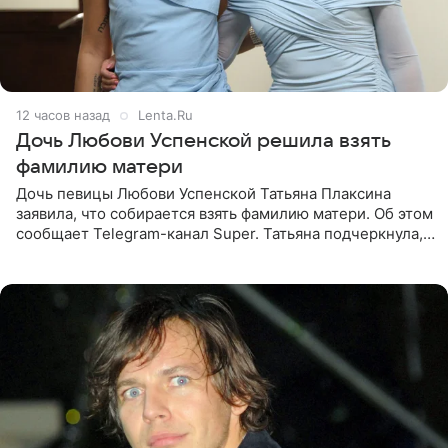
12 часов назад
Lenta.Ru
Дочь Любови Успенской решила взять
фамилию матери
Дочь певицы Любови Успенской Татьяна Плаксина
заявила, что собирается взять фамилию матери. Об этом
сообщает Telegram-канал Super. Татьяна подчеркнула,
что приняла решение о смене фамилии, поскольку
именно от