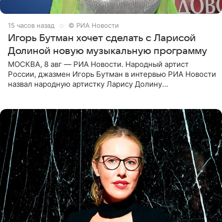
15 часов назад
© РИА Новости
Игорь Бутман хочет сделать с Ларисой
Долиной новую музыкальную программу
МОСКВА, 8 авг — РИА Новости. Народный артист
России, джазмен Игорь Бутман в интервью РИА Новости
назвал народную артистку Ларису Долину
великолепной певицей и рассказал о желании сделать с
ней новую совместную