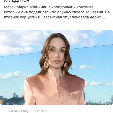
Миддлтон
Меган Маркл обвинили в копировании контента,
которым она поделилась по случаю своего 45-летия. Во
вторник герцогиня Сассекская опубликовала черно-
белую фотографию, на которой она прыгает в бассейн с
воздушными
15 часов назад
Lenta.Ru